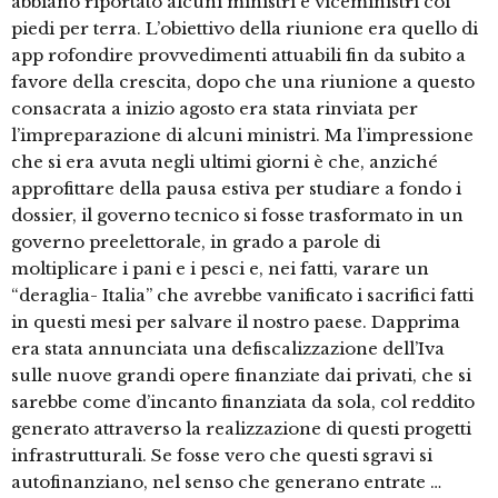
abbiano riportato alcuni ministri e viceministri coi
piedi per terra. L’obiettivo della riunione era quello di
app rofondire provvedimenti attuabili fin da subito a
favore della crescita, dopo che una riunione a questo
consacrata a inizio agosto era stata rinviata per
l’impreparazione di alcuni ministri. Ma l’impressione
che si era avuta negli ultimi giorni è che, anziché
approfittare della pausa estiva per studiare a fondo i
dossier, il governo tecnico si fosse trasformato in un
governo preelettorale, in grado a parole di
moltiplicare i pani e i pesci e, nei fatti, varare un
“deraglia- Italia” che avrebbe vanificato i sacrifici fatti
in questi mesi per salvare il nostro paese. Dapprima
era stata annunciata una defiscalizzazione dell’Iva
sulle nuove grandi opere finanziate dai privati, che si
sarebbe come d’incanto finanziata da sola, col reddito
generato attraverso la realizzazione di questi progetti
infrastrutturali. Se fosse vero che questi sgravi si
autofinanziano, nel senso che generano entrate …