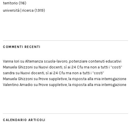
territorio
(116)
università | ricerca
(1.919)
COMMENTI RECENTI
Vanna Iori
su
Alternanza scuola-lavoro, potenziare contenuti educativi
Manuela Ghizzoni
su
Nuovi docenti, sì ai 24 Cfu ma non a tutti i “costi”
sandra
su
Nuovi docenti, sì ai 24 Cfu ma non a tutti i “costi”
Manuela Ghizzoni
su
Prove suppletive, la risposta alla mia interrogazione
Valentino Amadio
su
Prove suppletive, la risposta alla mia interrogazione
CALENDARIO ARTICOLI