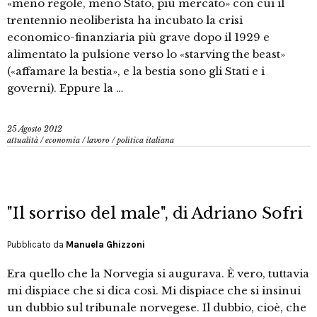
«meno regole, meno Stato, più mercato» con cui il
trentennio neoliberista ha incubato la crisi
economico-finanziaria più grave dopo il 1929 e
alimentato la pulsione verso lo «starving the beast»
(«affamare la bestia», e la bestia sono gli Stati e i
governi). Eppure la …
25 Agosto 2012
attualità
/
economia
/
lavoro
/
politica italiana
"Il sorriso del male", di Adriano Sofri
Pubblicato da
Manuela Ghizzoni
Era quello che la Norvegia si augurava. È vero, tuttavia
mi dispiace che si dica così. Mi dispiace che si insinui
un dubbio sul tribunale norvegese. Il dubbio, cioè, che