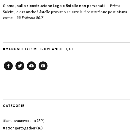
Sisma, sulla ricostruzione Lega e 5stelle non pervenuti
Prima
Salvini, e ora anche i 5stelle provano a usare la ricostruzione post-sisma
come...
22 Febbraio 2018
#MANUSOCIAL: MI TROVI ANCHE QUI
Facebook
Twitter
YouTube
YouTube
Manu
PD
Modena
CATEGORIE
#lanuovauniversità
(52)
#strongertogether
(16)