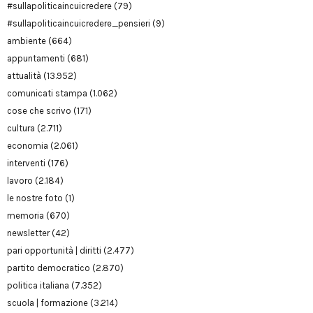
#sullapoliticaincuicredere
(79)
#sullapoliticaincuicredere_pensieri
(9)
ambiente
(664)
appuntamenti
(681)
attualità
(13.952)
comunicati stampa
(1.062)
cose che scrivo
(171)
cultura
(2.711)
economia
(2.061)
interventi
(176)
lavoro
(2.184)
le nostre foto
(1)
memoria
(670)
newsletter
(42)
pari opportunità | diritti
(2.477)
partito democratico
(2.870)
politica italiana
(7.352)
scuola | formazione
(3.214)