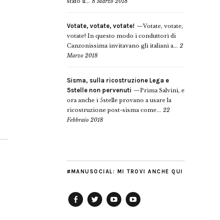
stato il...
8 Marzo 2018
Votate, votate, votate!
Votate, votate,
votate! In questo modo i conduttori di
Canzonissima invitavano gli italiani a...
2
Marzo 2018
Sisma, sulla ricostruzione Lega e
5stelle non pervenuti
Prima Salvini, e
ora anche i 5stelle provano a usare la
ricostruzione post-sisma come...
22
Febbraio 2018
#MANUSOCIAL: MI TROVI ANCHE QUI
Facebook
Twitter
YouTube
YouTube
Manu
PD