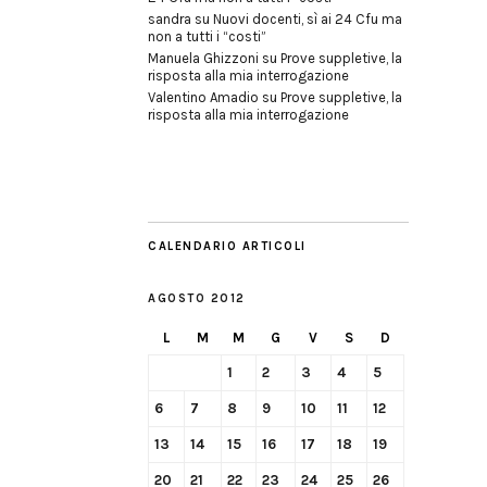
sandra
su
Nuovi docenti, sì ai 24 Cfu ma
non a tutti i “costi”
Manuela Ghizzoni
su
Prove suppletive, la
risposta alla mia interrogazione
Valentino Amadio
su
Prove suppletive, la
risposta alla mia interrogazione
CALENDARIO ARTICOLI
AGOSTO 2012
L
M
M
G
V
S
D
1
2
3
4
5
6
7
8
9
10
11
12
13
14
15
16
17
18
19
20
21
22
23
24
25
26