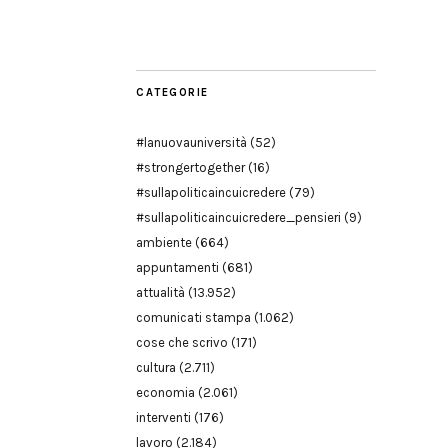
Modena
CATEGORIE
#lanuovauniversità
(52)
#strongertogether
(16)
#sullapoliticaincuicredere
(79)
#sullapoliticaincuicredere_pensieri
(9)
ambiente
(664)
appuntamenti
(681)
attualità
(13.952)
comunicati stampa
(1.062)
cose che scrivo
(171)
cultura
(2.711)
economia
(2.061)
interventi
(176)
lavoro
(2.184)