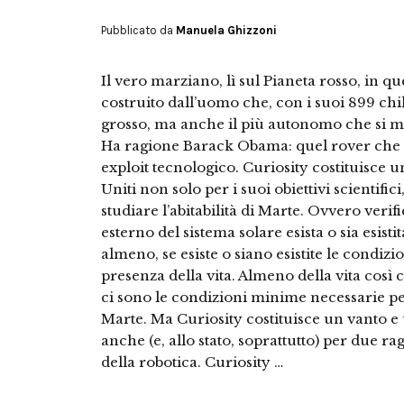
Pubblicato da
Manuela Ghizzoni
Il vero marziano, lì sul Pianeta rosso, in q
costruito dall’uomo che, con i suoi 899 ch
grosso, ma anche il più autonomo che si m
Ha ragione Barack Obama: quel rover che r
exploit tecnologico. Curiosity costituisce u
Uniti non solo per i suoi obiettivi scientifi
studiare l’abitabilità di Marte. Ovvero verif
esterno del sistema solare esista o sia esisti
almeno, se esiste o siano esistite le condizi
presenza della vita. Almeno della vita così 
ci sono le condizioni minime necessarie 
Marte. Ma Curiosity costituisce un vanto e u
anche (e, allo stato, soprattutto) per due r
della robotica. Curiosity …