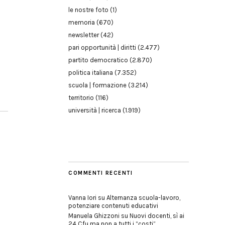
le nostre foto
(1)
memoria
(670)
newsletter
(42)
pari opportunità | diritti
(2.477)
partito democratico
(2.870)
politica italiana
(7.352)
scuola | formazione
(3.214)
territorio
(116)
università | ricerca
(1.919)
COMMENTI RECENTI
Vanna Iori
su
Alternanza scuola-lavoro,
potenziare contenuti educativi
Manuela Ghizzoni
su
Nuovi docenti, sì ai
24 Cfu ma non a tutti i “costi”