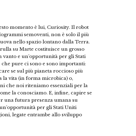
uesto momento è lui, Curiosity. Il robot
ilogrammi semoventi, non è solo il più
uova nello spazio lontano dalla Terra.
ulla su Marte costituisce un grosso
n vanto e un’opportunità per gli Stati
ci, che pure ci sono e sono importanti:
icare se sul più pianeta roccioso più
ta la vita (in forma microbica) o,
oni che noi riteniamo essenziali per la
come la conosciamo. E, infine, capire se
per una futura presenza umana su
n’opportunità per gli Stati Uniti
agioni, legate entrambe allo sviluppo