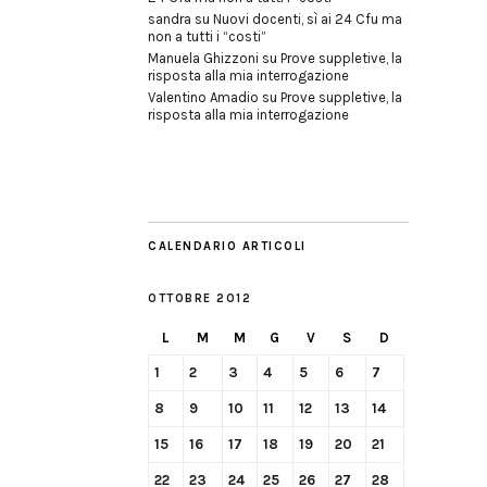
sandra
su
Nuovi docenti, sì ai 24 Cfu ma
non a tutti i “costi”
Manuela Ghizzoni
su
Prove suppletive, la
risposta alla mia interrogazione
Valentino Amadio
su
Prove suppletive, la
risposta alla mia interrogazione
CALENDARIO ARTICOLI
OTTOBRE 2012
L
M
M
G
V
S
D
1
2
3
4
5
6
7
8
9
10
11
12
13
14
15
16
17
18
19
20
21
22
23
24
25
26
27
28