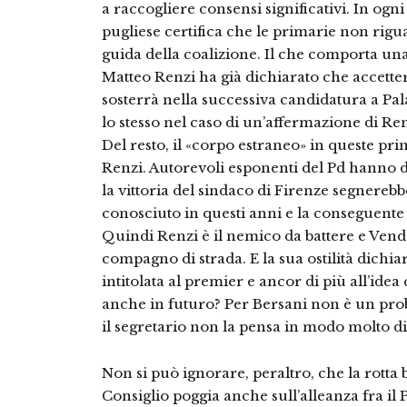
a raccogliere consensi significativi. In ogn
pugliese certifica che le primarie non rigu
guida della coalizione. Il che comporta un
Matteo Renzi ha già dichiarato che accetterà
sosterrà nella successiva candidatura a Pal
lo stesso nel caso di un’affermazione di Ren
Del resto, il «corpo estraneo» in queste pr
Renzi. Autorevoli esponenti del Pd hanno d
la vittoria del sindaco di Firenze segnerebb
conosciuto in questi anni e la conseguente 
Quindi Renzi è il nemico da battere e Ven
compagno di strada. E la sua ostilità dichia
intitolata al premier e ancor di più all’idea
anche in futuro? Per Bersani non è un pro
il segretario non la pensa in modo molto d
Non si può ignorare, peraltro, che la rotta
Consiglio poggia anche sull’alleanza fra il