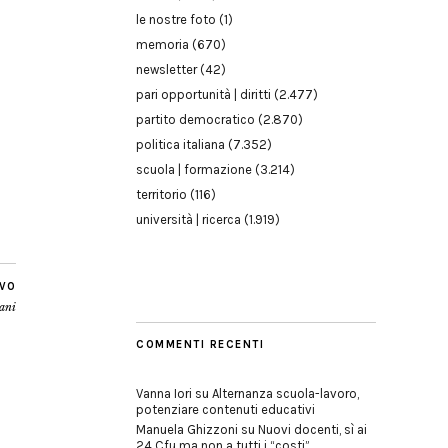
le nostre foto
(1)
memoria
(670)
newsletter
(42)
pari opportunità | diritti
(2.477)
partito democratico
(2.870)
politica italiana
(7.352)
scuola | formazione
(3.214)
territorio
(116)
università | ricerca
(1.919)
IVO
iani
COMMENTI RECENTI
Vanna Iori
su
Alternanza scuola-lavoro,
potenziare contenuti educativi
Manuela Ghizzoni
su
Nuovi docenti, sì ai
24 Cfu ma non a tutti i “costi”