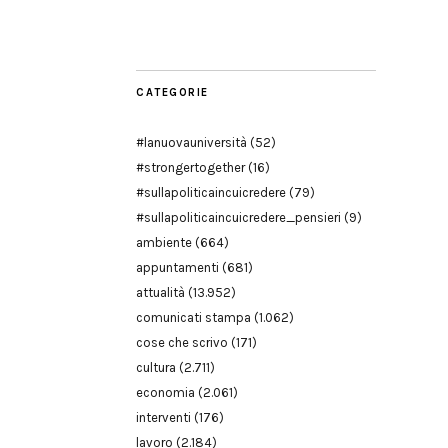
Modena
CATEGORIE
#lanuovauniversità
(52)
#strongertogether
(16)
#sullapoliticaincuicredere
(79)
#sullapoliticaincuicredere_pensieri
(9)
ambiente
(664)
appuntamenti
(681)
attualità
(13.952)
comunicati stampa
(1.062)
cose che scrivo
(171)
cultura
(2.711)
economia
(2.061)
interventi
(176)
lavoro
(2.184)