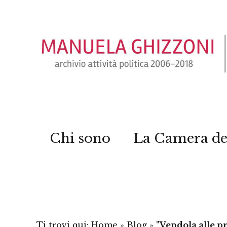
Chi sono
La Camera de
Ti trovi qui:
Home
»
Blog
»
"Vendola alle pr