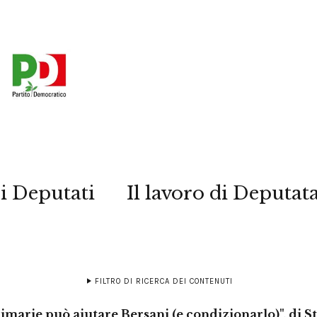
i Deputati
Il lavoro di Deputat
FILTRO DI RICERCA DEI CONTENUTI
imarie può aiutare Bersani (e condizionarlo)", di St