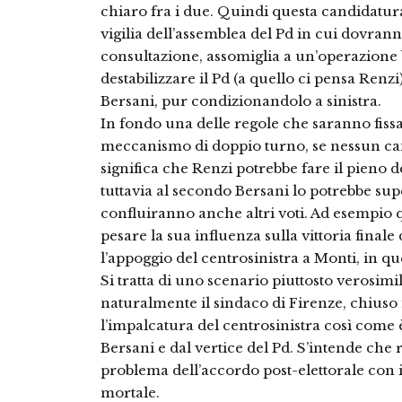
chiaro fra i due. Quindi questa candidatura
vigilia dell’assemblea del Pd in cui dovranno
consultazione, assomiglia a un’operazione 
destabilizzare il Pd (a quello ci pensa Renzi
Bersani, pur condizionandolo a sinistra.
In fondo una delle regole che saranno fiss
meccanismo di doppio turno, se nessun can
significa che Renzi potrebbe fare il pieno d
tuttavia al secondo Bersani lo potrebbe su
confluiranno anche altri voti. Ad esempio q
pesare la sua influenza sulla vittoria finale 
l’appoggio del centrosinistra a Monti, in q
Si tratta di uno scenario piuttosto verosimil
naturalmente il sindaco di Firenze, chiuso 
l’impalcatura del centrosinistra così come è
Bersani e dal vertice del Pd. S’intende che r
problema dell’accordo post-elettorale con i 
mortale.