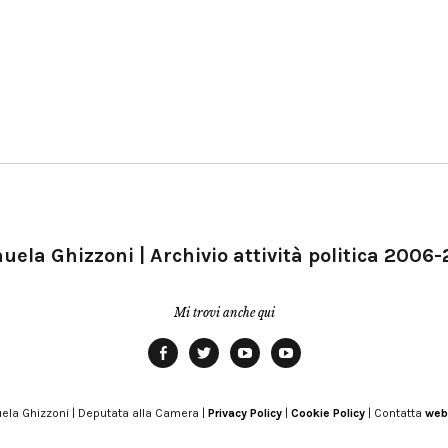
ela Ghizzoni | Archivio attività politica 2006
Mi trovi anche qui
Facebook
Twitter
YouTube
YouTube
Manu
PD
Modena
ela Ghizzoni | Deputata alla Camera |
Privacy Policy
|
Cookie Policy
| Contatta
web