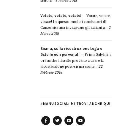
stato il...
8 Marzo 2018
Votate, votate, votate!
Votate, votate,
votate! In questo modo i conduttori di
Canzonissima invitavano gli italiani a...
2
Marzo 2018
Sisma, sulla ricostruzione Lega e
5stelle non pervenuti
Prima Salvini, e
ora anche i 5stelle provano a usare la
ricostruzione post-sisma come...
22
Febbraio 2018
#MANUSOCIAL: MI TROVI ANCHE QUI
Facebook
Twitter
YouTube
YouTube
Manu
PD