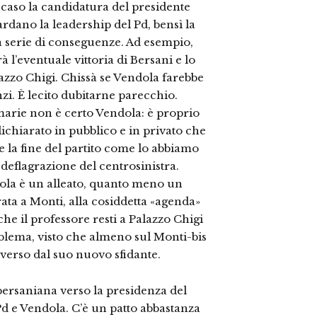
i caso la candidatura del presidente
ardano la leadership del Pd, bensì la
a serie di conseguenze. Ad esempio,
 l’eventuale vittoria di Bersani e lo
azzo Chigi. Chissà se Vendola farebbe
zi. È lecito dubitarne parecchio.
imarie non è certo Vendola: è proprio
ichiarato in pubblico e in privato che
e la fine del partito come lo abbiamo
deflagrazione del centrosinistra.
dola è un alleato, quanto meno un
rata a Monti, alla cosiddetta «agenda»
 che il professore resti a Palazzo Chigi
blema, visto che almeno sul Monti-bis
iverso dal suo nuovo sfidante.
 bersaniana verso la presidenza del
 Pd e Vendola. C’è un patto abbastanza