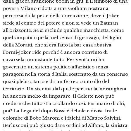
dalla giacca arancione boom in giù. È il simbolo di una
povera Milano ridotta a una Gotham nostrana,
percorsa dalla peste della corruzione, dove il Joker
siede al centro del potere e non si vede un Batman
all’orizzonte. Se si esclude qualche macchietta, come
quel simpatico pirla, nel senso di girovago, del figlio
della Moratti, che si era fatto la bat-casa abusiva.
Formi-joker ride perché è ancora convinto di
cavarsela, nonostante tutto. Per vent’anni ha
governato un sistema politico affaristico senza
paragoni nella storia d’Italia, sostenuto da un consenso
quasi plebiscitario e da un ferreo controllo del
territorio. Un sistema dal quale perfino la ’ndrangheta
ha ancora molto da imparare. Il Celeste non può
credere che tutto stia crollando così. Per mano di chi,
poi? La Lega del dopo Bossi è debole e divisa fra le
colombe di Bobo Maroni e i falchi di Matteo Salvini,
Berlusconi può giusto dare ordini ad Alfano, la sinistra