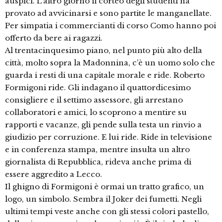
auspici. L’altro giorno il corteo degli studenti ha
provato ad avvicinarsi e sono partite le manganellate.
Per simpatia i commercianti di corso Como hanno poi
offerto da bere ai ragazzi.
Al trentacinquesimo piano, nel punto più alto della
città, molto sopra la Madonnina, c’è un uomo solo che
guarda i resti di una capitale morale e ride. Roberto
Formigoni ride. Gli indagano il quattordicesimo
consigliere e il settimo assessore, gli arrestano
collaboratori e amici, lo scoprono a mentire su
rapporti e vacanze, gli pende sulla testa un rinvio a
giudizio per corruzione. E lui ride. Ride in televisione
e in conferenza stampa, mentre insulta un altro
giornalista di Repubblica, rideva anche prima di
essere aggredito a Lecco.
Il ghigno di Formigoni è ormai un tratto grafico, un
logo, un simbolo. Sembra il Joker dei fumetti. Negli
ultimi tempi veste anche con gli stessi colori pastello,