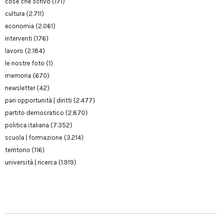
cose che scrivo
(171)
cultura
(2.711)
economia
(2.061)
interventi
(176)
lavoro
(2.184)
le nostre foto
(1)
memoria
(670)
newsletter
(42)
pari opportunità | diritti
(2.477)
partito democratico
(2.870)
politica italiana
(7.352)
scuola | formazione
(3.214)
territorio
(116)
università | ricerca
(1.919)