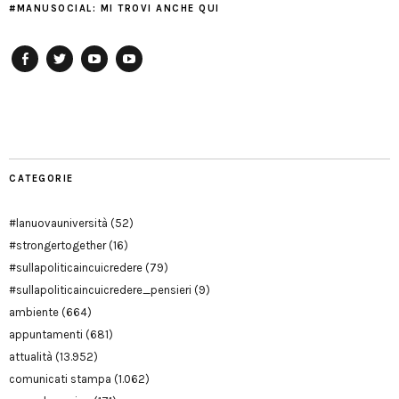
#MANUSOCIAL: MI TROVI ANCHE QUI
Facebook
Twitter
YouTube
YouTube
Manu
PD
Modena
CATEGORIE
#lanuovauniversità
(52)
#strongertogether
(16)
#sullapoliticaincuicredere
(79)
#sullapoliticaincuicredere_pensieri
(9)
ambiente
(664)
appuntamenti
(681)
attualità
(13.952)
comunicati stampa
(1.062)