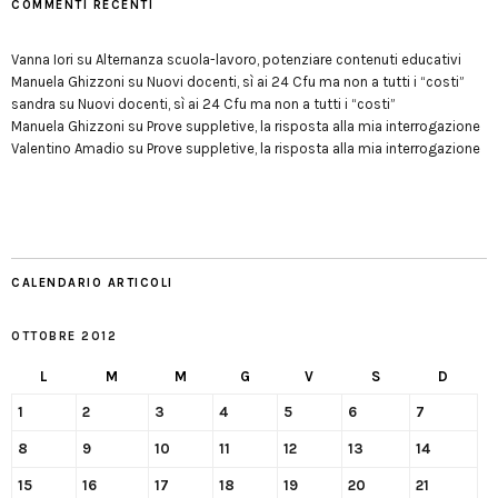
COMMENTI RECENTI
Vanna Iori
su
Alternanza scuola-lavoro, potenziare contenuti educativi
Manuela Ghizzoni
su
Nuovi docenti, sì ai 24 Cfu ma non a tutti i “costi”
sandra
su
Nuovi docenti, sì ai 24 Cfu ma non a tutti i “costi”
Manuela Ghizzoni
su
Prove suppletive, la risposta alla mia interrogazione
Valentino Amadio
su
Prove suppletive, la risposta alla mia interrogazione
CALENDARIO ARTICOLI
OTTOBRE 2012
L
M
M
G
V
S
D
1
2
3
4
5
6
7
8
9
10
11
12
13
14
15
16
17
18
19
20
21