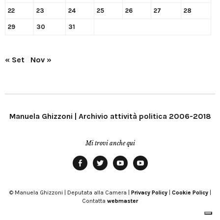
22
23
24
25
26
27
28
29
30
31
« Set
Nov »
Manuela Ghizzoni | Archivio attività politica 2006-2018
Mi trovi anche qui
Facebook
Twitter
YouTube
YouTube
Manu
PD
Modena
© Manuela Ghizzoni | Deputata alla Camera |
Privacy Policy
|
Cookie Policy
|
Contatta
webmaster