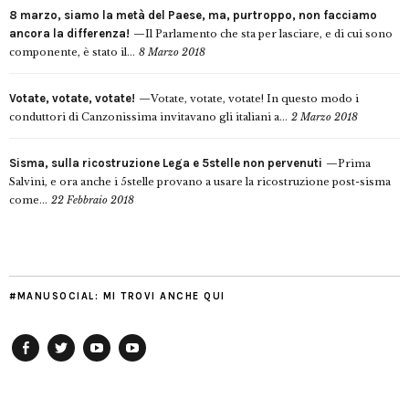
8 marzo, siamo la metà del Paese, ma, purtroppo, non facciamo
ancora la differenza!
Il Parlamento che sta per lasciare, e di cui sono
componente, è stato il...
8 Marzo 2018
Votate, votate, votate!
Votate, votate, votate! In questo modo i
conduttori di Canzonissima invitavano gli italiani a...
2 Marzo 2018
Sisma, sulla ricostruzione Lega e 5stelle non pervenuti
Prima
Salvini, e ora anche i 5stelle provano a usare la ricostruzione post-sisma
come...
22 Febbraio 2018
#MANUSOCIAL: MI TROVI ANCHE QUI
Facebook
Twitter
YouTube
YouTube
Manu
PD
Modena