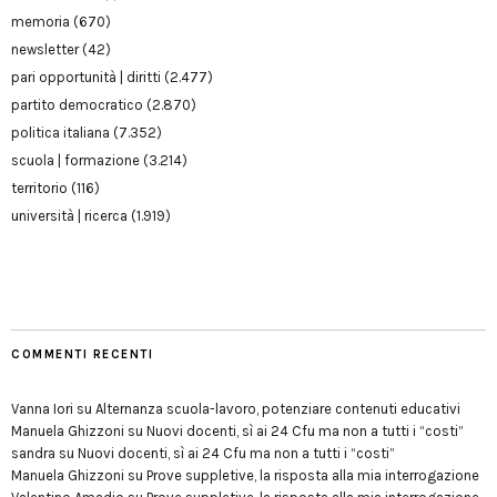
memoria
(670)
newsletter
(42)
pari opportunità | diritti
(2.477)
partito democratico
(2.870)
politica italiana
(7.352)
scuola | formazione
(3.214)
territorio
(116)
università | ricerca
(1.919)
COMMENTI RECENTI
Vanna Iori
su
Alternanza scuola-lavoro, potenziare contenuti educativi
Manuela Ghizzoni
su
Nuovi docenti, sì ai 24 Cfu ma non a tutti i “costi”
sandra
su
Nuovi docenti, sì ai 24 Cfu ma non a tutti i “costi”
Manuela Ghizzoni
su
Prove suppletive, la risposta alla mia interrogazione