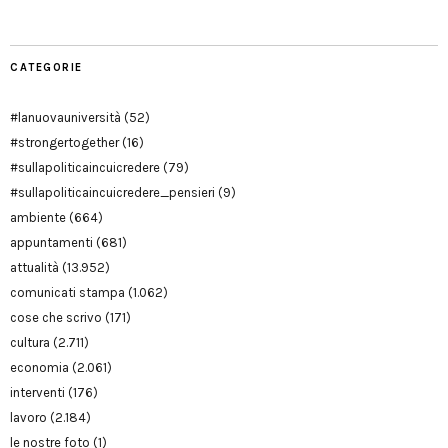
CATEGORIE
#lanuovauniversità
(52)
#strongertogether
(16)
#sullapoliticaincuicredere
(79)
#sullapoliticaincuicredere_pensieri
(9)
ambiente
(664)
appuntamenti
(681)
attualità
(13.952)
comunicati stampa
(1.062)
cose che scrivo
(171)
cultura
(2.711)
economia
(2.061)
interventi
(176)
lavoro
(2.184)
le nostre foto
(1)