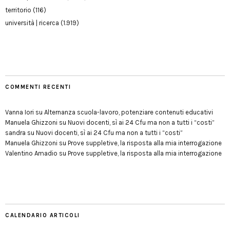
territorio
(116)
università | ricerca
(1.919)
COMMENTI RECENTI
Vanna Iori
su
Alternanza scuola-lavoro, potenziare contenuti educativi
Manuela Ghizzoni
su
Nuovi docenti, sì ai 24 Cfu ma non a tutti i “costi”
sandra
su
Nuovi docenti, sì ai 24 Cfu ma non a tutti i “costi”
Manuela Ghizzoni
su
Prove suppletive, la risposta alla mia interrogazione
Valentino Amadio
su
Prove suppletive, la risposta alla mia interrogazione
CALENDARIO ARTICOLI