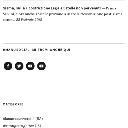
Sisma, sulla ricostruzione Lega e 5stelle non pervenuti
Prima
Salvini, e ora anche i 5stelle provano a usare la ricostruzione post-sisma
come...
22 Febbraio 2018
#MANUSOCIAL: MI TROVI ANCHE QUI
Facebook
Twitter
YouTube
YouTube
Manu
PD
Modena
CATEGORIE
#lanuovauniversità
(52)
#strongertogether
(16)