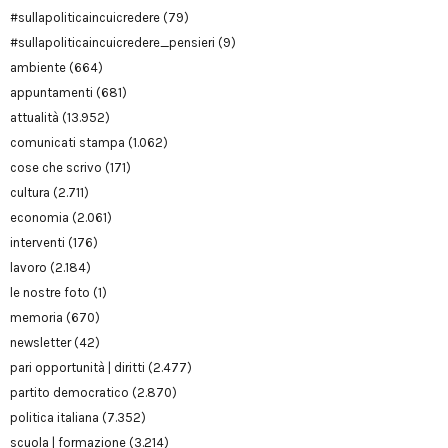
#sullapoliticaincuicredere
(79)
#sullapoliticaincuicredere_pensieri
(9)
ambiente
(664)
appuntamenti
(681)
attualità
(13.952)
comunicati stampa
(1.062)
cose che scrivo
(171)
cultura
(2.711)
economia
(2.061)
interventi
(176)
lavoro
(2.184)
le nostre foto
(1)
memoria
(670)
newsletter
(42)
pari opportunità | diritti
(2.477)
partito democratico
(2.870)
politica italiana
(7.352)
scuola | formazione
(3.214)