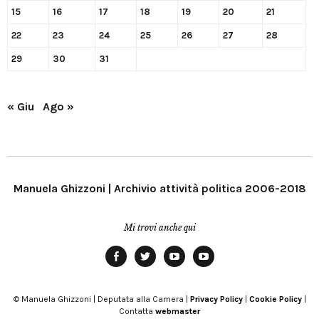
15
16
17
18
19
20
21
22
23
24
25
26
27
28
29
30
31
« Giu
Ago »
Manuela Ghizzoni | Archivio attività politica 2006-2018
Mi trovi anche qui
Facebook
Twitter
YouTube
YouTube
Manu
PD
Modena
© Manuela Ghizzoni | Deputata alla Camera |
Privacy Policy
|
Cookie Policy
|
Contatta
webmaster