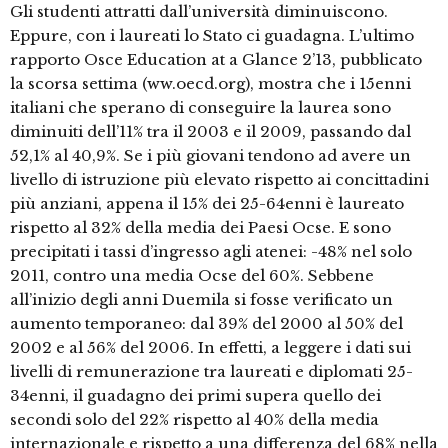
Gli studenti attratti dall’università diminuiscono.
Eppure, con i laureati lo Stato ci guadagna. L’ultimo
rapporto Osce Education at a Glance 2’13, pubblicato
la scorsa settima (ww.oecd.org), mostra che i 15enni
italiani che sperano di conseguire la laurea sono
diminuiti dell’11% tra il 2003 e il 2009, passando dal
52,1% al 40,9%. Se i più giovani tendono ad avere un
livello di istruzione più elevato rispetto ai concittadini
più anziani, appena il 15% dei 25-64enni è laureato
rispetto al 32% della media dei Paesi Ocse. E sono
precipitati i tassi d’ingresso agli atenei: -48% nel solo
2011, contro una media Ocse del 60%. Sebbene
all’inizio degli anni Duemila si fosse verificato un
aumento temporaneo: dal 39% del 2000 al 50% del
2002 e al 56% del 2006. In effetti, a leggere i dati sui
livelli di remunerazione tra laureati e diplomati 25-
34enni, il guadagno dei primi supera quello dei
secondi solo del 22% rispetto al 40% della media
internazionale e rispetto a una differenza del 68% nella