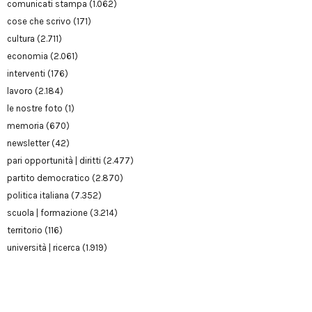
comunicati stampa
(1.062)
cose che scrivo
(171)
cultura
(2.711)
economia
(2.061)
interventi
(176)
lavoro
(2.184)
le nostre foto
(1)
memoria
(670)
newsletter
(42)
pari opportunità | diritti
(2.477)
partito democratico
(2.870)
politica italiana
(7.352)
scuola | formazione
(3.214)
territorio
(116)
università | ricerca
(1.919)