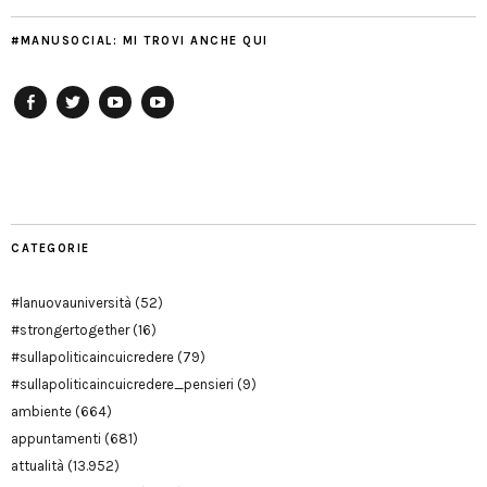
#MANUSOCIAL: MI TROVI ANCHE QUI
Facebook
Twitter
YouTube
YouTube
Manu
PD
Modena
CATEGORIE
#lanuovauniversità
(52)
#strongertogether
(16)
#sullapoliticaincuicredere
(79)
#sullapoliticaincuicredere_pensieri
(9)
ambiente
(664)
appuntamenti
(681)
attualità
(13.952)