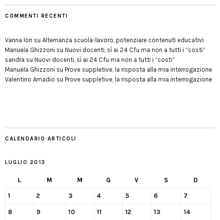
COMMENTI RECENTI
Vanna Iori
su
Alternanza scuola-lavoro, potenziare contenuti educativi
Manuela Ghizzoni
su
Nuovi docenti, sì ai 24 Cfu ma non a tutti i “costi”
sandra
su
Nuovi docenti, sì ai 24 Cfu ma non a tutti i “costi”
Manuela Ghizzoni
su
Prove suppletive, la risposta alla mia interrogazione
Valentino Amadio
su
Prove suppletive, la risposta alla mia interrogazione
CALENDARIO ARTICOLI
LUGLIO 2013
L
M
M
G
V
S
D
1
2
3
4
5
6
7
8
9
10
11
12
13
14