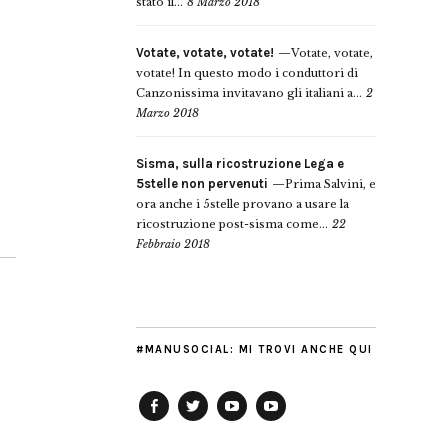
stato il...
8 Marzo 2018
Votate, votate, votate!
Votate, votate,
votate! In questo modo i conduttori di
Canzonissima invitavano gli italiani a...
2
Marzo 2018
Sisma, sulla ricostruzione Lega e
5stelle non pervenuti
Prima Salvini, e
ora anche i 5stelle provano a usare la
ricostruzione post-sisma come...
22
Febbraio 2018
#MANUSOCIAL: MI TROVI ANCHE QUI
Facebook
Twitter
YouTube
YouTube
Manu
PD