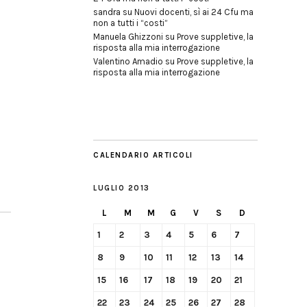
sandra
su
Nuovi docenti, sì ai 24 Cfu ma
non a tutti i “costi”
Manuela Ghizzoni
su
Prove suppletive, la
risposta alla mia interrogazione
Valentino Amadio
su
Prove suppletive, la
risposta alla mia interrogazione
CALENDARIO ARTICOLI
LUGLIO 2013
L
M
M
G
V
S
D
1
2
3
4
5
6
7
8
9
10
11
12
13
14
15
16
17
18
19
20
21
22
23
24
25
26
27
28