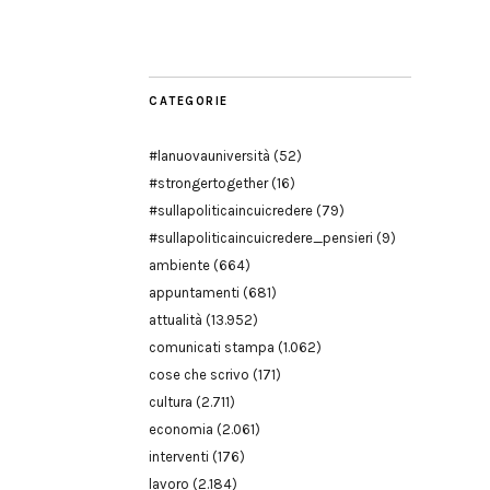
Modena
CATEGORIE
#lanuovauniversità
(52)
#strongertogether
(16)
#sullapoliticaincuicredere
(79)
#sullapoliticaincuicredere_pensieri
(9)
ambiente
(664)
appuntamenti
(681)
attualità
(13.952)
comunicati stampa
(1.062)
cose che scrivo
(171)
cultura
(2.711)
economia
(2.061)
interventi
(176)
lavoro
(2.184)