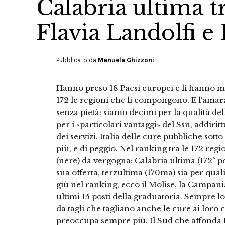
Calabria ultima tr
Flavia Landolfi 
Pubblicato da
Manuela Ghizzoni
Hanno preso 18 Paesi europei e li hanno mes
172 le regioni che li compongono. E l’amara 
senza pietà: siamo decimi per la qualità de
per i «particolari vantaggi» del Ssn, addiritt
dei servizi. Italia delle cure pubbliche sott
più, e di peggio. Nel ranking tra le 172 re
(nere) da vergogna: Calabria ultima (172° po
sua offerta, terzultima (170ma) sia per quali
giù nel ranking, ecco il Molise, la Campania, 
ultimi 15 posti della graduatoria. Sempre lo
da tagli che tagliano anche le cure ai loro 
preoccupa sempre più. Il Sud che affonda I d