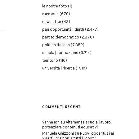
le nostre foto
(1)
memoria
(670)
newsletter
(42)
pari opportunità | diritti
(2.477)
partito democratico
(2.870)
politica italiana
(7.352)
scuola | formazione
(3.214)
territorio
(116)
università | ricerca
(1.919)
COMMENTI RECENTI
Vanna Iori
su
Alternanza scuola-lavoro,
potenziare contenuti educativi
Manuela Ghizzoni
su
Nuovi docenti, sì ai
24 Cfu ma non a tutti i “costi”