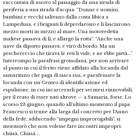
raccontata di nuovo al passaggio da una strada di
periferia a una strada d’acqua: “Donne e uomini,
bambini e vecchi salivano dalla costa libica a
Lampedusa, e i briganti li depredarono e li lasciarono
mezzo morti in mezzo al mare. Una motovedetta
maltese passava di lì, e allargò la rotta”. “Anche una
nave da diporto passava, e virò di bordo. Ma un
peschereccio che tirava le reti li vide, e ne ebbe pietà…”.
Interrompo la parafrasi grossolana, per non arrivare
al punto in cui il ferito viene affidato alla locanda dal
samaritano che paga di tasca sua, e parafrasare la
locanda con un Centro di identificazione ed
espulsione, in cui incarcerarli per sei mesi rinnovabili,
per il reato di esser nati altrove — a Samaria, forse. Lo
scorso 23 giugno, quando all’ultimo momento il papa
Francesco si tenne alla larga dal concerto per l’Anno
della fede, adducendo “impegni improrogabili”, si
mormorò che non volesse fare incontri impropri:
chissà. Chissà …