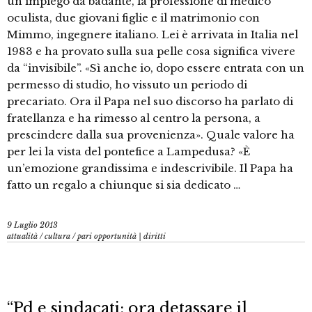
un impiego da badante, la professione di medico
oculista, due giovani figlie e il matrimonio con
Mimmo, ingegnere italiano. Lei è arrivata in Italia nel
1983 e ha provato sulla sua pelle cosa significa vivere
da “invisibile”. «Sì anche io, dopo essere entrata con un
permesso di studio, ho vissuto un periodo di
precariato. Ora il Papa nel suo discorso ha parlato di
fratellanza e ha rimesso al centro la persona, a
prescindere dalla sua provenienza». Quale valore ha
per lei la vista del pontefice a Lampedusa? «È
un’emozione grandissima e indescrivibile. Il Papa ha
fatto un regalo a chiunque si sia dedicato …
9 Luglio 2013
attualità
/
cultura
/
pari opportunità | diritti
“Pd e sindacati: ora detassare il