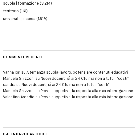
scuola | formazione
(3.214)
territorio
(116)
università | ricerca
(1.919)
COMMENTI RECENTI
Vanna Iori
su
Alternanza scuola-lavoro, potenziare contenuti educativi
Manuela Ghizzoni
su
Nuovi docenti, sì ai 24 Cfu ma non a tutti i “costi”
sandra
su
Nuovi docenti, sì ai 24 Cfu ma non a tutti i “costi”
Manuela Ghizzoni
su
Prove suppletive, la risposta alla mia interrogazione
Valentino Amadio
su
Prove suppletive, la risposta alla mia interrogazione
CALENDARIO ARTICOLI