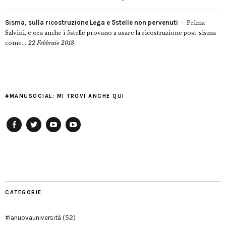
Sisma, sulla ricostruzione Lega e 5stelle non pervenuti
Prima
Salvini, e ora anche i 5stelle provano a usare la ricostruzione post-sisma
come...
22 Febbraio 2018
#MANUSOCIAL: MI TROVI ANCHE QUI
Facebook
Twitter
YouTube
YouTube
Manu
PD
Modena
CATEGORIE
#lanuovauniversità
(52)