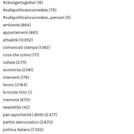
#strongertogether
(16)
#sullapoliticaincuicredere
(79)
#sullapoliticaincuicredere_pensieri
(9)
ambiente
(664)
appuntamenti
(681)
attualità
(13.952)
comunicati stampa
(1.062)
cose che scrivo
(171)
cultura
(2.711)
economia
(2.061)
interventi
(176)
lavoro
(2.184)
le nostre foto
(1)
memoria
(670)
newsletter
(42)
pari opportunità | diritti
(2.477)
partito democratico
(2.870)
politica italiana
(7.352)