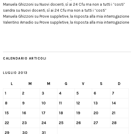
Manuela Ghizzoni
su
Nuovi docenti, sì ai 24 Cfu ma non a tutti i “costi”
sandra
su
Nuovi docenti, sì ai 24 Cfu ma non a tutti i “costi”
Manuela Ghizzoni
su
Prove suppletive, la risposta alla mia interrogazione
Valentino Amadio
su
Prove suppletive, la risposta alla mia interrogazione
CALENDARIO ARTICOLI
LUGLIO 2013
L
M
M
G
V
S
D
1
2
3
4
5
6
7
8
9
10
11
12
13
14
15
16
17
18
19
20
21
22
23
24
25
26
27
28
29
30
31