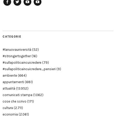
Facebook
Twitter
YouTube
YouTube
Manu
PD
Modena
CATEGORIE
#lanuovauniversità
(52)
#strongertogether
(16)
#sullapoliticaincuicredere
(79)
#sullapoliticaincuicredere_pensieri
(9)
ambiente
(664)
appuntamenti
(681)
attualità
(13.952)
comunicati stampa
(1.062)
cose che scrivo
(171)
cultura
(2.711)
economia
(2.061)