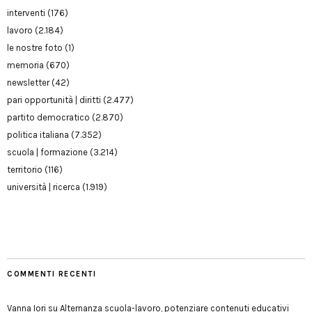
interventi
(176)
lavoro
(2.184)
le nostre foto
(1)
memoria
(670)
newsletter
(42)
pari opportunità | diritti
(2.477)
partito democratico
(2.870)
politica italiana
(7.352)
scuola | formazione
(3.214)
territorio
(116)
università | ricerca
(1.919)
COMMENTI RECENTI
Vanna Iori
su
Alternanza scuola-lavoro, potenziare contenuti educativi