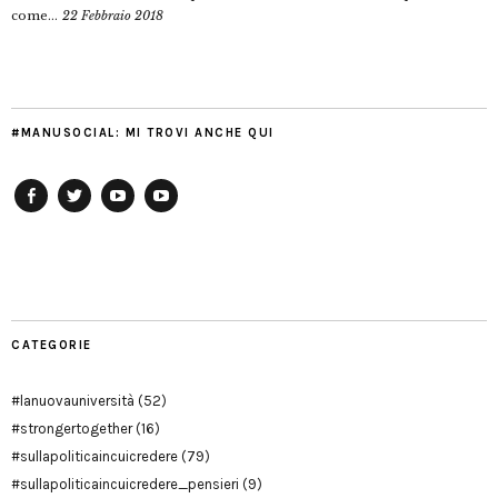
come...
22 Febbraio 2018
#MANUSOCIAL: MI TROVI ANCHE QUI
Facebook
Twitter
YouTube
YouTube
Manu
PD
Modena
CATEGORIE
#lanuovauniversità
(52)
#strongertogether
(16)
#sullapoliticaincuicredere
(79)
#sullapoliticaincuicredere_pensieri
(9)