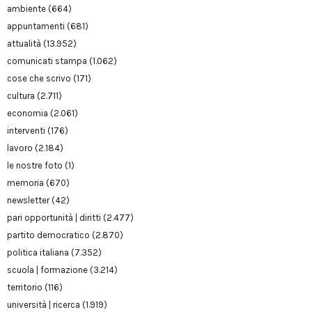
ambiente
(664)
appuntamenti
(681)
attualità
(13.952)
comunicati stampa
(1.062)
cose che scrivo
(171)
cultura
(2.711)
economia
(2.061)
interventi
(176)
lavoro
(2.184)
le nostre foto
(1)
memoria
(670)
newsletter
(42)
pari opportunità | diritti
(2.477)
partito democratico
(2.870)
politica italiana
(7.352)
scuola | formazione
(3.214)
territorio
(116)
università | ricerca
(1.919)