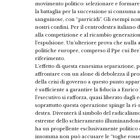
movimento politico: selezionare e formare u
la battaglia per la successione si consuma 
sanguinose, con “parricidi”. Gli esempi non
nostri confini. Per il centrodestra italiano 
alla competizione e al ricambio generaziona
l’espulsione. Un’ulteriore prova che nulla 
politiche europee, compreso il Ppe cui Be
riferimento.
L’effetto di questa ennesima separazione, p
affrontare con un alone di debolezza il pr
della crisi di governo a questo punto appar
è sufficiente a garantire la fiducia a Enrico
l’esecutivo si rafforza, quasi liberato dagli
soprattutto questa operazione spinge la ri-
destra. Diventerà il simbolo del radicalismo
estreme dello schieramento illuminandone
ha un propellente esclusivamente politico 
insomma non può accusare le “toghe rosse” 