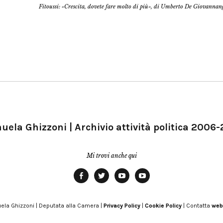
Fitoussi: «Crescita, dovete fare molto di più», di Umberto De Giovannan
ela Ghizzoni | Archivio attività politica 2006
Mi trovi anche qui
Facebook
Twitter
YouTube
YouTube
Manu
PD
Modena
ela Ghizzoni | Deputata alla Camera |
Privacy Policy
|
Cookie Policy
| Contatta
web