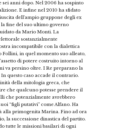
re sei anni dopo. Nel 2006 ha sospinto
alizione. E infine nel 2010 ha sfidato
iuscita dell’ampio gruppone degli ex
 la fine del suo ultimo governo
 guidato da Mario Monti. La
lettorale sostanzialmente
ostra incompatibile con la dialettica
 Follini, in quel momento suo alleato,
assetto di potere costruito intorno al
ni va persino oltre. I Re preparano la
 In questo caso accade il contrario.
nità della mitologia greca, che
edire che qualcuno potesse prendere il
uelli che potenzialmente avrebbero
suoi “figli putativi” come Alfano. Ha
tà alla primogenita Marina. Fino ad ora
, la successione dinastica del partito.
o tutte le missioni basilari di ogni