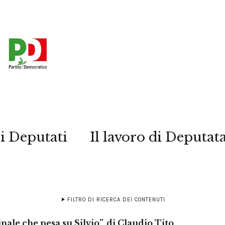
i Deputati
Il lavoro di Deputat
FILTRO DI RICERCA DEI CONTENUTI
inale che pesa su Silvio”, di Claudio Tito