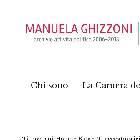
Chi sono
La Camera de
Ti trovi qui:
Home
»
Blog
»
“Il peccato orig