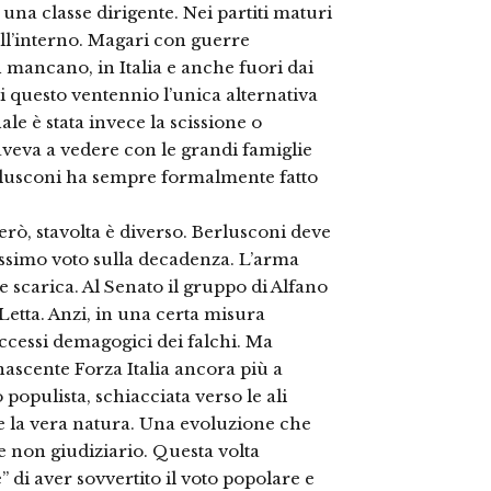
na classe dirigente. Nei partiti maturi
all’interno. Magari con guerre
 mancano, in Italia e anche fuori dai
di questo ventennio l’unica alternativa
le è stata invece la scissione o
aveva a vedere con le grandi famiglie
rlusconi ha sempre formalmente fatto
erò, stavolta è diverso. Berlusconi deve
ossimo voto sulla decadenza. L’arma
e scarica. Al Senato il gruppo di Alfano
 Letta. Anzi, in una certa misura
 eccessi demagogici dei falchi. Ma
nascente Forza Italia ancora più a
 populista, schiacciata verso le ali
 la vera natura. Una evoluzione che
e non giudiziario. Questa volta
di aver sovvertito il voto popolare e