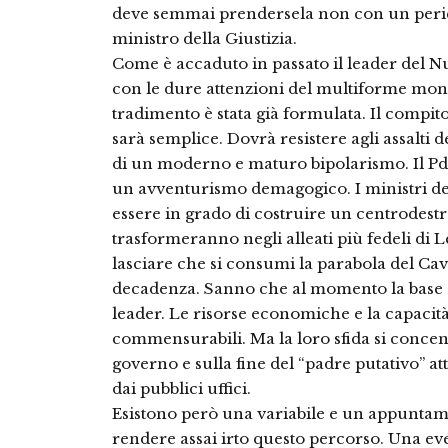
deve semmai prendersela non con un peric
ministro della Giustizia.
Come è accaduto in passato il leader del N
con le dure attenzioni del multiforme mon
tradimento è stata già formulata. Il compi
sarà semplice. Dovrà resistere agli assalti de
di un moderno e maturo bipolarismo. Il Pdl e
un avventurismo demagogico. I ministri de
essere in grado di costruire un centrodestr
trasformeranno negli alleati più fedeli di
lasciare che si consumi la parabola del Cav
decadenza. Sanno che al momento la base e
leader. Le risorse economiche e la capacit
commensurabili. Ma la loro sfida si concentr
governo e sulla fine del “padre putativo” at
dai pubblici uffici.
Esistono però una variabile e un appuntame
rendere assai irto questo percorso. Una eve