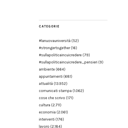
Modena
CATEGORIE
#lanuovauniversità
(52)
#strongertogether
(16)
#sullapoliticaincuicredere
(79)
#sullapoliticaincuicredere_pensieri
(9)
ambiente
(664)
appuntamenti
(681)
attualità
(13.952)
comunicati stampa
(1.062)
cose che scrivo
(171)
cultura
(2.711)
economia
(2.061)
interventi
(176)
lavoro
(2.184)