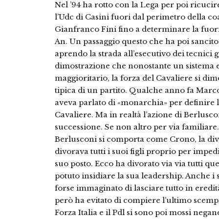
Nel ’94 ha rotto con la Lega per poi ricuci
l’Udc di Casini fuori dal perimetro della co
Gianfranco Fini fino a determinare la fuor
An. Un passaggio questo che ha poi sancito
aprendo la strada all’esecutivo dei tecnici
dimostrazione che nonostante un sistema e
maggioritario, la forza del Cavaliere si dim
tipica di un partito. Qualche anno fa Marco
aveva parlato di «monarchia» per definire l’
Cavaliere. Ma in realtà l’azione di Berlusco
successione. Se non altro per via familiare.
Berlusconi si comporta come Crono, la divi
divorava tutti i suoi figli proprio per imp
suo posto. Ecco ha divorato via via tutti q
potuto insidiare la sua leadership. Anche i 
forse immaginato di lasciare tutto in eredi
però ha evitato di compiere l’ultimo scempio
Forza Italia e il Pdl si sono poi mossi negand