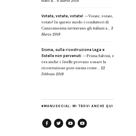
stato il...
8 Marzo 2018
Votate, votate, votate!
Votate, votate,
votate! In questo modo i conduttori di
Canzonissima invitavano gli italiani a...
2
Marzo 2018
Sisma, sulla ricostruzione Lega e
5stelle non pervenuti
Prima Salvini, e
ora anche i 5stelle provano a usare la
ricostruzione post-sisma come...
22
Febbraio 2018
#MANUSOCIAL: MI TROVI ANCHE QUI
Facebook
Twitter
YouTube
YouTube
Manu
PD