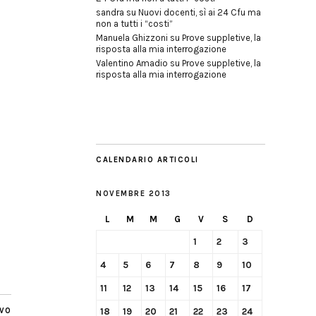
sandra
su
Nuovi docenti, sì ai 24 Cfu ma
non a tutti i “costi”
Manuela Ghizzoni
su
Prove suppletive, la
risposta alla mia interrogazione
Valentino Amadio
su
Prove suppletive, la
risposta alla mia interrogazione
CALENDARIO ARTICOLI
NOVEMBRE 2013
L
M
M
G
V
S
D
1
2
3
4
5
6
7
8
9
10
11
12
13
14
15
16
17
IVO
18
19
20
21
22
23
24