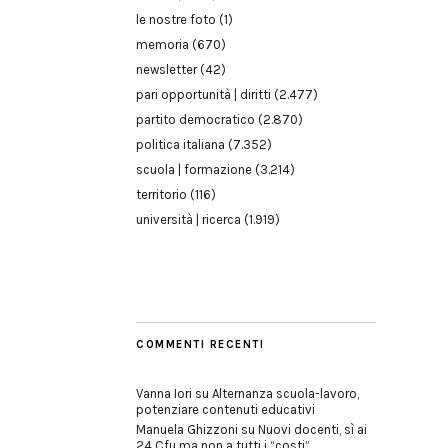
le nostre foto
(1)
memoria
(670)
newsletter
(42)
pari opportunità | diritti
(2.477)
partito democratico
(2.870)
politica italiana
(7.352)
scuola | formazione
(3.214)
territorio
(116)
università | ricerca
(1.919)
COMMENTI RECENTI
Vanna Iori
su
Alternanza scuola-lavoro,
potenziare contenuti educativi
Manuela Ghizzoni
su
Nuovi docenti, sì ai
24 Cfu ma non a tutti i “costi”