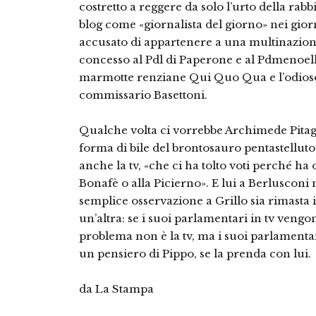
costretto a reggere da solo l’urto della rab
blog come «giornalista del giorno» nei giorni
accusato di appartenere a una multinazional
concesso al Pdl di Paperone e al Pdmenoell
marmotte renziane Qui Quo Qua e l’odioso p
commissario Basettoni.
Qualche volta ci vorrebbe Archimede Pitag
forma di bile del brontosauro pentastelluto
anche la tv, «che ci ha tolto voti perché ha
Bonafè o alla Picierno». E lui a Berlusconi 
semplice osservazione a Grillo sia rimasta 
un’altra: se i suoi parlamentari in tv vengono
problema non è la tv, ma i suoi parlamentar
un pensiero di Pippo, se la prenda con lui.
da La Stampa