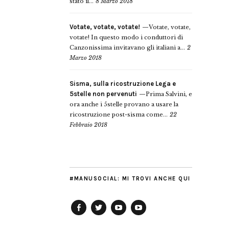
stato il...
8 Marzo 2018
Votate, votate, votate!
Votate, votate,
votate! In questo modo i conduttori di
Canzonissima invitavano gli italiani a...
2
Marzo 2018
Sisma, sulla ricostruzione Lega e
5stelle non pervenuti
Prima Salvini, e
ora anche i 5stelle provano a usare la
ricostruzione post-sisma come...
22
Febbraio 2018
#MANUSOCIAL: MI TROVI ANCHE QUI
Facebook
Twitter
YouTube
YouTube
Manu
PD