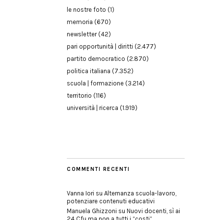
le nostre foto
(1)
memoria
(670)
newsletter
(42)
pari opportunità | diritti
(2.477)
partito democratico
(2.870)
politica italiana
(7.352)
scuola | formazione
(3.214)
territorio
(116)
università | ricerca
(1.919)
COMMENTI RECENTI
Vanna Iori
su
Alternanza scuola-lavoro,
potenziare contenuti educativi
Manuela Ghizzoni
su
Nuovi docenti, sì ai
24 Cfu ma non a tutti i “costi”