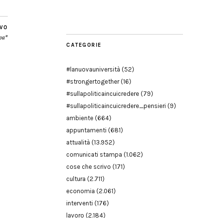
Modena
IVO
ova*
CATEGORIE
#lanuovauniversità
(52)
#strongertogether
(16)
#sullapoliticaincuicredere
(79)
#sullapoliticaincuicredere_pensieri
(9)
ambiente
(664)
appuntamenti
(681)
attualità
(13.952)
comunicati stampa
(1.062)
cose che scrivo
(171)
cultura
(2.711)
economia
(2.061)
interventi
(176)
lavoro
(2.184)