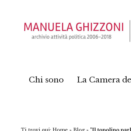
Chi sono
La Camera de
Ti trovi qui:
Home
»
Blog
»
"Il topolino pa