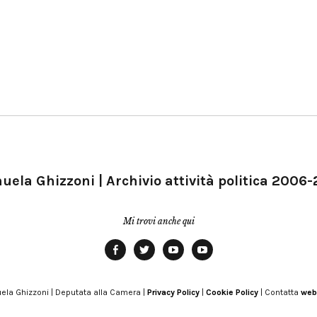
ela Ghizzoni | Archivio attività politica 2006
Mi trovi anche qui
Facebook
Twitter
YouTube
YouTube
Manu
PD
Modena
ela Ghizzoni | Deputata alla Camera |
Privacy Policy
|
Cookie Policy
| Contatta
web