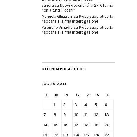
sandra
su
Nuovi docenti, sì ai 24 Cfu ma
non a tutti i “costi”
Manuela Ghizzoni
su
Prove suppletive, la
risposta alla mia interrogazione
Valentino Amadio
su
Prove suppletive, la
risposta alla mia interrogazione
CALENDARIO ARTICOLI
LUGLIO 2014
L
M
M
G
V
S
D
1
2
3
4
5
6
7
8
9
10
11
12
13
14
15
16
17
18
19
20
21
22
23
24
25
26
27