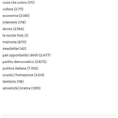
cose che scrivo
(171)
cultura
(2.711)
economia
(2.061)
interventi
(176)
lavoro
(2.184)
le nostre foto
(1)
memoria
(670)
newsletter
(42)
pari opportunità | diritti
(2.477)
partito democratico
(2.870)
politica italiana
(7.352)
scuola | formazione
(3.214)
territorio
(116)
università | ricerca
(1.919)