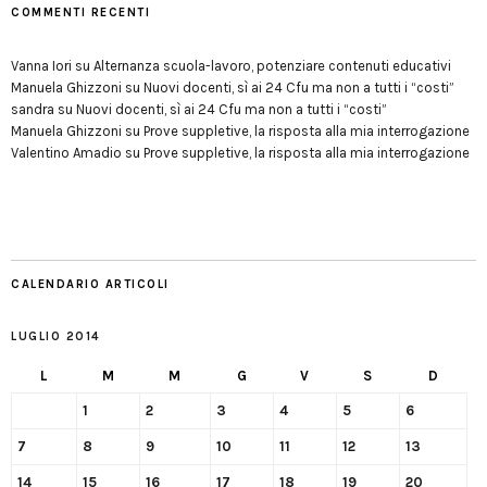
COMMENTI RECENTI
Vanna Iori
su
Alternanza scuola-lavoro, potenziare contenuti educativi
Manuela Ghizzoni
su
Nuovi docenti, sì ai 24 Cfu ma non a tutti i “costi”
sandra
su
Nuovi docenti, sì ai 24 Cfu ma non a tutti i “costi”
Manuela Ghizzoni
su
Prove suppletive, la risposta alla mia interrogazione
Valentino Amadio
su
Prove suppletive, la risposta alla mia interrogazione
CALENDARIO ARTICOLI
LUGLIO 2014
L
M
M
G
V
S
D
1
2
3
4
5
6
7
8
9
10
11
12
13
14
15
16
17
18
19
20