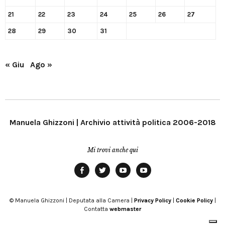
21
22
23
24
25
26
27
28
29
30
31
« Giu
Ago »
Manuela Ghizzoni | Archivio attività politica 2006-2018
Mi trovi anche qui
Facebook
Twitter
YouTube
YouTube
Manu
PD
Modena
© Manuela Ghizzoni | Deputata alla Camera |
Privacy Policy
|
Cookie Policy
|
Contatta
webmaster