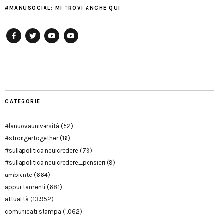
#MANUSOCIAL: MI TROVI ANCHE QUI
Facebook
Twitter
YouTube
YouTube
Manu
PD
Modena
CATEGORIE
#lanuovauniversità
(52)
#strongertogether
(16)
#sullapoliticaincuicredere
(79)
#sullapoliticaincuicredere_pensieri
(9)
ambiente
(664)
appuntamenti
(681)
attualità
(13.952)
comunicati stampa
(1.062)