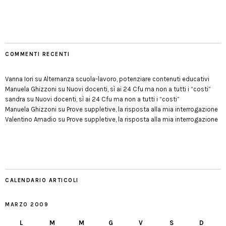
COMMENTI RECENTI
Vanna Iori
su
Alternanza scuola-lavoro, potenziare contenuti educativi
Manuela Ghizzoni
su
Nuovi docenti, sì ai 24 Cfu ma non a tutti i “costi”
sandra
su
Nuovi docenti, sì ai 24 Cfu ma non a tutti i “costi”
Manuela Ghizzoni
su
Prove suppletive, la risposta alla mia interrogazione
Valentino Amadio
su
Prove suppletive, la risposta alla mia interrogazione
CALENDARIO ARTICOLI
MARZO 2009
L
M
M
G
V
S
D