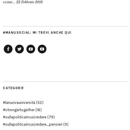
come...
22 Febbraio 2018
#MANUSOCIAL: MI TROVI ANCHE QUI
Facebook
Twitter
YouTube
YouTube
Manu
PD
Modena
CATEGORIE
#lanuovauniversità
(52)
#strongertogether
(16)
#sullapoliticaincuicredere
(79)
#sullapoliticaincuicredere_pensieri
(9)