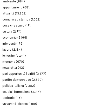
ambiente
(664)
appuntamenti
(681)
attualità
(13.952)
comunicati stampa
(1.062)
cose che scrivo
(171)
cultura
(2.711)
economia
(2.061)
interventi
(176)
lavoro
(2.184)
le nostre foto
(1)
memoria
(670)
newsletter
(42)
pari opportunità | diritti
(2.477)
partito democratico
(2.870)
politica italiana
(7.352)
scuola | formazione
(3.214)
territorio
(116)
università | ricerca
(1.919)