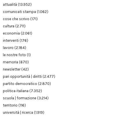
attualità
(13.952)
comunicati stampa
(1.062)
cose che scrivo
(171)
cultura
(2.711)
economia
(2.061)
interventi
(176)
lavoro
(2.184)
le nostre foto
(1)
memoria
(670)
newsletter
(42)
pari opportunità | diritti
(2.477)
partito democratico
(2.870)
politica italiana
(7.352)
scuola | formazione
(3.214)
territorio
(116)
università | ricerca
(1.919)