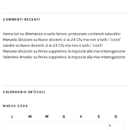
COMMENTI RECENTI
Vanna Iori
su
Alternanza scuola-lavoro, potenziare contenuti educativi
Manuela Ghizzoni
su
Nuovi docenti, sì ai 24 Cfu ma non a tutti i “costi”
sandra
su
Nuovi docenti, sì ai 24 Cfu ma non a tutti i “costi”
Manuela Ghizzoni
su
Prove suppletive, la risposta alla mia interrogazione
Valentino Amadio
su
Prove suppletive, la risposta alla mia interrogazione
CALENDARIO ARTICOLI
MARZO 2009
L
M
M
G
V
S
D
1