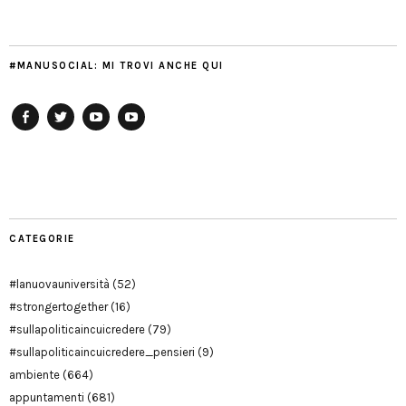
#MANUSOCIAL: MI TROVI ANCHE QUI
Facebook
Twitter
YouTube
YouTube
Manu
PD
Modena
CATEGORIE
#lanuovauniversità
(52)
#strongertogether
(16)
#sullapoliticaincuicredere
(79)
#sullapoliticaincuicredere_pensieri
(9)
ambiente
(664)
appuntamenti
(681)