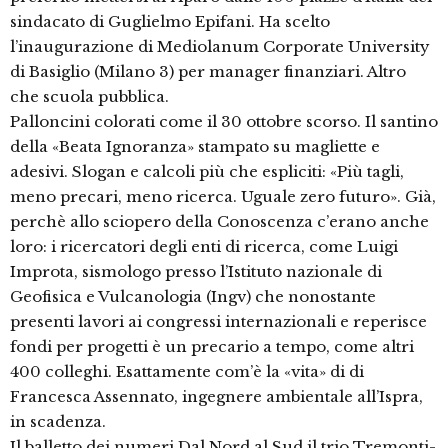
sindacato di Guglielmo Epifani. Ha scelto
l’inaugurazione di Mediolanum Corporate University
di Basiglio (Milano 3) per manager finanziari. Altro
che scuola pubblica.
Palloncini colorati come il 30 ottobre scorso. Il santino
della «Beata Ignoranza» stampato su magliette e
adesivi. Slogan e calcoli più che espliciti: «Più tagli,
meno precari, meno ricerca. Uguale zero futuro». Già,
perchè allo sciopero della Conoscenza c’erano anche
loro: i ricercatori degli enti di ricerca, come Luigi
Improta, sismologo presso l’Istituto nazionale di
Geofisica e Vulcanologia (Ingv) che nonostante
presenti lavori ai congressi internazionali e reperisce
fondi per progetti è un precario a tempo, come altri
400 colleghi. Esattamente com’è la «vita» di di
Francesca Assennato, ingegnere ambientale all’Ispra,
in scadenza.
Il balletto dei numeri Dal Nord al Sud il trio Tremonti-