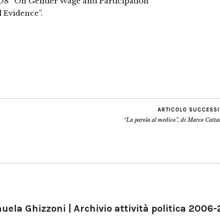
008 “On Gender Wage and Participation
 Evidence”.
ARTICOLO SUCCESS
“La parola al medico”, di Marco Catt
ela Ghizzoni | Archivio attività politica 2006