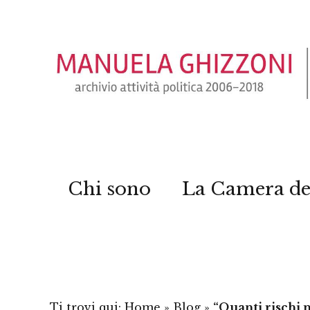
Chi sono
La Camera de
Ti trovi qui:
Home
»
Blog
»
“Quanti rischi n