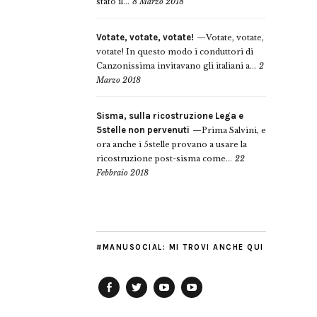
stato il...
8 Marzo 2018
Votate, votate, votate!
Votate, votate,
votate! In questo modo i conduttori di
Canzonissima invitavano gli italiani a...
2
Marzo 2018
Sisma, sulla ricostruzione Lega e
5stelle non pervenuti
Prima Salvini, e
ora anche i 5stelle provano a usare la
ricostruzione post-sisma come...
22
Febbraio 2018
#MANUSOCIAL: MI TROVI ANCHE QUI
Facebook
Twitter
YouTube
YouTube
Manu
PD