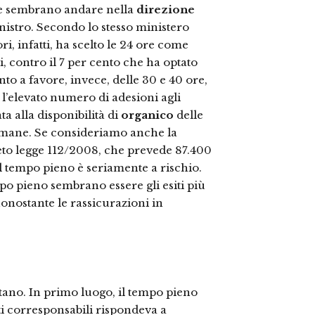
ole sembrano andare nella
direzione
nistro. Secondo lo stesso ministero
ori, infatti, ha scelto le 24 ore come
i, contro il 7 per cento che ha optato
ento a favore, invece, delle 30 e 40 ore,
e l’elevato numero di adesioni agli
ta alla disponibilità di
organico
delle
timane. Se consideriamo anche la
eto legge 112/2008, che prevede 87.400
el tempo pieno è seriamente a rischio.
o pieno sembrano essere gli esiti più
onostante le rassicurazioni in
ttano. In primo luogo, il tempo pieno
i corresponsabili rispondeva a