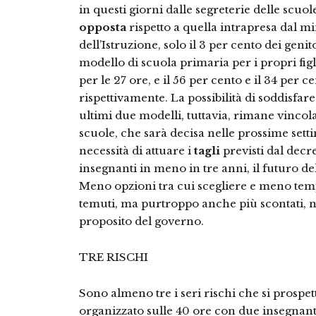
in questi giorni dalle segreterie delle scu
opposta
rispetto a quella intrapresa dal mi
dell’Istruzione, solo il 3 per cento dei genit
modello di scuola primaria per i propri figl
per le 27 ore, e il 56 per cento e il 34 per c
rispettivamente. La possibilità di soddisfar
ultimi due modelli, tuttavia, rimane vincola
scuole, che sarà decisa nelle prossime set
necessità di attuare i
tagli
previsti dal decr
insegnanti in meno in tre anni, il futuro d
Meno opzioni tra cui scegliere e meno temp
temuti, ma purtroppo anche più scontati, n
proposito del governo.
TRE RISCHI
Sono almeno tre i seri rischi che si prospe
organizzato sulle 40 ore con due insegnant