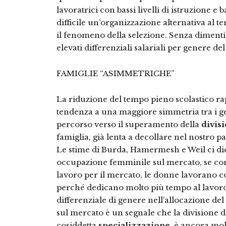
lavoratrici con bassi livelli di istruzione e
difficile un’organizzazione alternativa al t
il fenomeno della selezione. Senza diment
elevati differenziali salariali per genere de
FAMIGLIE “ASIMMETRICHE”
La riduzione del tempo pieno scolastico ra
tendenza a una maggiore simmetria tra i ge
percorso verso il superamento della
divisi
famiglia, già lenta a decollare nel nostro pa
Le stime di Burda, Hamermesh e Weil ci dico
occupazione femminile sul mercato, se cons
lavoro per il mercato, le donne lavorano 
perché dedicano molto più tempo al lavor
differenziale di genere nell’allocazione de
sul mercato è un segnale che la divisione de
cosiddetta
specializzazione
, è ancora mol