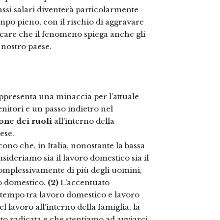
 bassi salari diventerà particolarmente
empo pieno, con il rischio di aggravare
icare che il fenomeno spiega anche gli
l nostro paese.
ppresenta una minaccia per l’attuale
nitori e un passo indietro nel
one dei ruoli
all’interno della
ese.
no che, in Italia, nonostante la bassa
ideriamo sia il lavoro domestico sia il
complessivamente di più degli uomini,
o domestico.
(2)
L’accentuato
l tempo tra lavoro domestico e lavoro
l lavoro all’interno della famiglia, la
to radicata e che stentiamo ad avviarci