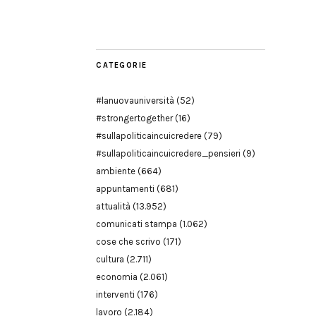
Modena
CATEGORIE
#lanuovauniversità
(52)
#strongertogether
(16)
#sullapoliticaincuicredere
(79)
#sullapoliticaincuicredere_pensieri
(9)
ambiente
(664)
appuntamenti
(681)
attualità
(13.952)
comunicati stampa
(1.062)
cose che scrivo
(171)
cultura
(2.711)
economia
(2.061)
interventi
(176)
lavoro
(2.184)