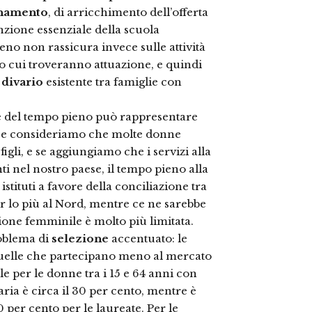
gnamento
, di arricchimento dell’offerta
nzione essenziale della scuola
eno non rassicura invece sulle attività
so cui troveranno attuazione, e quindi
l
divario
esistente tra famiglie con
ne del tempo pieno può rappresentare
Se consideriamo che molte donne
 figli, e se aggiungiamo che i servizi alla
i nel nostro paese, il tempo pieno alla
tituti a favore della conciliazione tra
per lo più al Nord, mentre ce ne sarebbe
ione femminile è molto più limitata.
roblema di
selezione
accentuato: le
 quelle che partecipano meno al mercato
le per le donne tra i 15 e 64 anni con
aria è circa il 30 per cento, mentre è
0 per cento per le laureate. Per le