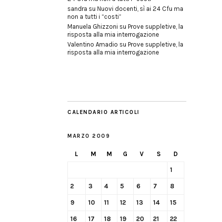
sandra
su
Nuovi docenti, sì ai 24 Cfu ma
non a tutti i “costi”
Manuela Ghizzoni
su
Prove suppletive, la
risposta alla mia interrogazione
Valentino Amadio
su
Prove suppletive, la
risposta alla mia interrogazione
CALENDARIO ARTICOLI
MARZO 2009
L
M
M
G
V
S
D
1
2
3
4
5
6
7
8
9
10
11
12
13
14
15
16
17
18
19
20
21
22