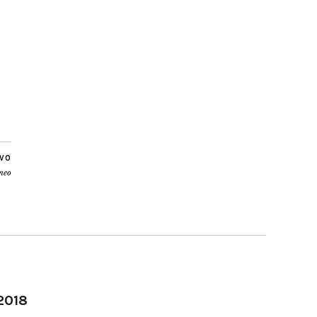
IVO
aneo
-2018