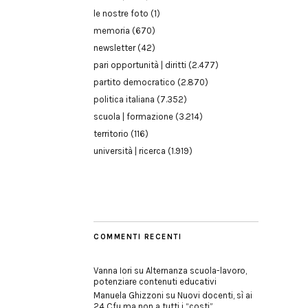
le nostre foto
(1)
memoria
(670)
newsletter
(42)
pari opportunità | diritti
(2.477)
partito democratico
(2.870)
politica italiana
(7.352)
scuola | formazione
(3.214)
territorio
(116)
università | ricerca
(1.919)
COMMENTI RECENTI
Vanna Iori
su
Alternanza scuola-lavoro,
potenziare contenuti educativi
Manuela Ghizzoni
su
Nuovi docenti, sì ai
24 Cfu ma non a tutti i “costi”