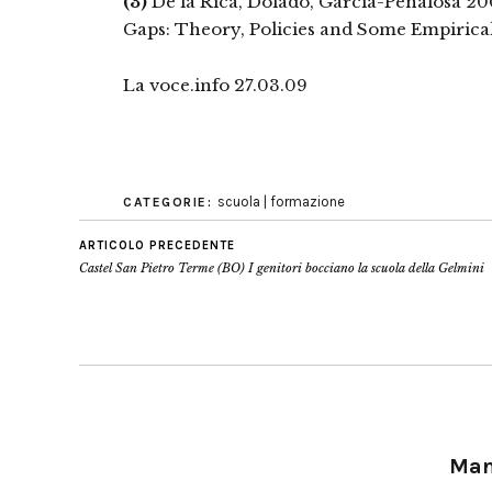
(3)
De la Rica, Dolado, Garcia-Peñalosa 2
Gaps: Theory, Policies and Some Empirical
La voce.info 27.03.09
scuola | formazione
CATEGORIE:
ARTICOLO PRECEDENTE
Castel San Pietro Terme (BO) I genitori bocciano la scuola della Gelmini
Manu