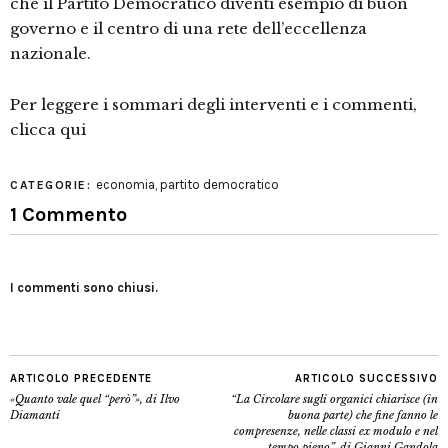
che il Partito Democratico diventi esempio di buon
governo e il centro di una rete dell’eccellenza
nazionale.
Per leggere i sommari degli interventi e i commenti,
clicca qui
economia
,
partito democratico
CATEGORIE:
1 Commento
I commenti sono chiusi.
ARTICOLO PRECEDENTE
ARTICOLO SUCCESSIVO
«Quanto vale quel “però”», di Ilvo
“La Circolare sugli organici chiarisce (in
Diamanti
buona parte) che fine fanno le
compresenze, nelle classi ex modulo e nel
tempo pieno”, di Gianni Gandola