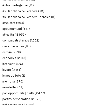
#strongertogether
(16)
#sullapoliticaincuicredere
(79)
#sullapoliticaincuicredere_pensieri
(9)
ambiente
(664)
appuntamenti
(681)
attualità
(13.952)
comunicati stampa
(1.062)
cose che scrivo
(171)
cultura
(2.711)
economia
(2.061)
interventi
(176)
lavoro
(2.184)
le nostre foto
(1)
memoria
(670)
newsletter
(42)
pari opportunità | diritti
(2.477)
partito democratico
(2.870)
politica italiana
(7.352)