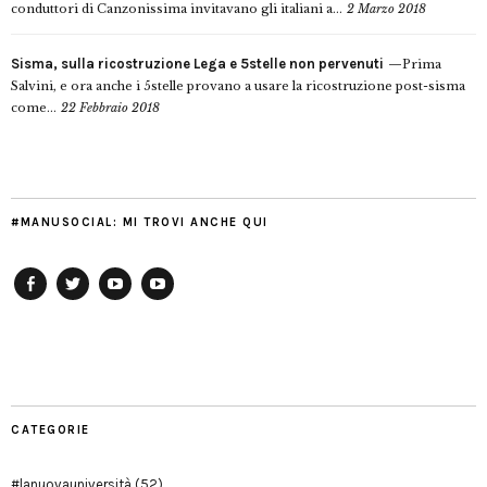
conduttori di Canzonissima invitavano gli italiani a...
2 Marzo 2018
Sisma, sulla ricostruzione Lega e 5stelle non pervenuti
Prima
Salvini, e ora anche i 5stelle provano a usare la ricostruzione post-sisma
come...
22 Febbraio 2018
#MANUSOCIAL: MI TROVI ANCHE QUI
Facebook
Twitter
YouTube
YouTube
Manu
PD
Modena
CATEGORIE
#lanuovauniversità
(52)