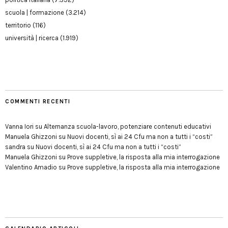
scuola | formazione
(3.214)
territorio
(116)
università | ricerca
(1.919)
COMMENTI RECENTI
Vanna Iori
su
Alternanza scuola-lavoro, potenziare contenuti educativi
Manuela Ghizzoni
su
Nuovi docenti, sì ai 24 Cfu ma non a tutti i “costi”
sandra
su
Nuovi docenti, sì ai 24 Cfu ma non a tutti i “costi”
Manuela Ghizzoni
su
Prove suppletive, la risposta alla mia interrogazione
Valentino Amadio
su
Prove suppletive, la risposta alla mia interrogazione