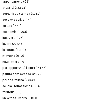
appuntamenti
(681)
attualità
(13.952)
comunicati stampa
(1.062)
cose che scrivo
(171)
cultura
(2.711)
economia
(2.061)
interventi
(176)
lavoro
(2.184)
le nostre foto
(1)
memoria
(670)
newsletter
(42)
pari opportunità | diritti
(2.477)
partito democratico
(2.870)
politica italiana
(7.352)
scuola | formazione
(3.214)
territorio
(116)
università | ricerca
(1.919)