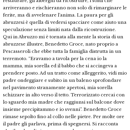
restaurare, gli alberghi da ricostruire, i soldi che
arriveranno e rischieranno non solo di rimarginare le
ferite, ma di avvelenare l’anima. La paura per gli
abruzzesi è quella di vedersi spacciare come aiuto una
speculazione senza limiti nata dalla ricostruzione.
Qui in Abruzzo mi è tornata alla mente la storia di un
abruzzese illustre, Benedetto Croce, nato proprio a
Pescasseroli che ebbe tutta la famiglia distrutta in un
terremoto. “Eravamo a tavola per la cena io la
mamma, mia sorella ed il babbo che si accingeva a
prendere posto. Ad un tratto come alleggerito, vidi mio
padre ondeggiare e subito in un baleno sprofondare
nel pavimento stranamente apertosi, mia sorella
schizzare in alto verso il tetto. Terrorizzato cercai con
lo sguardo mia madre che raggiunsi sul balcone dove
insieme precipitammo e io svenni”. Benedetto Croce
rimase sepolto fino al collo nelle pietre. Per molte ore
il padre gli parlava, prima di spegnersi. Si racconta