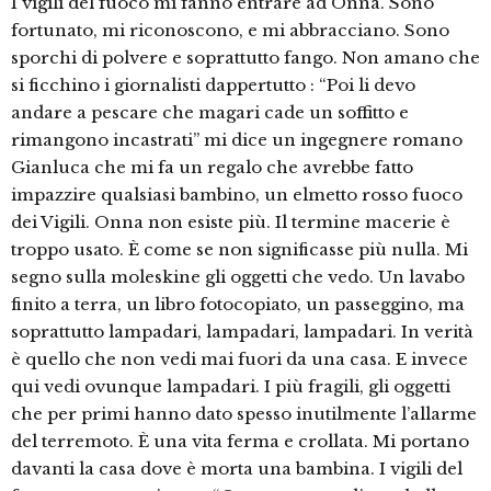
I vigili del fuoco mi fanno entrare ad Onna. Sono
fortunato, mi riconoscono, e mi abbracciano. Sono
sporchi di polvere e soprattutto fango. Non amano che
si ficchino i giornalisti dappertutto : “Poi li devo
andare a pescare che magari cade un soffitto e
rimangono incastrati” mi dice un ingegnere romano
Gianluca che mi fa un regalo che avrebbe fatto
impazzire qualsiasi bambino, un elmetto rosso fuoco
dei Vigili. Onna non esiste più. Il termine macerie è
troppo usato. È come se non significasse più nulla. Mi
segno sulla moleskine gli oggetti che vedo. Un lavabo
finito a terra, un libro fotocopiato, un passeggino, ma
soprattutto lampadari, lampadari, lampadari. In verità
è quello che non vedi mai fuori da una casa. E invece
qui vedi ovunque lampadari. I più fragili, gli oggetti
che per primi hanno dato spesso inutilmente l’allarme
del terremoto. È una vita ferma e crollata. Mi portano
davanti la casa dove è morta una bambina. I vigili del