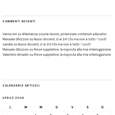
COMMENTI RECENTI
Vanna Iori
su
Alternanza scuola-lavoro, potenziare contenuti educativi
Manuela Ghizzoni
su
Nuovi docenti, sì ai 24 Cfu ma non a tutti i “costi”
sandra
su
Nuovi docenti, sì ai 24 Cfu ma non a tutti i “costi”
Manuela Ghizzoni
su
Prove suppletive, la risposta alla mia interrogazione
Valentino Amadio
su
Prove suppletive, la risposta alla mia interrogazione
CALENDARIO ARTICOLI
APRILE 2009
L
M
M
G
V
S
D