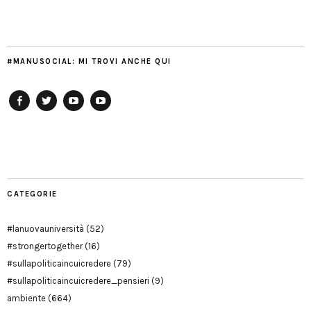
#MANUSOCIAL: MI TROVI ANCHE QUI
Facebook
Twitter
YouTube
YouTube
Manu
PD
Modena
CATEGORIE
#lanuovauniversità
(52)
#strongertogether
(16)
#sullapoliticaincuicredere
(79)
#sullapoliticaincuicredere_pensieri
(9)
ambiente
(664)