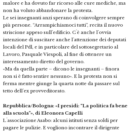
malore e ha dovuto far ricorso alle cure mediche, ma
non ha voluto abbandonare la protesta.
Le sei insegnanti anzi sperano di coinvolgere sempre
più persone. “Arrampichiamoci tutti”, recita il nuovo
striscione appeso sull´edificio. C´è anche l´ovvia
intenzione di suscitare anche l´attenzione dei deputati
locali del Pdl, e in particolare del sottosegretario al
Lavoro, Pasquale Viespoli, al fine di ottenere un
interessamento diretto del governo.
«Ma da quella parte – dicono le insegnanti – finora
non si è fatto sentire nessuno». E la protesta non si
ferma mentre giunge la quarta notte da passare sul
tetto dell´ex provveditorato.
Repubblica/Bologna: «I presidi: “La politica fa bene
alla scuola”», di Eleonora Capelli
L´associazione Asabo: alcuni istituti senza soldi per
pagare le pulizie. E vogliono incontrare il dirigente