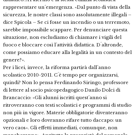
rappresentare un´emergenza. «Dal punto di vista della
sicurezza, le nostre classi sono assolutamente illegali –
dice Spicola – Se ci fosse un incendio o un terremoto,
sarebbe impossibile scappare. Per denunciare questa
situazione, non escludiamo di chiamare i vigili del
fuoco e bloccare così l´attività didattica. D´altronde,
come possiamo educare alla legalità in un contesto del
genere?».
Per i licei, invece, la riforma partirà dall´anno
scolastico 2010-2011. C´è tempo per organizzarsi,
quindi? Non lo pensa Ferdinando Siringo, professore
di lettere al socio psicopedagogico Danilo Dolci di
Brancaccio: «Gli alunni iscritti quest´anno si
ritroveranno con testi scolastici e programmi di studio
non più in vigore. Materie obbligatorie diventeranno
opzionali e loro dovranno rifare tutto daccapo: un
vero caos». Gli effetti immediati, comunque, non