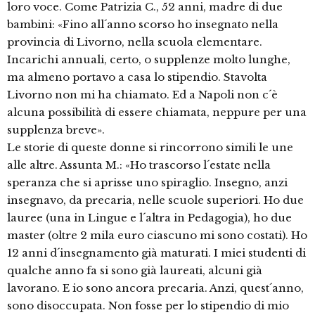
loro voce. Come Patrizia C., 52 anni, madre di due
bambini: «Fino all´anno scorso ho insegnato nella
provincia di Livorno, nella scuola elementare.
Incarichi annuali, certo, o supplenze molto lunghe,
ma almeno portavo a casa lo stipendio. Stavolta
Livorno non mi ha chiamato. Ed a Napoli non c´è
alcuna possibilità di essere chiamata, neppure per una
supplenza breve».
Le storie di queste donne si rincorrono simili le une
alle altre. Assunta M.: «Ho trascorso l´estate nella
speranza che si aprisse uno spiraglio. Insegno, anzi
insegnavo, da precaria, nelle scuole superiori. Ho due
lauree (una in Lingue e l´altra in Pedagogia), ho due
master (oltre 2 mila euro ciascuno mi sono costati). Ho
12 anni d´insegnamento già maturati. I miei studenti di
qualche anno fa si sono già laureati, alcuni già
lavorano. E io sono ancora precaria. Anzi, quest´anno,
sono disoccupata. Non fosse per lo stipendio di mio