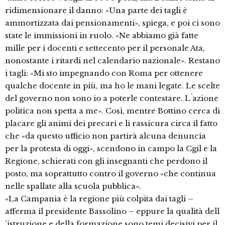
ridimensionare il danno: «Una parte dei tagli è
ammortizzata dai pensionamenti», spiega, e poi ci sono
state le immissioni in ruolo. «Ne abbiamo già fatte
mille per i docenti e settecento per il personale Ata,
nonostante i ritardi nel calendario nazionale». Restano
i tagli: «Mi sto impegnando con Roma per ottenere
qualche docente in più, ma ho le mani legate. Le scelte
del governo non sono io a poterle contestare. L´azione
politica non spetta a me». Così, mentre Bottino cerca di
placare gli animi dei precari e li rassicura circa il fatto
che «da questo ufficio non partirà alcuna denuncia
per la protesta di oggi», scendono in campo la Cgil e la
Regione, schierati con gli insegnanti che perdono il
posto, ma soprattutto contro il governo «che continua
nelle spallate alla scuola pubblica».
«La Campania è la regione più colpita dai tagli –
afferma il presidente Bassolino – eppure la qualità dell
´istruzione e della formazione sono temi decisivi per il