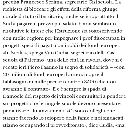
precisa Francesco Scrima, segretario Cisl scuola. La
richiesta di bloccare gli effetti della riforma giunge
corale da tutto il territorio, anche se è soprattutto il
Sud a pagare il prezzo più salato. E non sembrano
risolutive le intese che l’Istruzione sta sottoscrivendo
con molte regioni per impegnare i prof disoccupati in
progetti speciali pagati con i soldi dei fondi europei.
«In Sicilia», spiega Vito Cudia, segretario della Cisl
scuola di Palermo -una delle città in rivolta, dove si è
recato ieri Piero Fassino in segno di solidarietà – «con
20 milioni di fondi europei l’anno si copre il
fabbisogno di mille precari contro i 3500 che non
avranno il contratto». E c’è sempre la spada di
Damocle del rispetto dei vincoli comunitari a pendere
sui progetti che le singole scuole devono presentare
per attivare i finanziamenti. «Ci sono colleghi che
stanno facendo lo sciopero della fame e noi sindacati
stiamo occupando il provveditorato», dice Cudia, «ma