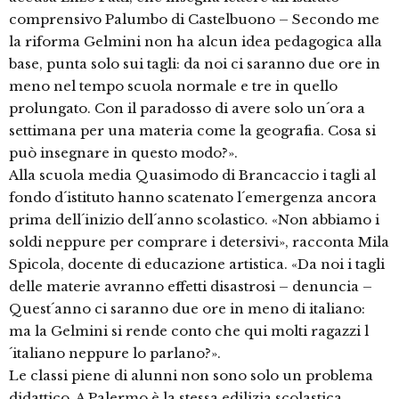
comprensivo Palumbo di Castelbuono – Secondo me
la riforma Gelmini non ha alcun idea pedagogica alla
base, punta solo sui tagli: da noi ci saranno due ore in
meno nel tempo scuola normale e tre in quello
prolungato. Con il paradosso di avere solo un´ora a
settimana per una materia come la geografia. Cosa si
può insegnare in questo modo?».
Alla scuola media Quasimodo di Brancaccio i tagli al
fondo d´istituto hanno scatenato l´emergenza ancora
prima dell´inizio dell´anno scolastico. «Non abbiamo i
soldi neppure per comprare i detersivi», racconta Mila
Spicola, docente di educazione artistica. «Da noi i tagli
delle materie avranno effetti disastrosi – denuncia –
Quest´anno ci saranno due ore in meno di italiano:
ma la Gelmini si rende conto che qui molti ragazzi l
´italiano neppure lo parlano?».
Le classi piene di alunni non sono solo un problema
didattico. A Palermo è la stessa edilizia scolastica