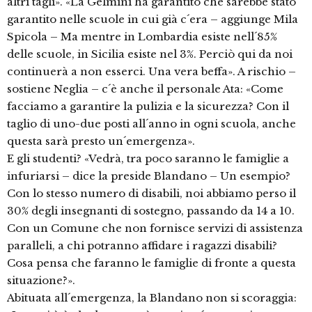
altri tagli». «La Gelmini ha garantito che sarebbe stato
garantito nelle scuole in cui già c´era – aggiunge Mila
Spicola – Ma mentre in Lombardia esiste nell´85%
delle scuole, in Sicilia esiste nel 3%. Perciò qui da noi
continuerà a non esserci. Una vera beffa». A rischio –
sostiene Neglia – c´è anche il personale Ata: «Come
facciamo a garantire la pulizia e la sicurezza? Con il
taglio di uno-due posti all´anno in ogni scuola, anche
questa sarà presto un´emergenza».
E gli studenti? «Vedrà, tra poco saranno le famiglie a
infuriarsi – dice la preside Blandano – Un esempio?
Con lo stesso numero di disabili, noi abbiamo perso il
30% degli insegnanti di sostegno, passando da 14 a 10.
Con un Comune che non fornisce servizi di assistenza
paralleli, a chi potranno affidare i ragazzi disabili?
Cosa pensa che faranno le famiglie di fronte a questa
situazione?».
Abituata all´emergenza, la Blandano non si scoraggia: