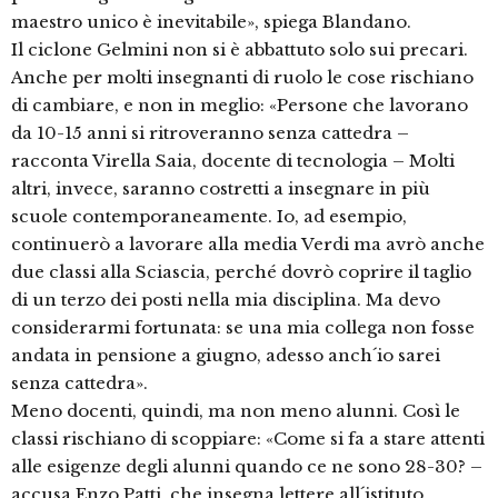
maestro unico è inevitabile», spiega Blandano.
Il ciclone Gelmini non si è abbattuto solo sui precari.
Anche per molti insegnanti di ruolo le cose rischiano
di cambiare, e non in meglio: «Persone che lavorano
da 10-15 anni si ritroveranno senza cattedra –
racconta Virella Saia, docente di tecnologia – Molti
altri, invece, saranno costretti a insegnare in più
scuole contemporaneamente. Io, ad esempio,
continuerò a lavorare alla media Verdi ma avrò anche
due classi alla Sciascia, perché dovrò coprire il taglio
di un terzo dei posti nella mia disciplina. Ma devo
considerarmi fortunata: se una mia collega non fosse
andata in pensione a giugno, adesso anch´io sarei
senza cattedra».
Meno docenti, quindi, ma non meno alunni. Così le
classi rischiano di scoppiare: «Come si fa a stare attenti
alle esigenze degli alunni quando ce ne sono 28-30? –
accusa Enzo Patti, che insegna lettere all´istituto