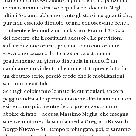
mancheranno: «Anzitutto la precarietà del personale
tecnico-amministrativo e quella dei docenti. Negli
ultimi 5-6 anni abbiamo avuto gli stessi insegnanti che,
pur non essendo di ruolo, ormai conoscevano bene l
´ambiente e le condizioni di lavoro. Erano il 30-35%
dei docenti: chi li sostituirà adesso?». Le previsioni
sulla riduzione oraria, poi, non sono confortanti:
«Dovremo passare da 36 a 29 ore a settimana,
praticamente un giorno di scuola in meno. È un
cambiamento violento che non è stato preceduto da
un dibattito serio, perciò credo che le mobilitazioni
saranno inevitabili».
Se i tagli colpiranno le materie curriculari, ancora
peggio andrà alle sperimentazioni: «Praticamente non
esisteranno più, mentre le co-presenze saranno
abolite di fatto – accusa Massimo Neglia, che insegna
scienze motorie alla scuola media Gregorio Russo di
Borgo Nuovo – Sul tempo prolungato, poi, ci saranno