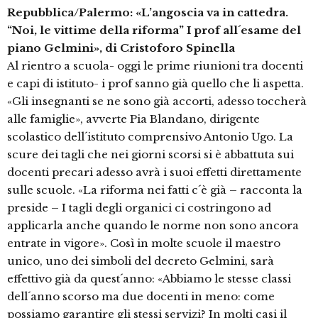
Repubblica/Palermo: «L’angoscia va in cattedra.
“Noi, le vittime della riforma” I prof all´esame del
piano Gelmini», di Cristoforo Spinella
Al rientro a scuola- oggi le prime riunioni tra docenti
e capi di istituto- i prof sanno già quello che li aspetta.
«Gli insegnanti se ne sono già accorti, adesso toccherà
alle famiglie», avverte Pia Blandano, dirigente
scolastico dell´istituto comprensivo Antonio Ugo. La
scure dei tagli che nei giorni scorsi si è abbattuta sui
docenti precari adesso avrà i suoi effetti direttamente
sulle scuole. «La riforma nei fatti c´è già – racconta la
preside – I tagli degli organici ci costringono ad
applicarla anche quando le norme non sono ancora
entrate in vigore». Così in molte scuole il maestro
unico, uno dei simboli del decreto Gelmini, sarà
effettivo già da quest´anno: «Abbiamo le stesse classi
dell´anno scorso ma due docenti in meno: come
possiamo garantire gli stessi servizi? In molti casi il