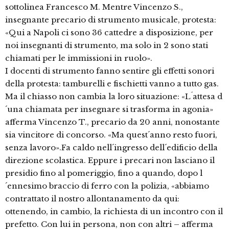
sottolinea Francesco M. Mentre Vincenzo S.,
insegnante precario di strumento musicale, protesta:
«Qui a Napoli ci sono 36 cattedre a disposizione, per
noi insegnanti di strumento, ma solo in 2 sono stati
chiamati per le immissioni in ruolo».
I docenti di strumento fanno sentire gli effetti sonori
della protesta: tamburelli e fischietti vanno a tutto gas.
Ma il chiasso non cambia la loro situazione: «L´attesa d
´una chiamata per insegnare si trasforma in agonia»
afferma Vincenzo T., precario da 20 anni, nonostante
sia vincitore di concorso. «Ma quest´anno resto fuori,
senza lavoro».Fa caldo nell´ingresso dell´edificio della
direzione scolastica. Eppure i precari non lasciano il
presidio fino al pomeriggio, fino a quando, dopo l
´ennesimo braccio di ferro con la polizia, «abbiamo
contrattato il nostro allontanamento da qui:
ottenendo, in cambio, la richiesta di un incontro con il
prefetto. Con lui in persona, non con altri – afferma