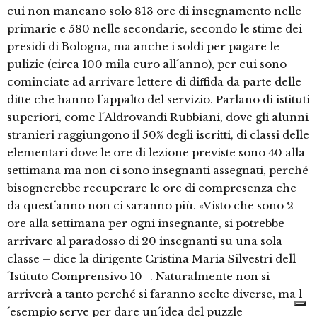
cui non mancano solo 813 ore di insegnamento nelle
primarie e 580 nelle secondarie, secondo le stime dei
presidi di Bologna, ma anche i soldi per pagare le
pulizie (circa 100 mila euro all´anno), per cui sono
cominciate ad arrivare lettere di diffida da parte delle
ditte che hanno l´appalto del servizio. Parlano di istituti
superiori, come l´Aldrovandi Rubbiani, dove gli alunni
stranieri raggiungono il 50% degli iscritti, di classi delle
elementari dove le ore di lezione previste sono 40 alla
settimana ma non ci sono insegnanti assegnati, perché
bisognerebbe recuperare le ore di compresenza che
da quest´anno non ci saranno più. «Visto che sono 2
ore alla settimana per ogni insegnante, si potrebbe
arrivare al paradosso di 20 insegnanti su una sola
classe – dice la dirigente Cristina Maria Silvestri dell
´Istituto Comprensivo 10 -. Naturalmente non si
arriverà a tanto perché si faranno scelte diverse, ma l
´esempio serve per dare un´idea del puzzle