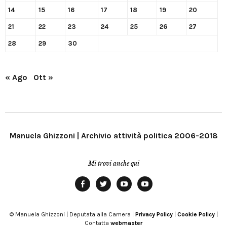
14
15
16
17
18
19
20
21
22
23
24
25
26
27
28
29
30
« Ago
Ott »
Manuela Ghizzoni | Archivio attività politica 2006-2018
Mi trovi anche qui
Facebook
Twitter
YouTube
YouTube
Manu
PD
Modena
© Manuela Ghizzoni | Deputata alla Camera |
Privacy Policy
|
Cookie Policy
|
Contatta
webmaster