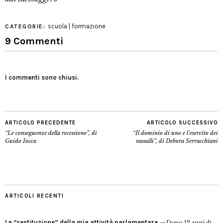
scuola | formazione
CATEGORIE:
9 Commenti
I commenti sono chiusi.
ARTICOLO PRECEDENTE
ARTICOLO SUCCESSIVO
“Le conseguenze della recessione”, di
“Il dominio di uno e l’esercito dei
Guido Iocca
vassalli”, di Debora Serracchiani
ARTICOLI RECENTI
La “restituzione” della mia attività parlamentare
Dopo 12 anni di