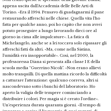
appena uscita dall’Accademia delle Belle Arti di
Torino. «Era il 1994. Pensavo di guadagnarmi il pane
restaurando affreschi nelle chiese. Quella vita l’ho
fatta per qualche anno, poi ho capito che non avrei
potuto proseguire a lungo lavorando dieci ore al
giorno in cima alle impalcature». La fatica di
Michelangelo, anche se a lei toccava solo ripassare gli
affreschi fatti da altri. «Ma, come nella Sistina,
l’umidità era insopportabile». Così, nel 2000, la
professoressa Diana si presenta alla classe I E della
scuola media “Guerrino Nicoli”. «Non erano allievi
molto tranquilli. Di quella mattina ricordo la difficoltà
a catturare l’attenzione: qualcuno correva, altri si
nascondevano sotto i banchi del laboratorio. Ho
aperto la valigia delle tempere cominciando a
distribuire i colori. Per magia si è creato l’ordine».
Un’esperienza durata quaranta giorni. «Il tempo di