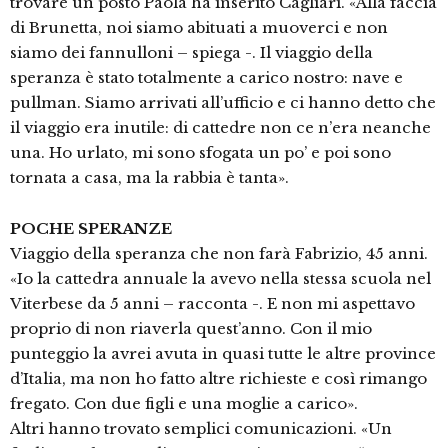
trovare un posto Paola ha inserito Cagliari. «Alla faccia
di Brunetta, noi siamo abituati a muoverci e non
siamo dei fannulloni – spiega -. Il viaggio della
speranza è stato totalmente a carico nostro: nave e
pullman. Siamo arrivati all’ufficio e ci hanno detto che
il viaggio era inutile: di cattedre non ce n’era neanche
una. Ho urlato, mi sono sfogata un po’ e poi sono
tornata a casa, ma la rabbia è tanta».
POCHE SPERANZE
Viaggio della speranza che non farà Fabrizio, 45 anni.
«Io la cattedra annuale la avevo nella stessa scuola nel
Viterbese da 5 anni – racconta -. E non mi aspettavo
proprio di non riaverla quest’anno. Con il mio
punteggio la avrei avuta in quasi tutte le altre province
d’Italia, ma non ho fatto altre richieste e così rimango
fregato. Con due figli e una moglie a carico».
Altri hanno trovato semplici comunicazioni. «Un