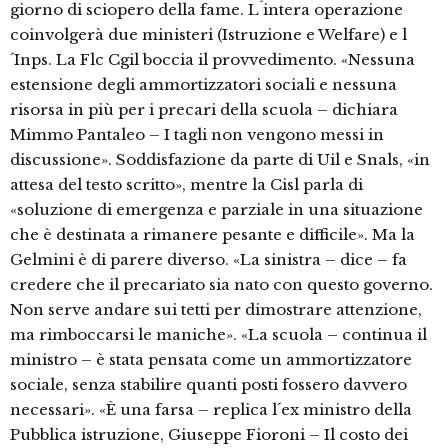
giorno di sciopero della fame. L´intera operazione
coinvolgerà due ministeri (Istruzione e Welfare) e l
´Inps. La Flc Cgil boccia il provvedimento. «Nessuna
estensione degli ammortizzatori sociali e nessuna
risorsa in più per i precari della scuola – dichiara
Mimmo Pantaleo – I tagli non vengono messi in
discussione». Soddisfazione da parte di Uil e Snals, «in
attesa del testo scritto», mentre la Cisl parla di
«soluzione di emergenza e parziale in una situazione
che è destinata a rimanere pesante e difficile». Ma la
Gelmini è di parere diverso. «La sinistra – dice – fa
credere che il precariato sia nato con questo governo.
Non serve andare sui tetti per dimostrare attenzione,
ma rimboccarsi le maniche». «La scuola – continua il
ministro – è stata pensata come un ammortizzatore
sociale, senza stabilire quanti posti fossero davvero
necessari». «È una farsa – replica l´ex ministro della
Pubblica istruzione, Giuseppe Fioroni – Il costo dei