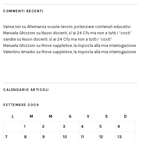
COMMENTI RECENTI
Vanna Iori
su
Alternanza scuola-lavoro, potenziare contenuti educativi
Manuela Ghizzoni
su
Nuovi docenti, sì ai 24 Cfu ma non a tutti i “costi”
sandra
su
Nuovi docenti, sì ai 24 Cfu ma non a tutti i “costi”
Manuela Ghizzoni
su
Prove suppletive, la risposta alla mia interrogazione
Valentino Amadio
su
Prove suppletive, la risposta alla mia interrogazione
CALENDARIO ARTICOLI
SETTEMBRE 2009
L
M
M
G
V
S
D
1
2
3
4
5
6
7
8
9
10
11
12
13