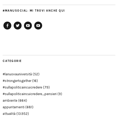
#MANUSOCIAL: MI TROVI ANCHE QUI
Facebook
Twitter
YouTube
YouTube
Manu
PD
Modena
CATEGORIE
#lanuovauniversità
(52)
#strongertogether
(16)
#sullapoliticaincuicredere
(79)
#sullapoliticaincuicredere_pensieri
(9)
ambiente
(664)
appuntamenti
(681)
attualità
(13.952)