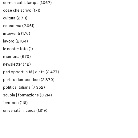
comunicati stampa
(1.062)
cose che scrivo
(171)
cultura
(2.711)
economia
(2.061)
interventi
(176)
lavoro
(2.184)
le nostre foto
(1)
memoria
(670)
newsletter
(42)
pari opportunità | diritti
(2.477)
partito democratico
(2.870)
politica italiana
(7.352)
scuola | formazione
(3.214)
territorio
(116)
università | ricerca
(1.919)