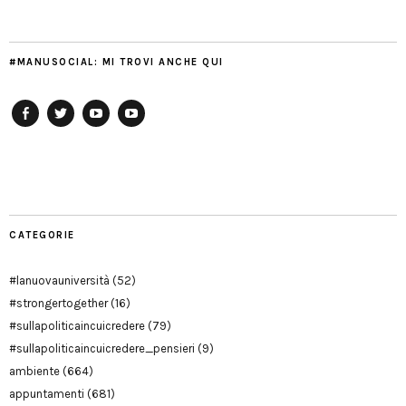
#MANUSOCIAL: MI TROVI ANCHE QUI
Facebook
Twitter
YouTube
YouTube
Manu
PD
Modena
CATEGORIE
#lanuovauniversità
(52)
#strongertogether
(16)
#sullapoliticaincuicredere
(79)
#sullapoliticaincuicredere_pensieri
(9)
ambiente
(664)
appuntamenti
(681)