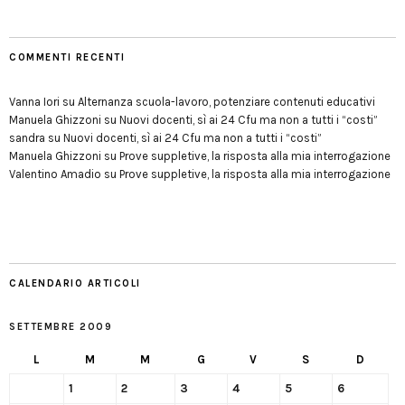
COMMENTI RECENTI
Vanna Iori
su
Alternanza scuola-lavoro, potenziare contenuti educativi
Manuela Ghizzoni
su
Nuovi docenti, sì ai 24 Cfu ma non a tutti i “costi”
sandra
su
Nuovi docenti, sì ai 24 Cfu ma non a tutti i “costi”
Manuela Ghizzoni
su
Prove suppletive, la risposta alla mia interrogazione
Valentino Amadio
su
Prove suppletive, la risposta alla mia interrogazione
CALENDARIO ARTICOLI
SETTEMBRE 2009
L
M
M
G
V
S
D
1
2
3
4
5
6