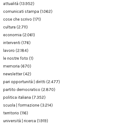
attualità
(13.952)
comunicati stampa
(1.062)
cose che scrivo
(171)
cultura
(2.711)
economia
(2.061)
interventi
(176)
lavoro
(2.184)
le nostre foto
(1)
memoria
(670)
newsletter
(42)
pari opportunità | diritti
(2.477)
partito democratico
(2.870)
politica italiana
(7.352)
scuola | formazione
(3.214)
territorio
(116)
università | ricerca
(1.919)