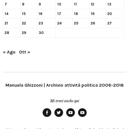
7
8
9
10
11
12
13
14
15
16
17
18
19
20
21
22
23
24
25
26
27
28
29
30
« Ago
Ott »
Manuela Ghizzoni | Archivio attività politica 2006-2018
Mi trovi anche qui
Facebook
Twitter
YouTube
YouTube
Manu
PD
Modena