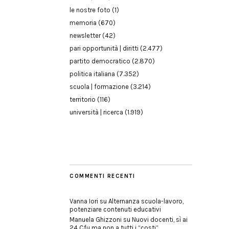
le nostre foto
(1)
memoria
(670)
newsletter
(42)
pari opportunità | diritti
(2.477)
partito democratico
(2.870)
politica italiana
(7.352)
scuola | formazione
(3.214)
territorio
(116)
università | ricerca
(1.919)
COMMENTI RECENTI
Vanna Iori
su
Alternanza scuola-lavoro,
potenziare contenuti educativi
Manuela Ghizzoni
su
Nuovi docenti, sì ai
24 Cfu ma non a tutti i “costi”