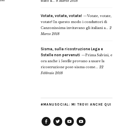
lini
stato il...
8 Marzo 2018
Votate, votate, votate!
Votate, votate,
votate! In questo modo i conduttori di
Canzonissima invitavano gli italiani a...
2
Marzo 2018
Sisma, sulla ricostruzione Lega e
5stelle non pervenuti
Prima Salvini, e
ora anche i 5stelle provano a usare la
ricostruzione post-sisma come...
22
Febbraio 2018
#MANUSOCIAL: MI TROVI ANCHE QUI
Facebook
Twitter
YouTube
YouTube
Manu
PD