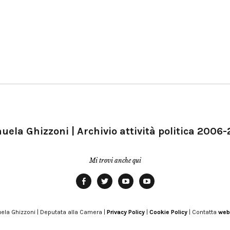
ela Ghizzoni | Archivio attività politica 2006
Mi trovi anche qui
Facebook
Twitter
YouTube
YouTube
Manu
PD
Modena
ela Ghizzoni | Deputata alla Camera |
Privacy Policy
|
Cookie Policy
| Contatta
web