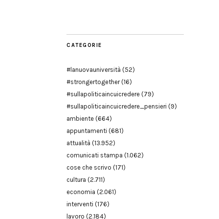
Modena
CATEGORIE
#lanuovauniversità
(52)
#strongertogether
(16)
#sullapoliticaincuicredere
(79)
#sullapoliticaincuicredere_pensieri
(9)
ambiente
(664)
appuntamenti
(681)
attualità
(13.952)
comunicati stampa
(1.062)
cose che scrivo
(171)
cultura
(2.711)
economia
(2.061)
interventi
(176)
lavoro
(2.184)