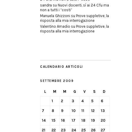
sandra
su
Nuovi docenti, sì ai 24 Cfu ma
non a tutti i “costi”
Manuela Ghizzoni
su
Prove suppletive, la
risposta alla mia interrogazione
Valentino Amadio
su
Prove suppletive, la
risposta alla mia interrogazione
CALENDARIO ARTICOLI
SETTEMBRE 2009
L
M
M
G
V
S
D
1
2
3
4
5
6
7
8
9
10
11
12
13
14
15
16
17
18
19
20
21
22
23
24
25
26
27