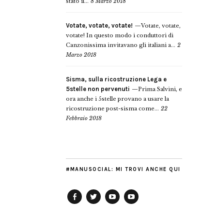
stato il...
8 Marzo 2018
Votate, votate, votate!
Votate, votate,
votate! In questo modo i conduttori di
Canzonissima invitavano gli italiani a...
2
Marzo 2018
Sisma, sulla ricostruzione Lega e
5stelle non pervenuti
Prima Salvini, e
ora anche i 5stelle provano a usare la
ricostruzione post-sisma come...
22
Febbraio 2018
#MANUSOCIAL: MI TROVI ANCHE QUI
Facebook
Twitter
YouTube
YouTube
Manu
PD