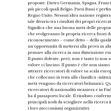
proposte. Dietro Germania, Spagna, Francia
più piccoli quali Belgio, Paesi Bassi e perfin
Regno Unito. Nessun’altra nazione registra 
tale divario tra i risultati dei propri ricerca
Significa che una buona metà delle propost
che svolgeranno la propria ricerca fuori dall
riconoscimento – come detto – della qualit
un’opportunità di mettersi alla prova in altr
pensare alla ricerca in una dimensione eu
Il punto dolente, però, non è tanto (o non so
valore ci lascino. Il punto è che non siamo i
attrarre ricercatori di valore su scala euro
che collocano in testa alla classifica «istit
metà vengono da ricercatori britannici. Que
ricercatori di nazionalità straniera e in F
ha il passaporto locale. Il risultato confe
principali nodi da sciogliere nella ricerca i
i loro meccanismi organizzativi.