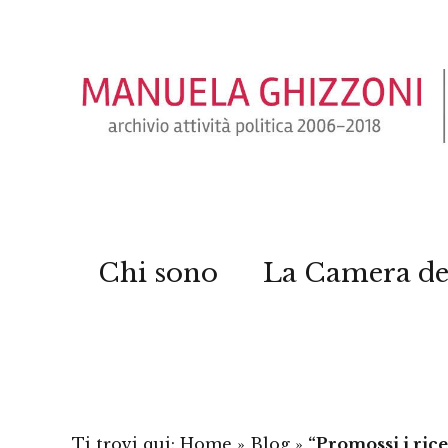
Chi sono
La Camera de
Ti trovi qui:
Home
»
Blog
»
“Promossi i rice