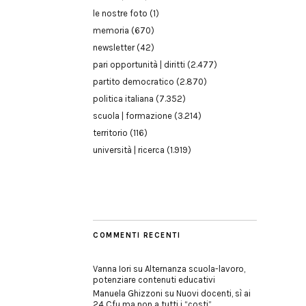
le nostre foto
(1)
memoria
(670)
newsletter
(42)
pari opportunità | diritti
(2.477)
partito democratico
(2.870)
politica italiana
(7.352)
scuola | formazione
(3.214)
territorio
(116)
università | ricerca
(1.919)
COMMENTI RECENTI
Vanna Iori
su
Alternanza scuola-lavoro,
potenziare contenuti educativi
Manuela Ghizzoni
su
Nuovi docenti, sì ai
24 Cfu ma non a tutti i “costi”