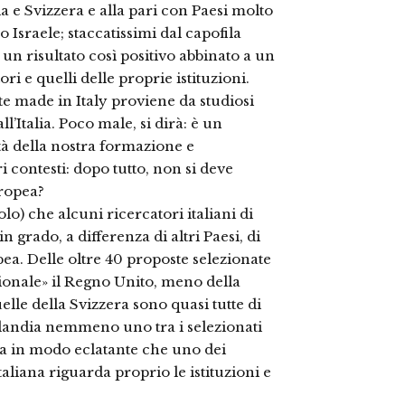
 e Svizzera e alla pari con Paesi molto
o Israele; staccatissimi dal capofila
un risultato così positivo abbinato a un
tori e quelli delle proprie istituzioni.
e made in Italy proviene da studiosi
’Italia. Poco male, si dirà: è un
à della nostra formazione e
i contesti: dopo tutto, non si deve
ropea?
lo) che alcuni ricercatori italiani di
n grado, a differenza di altri Paesi, di
pea. Delle oltre 40 proposte selezionate
uzionale» il Regno Unito, meno della
lle della Svizzera sono quasi tutte di
inlandia nemmeno uno tra i selezionati
rma in modo eclatante che uno dei
taliana riguarda proprio le istituzioni e