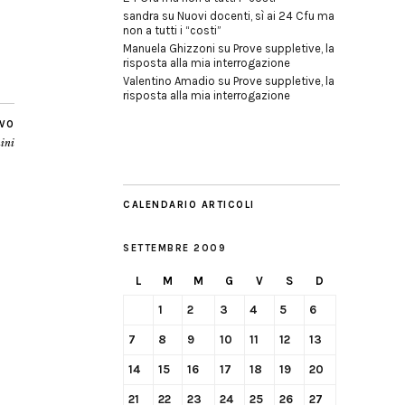
sandra
su
Nuovi docenti, sì ai 24 Cfu ma
non a tutti i “costi”
Manuela Ghizzoni
su
Prove suppletive, la
risposta alla mia interrogazione
Valentino Amadio
su
Prove suppletive, la
risposta alla mia interrogazione
IVO
nini
CALENDARIO ARTICOLI
SETTEMBRE 2009
L
M
M
G
V
S
D
1
2
3
4
5
6
7
8
9
10
11
12
13
14
15
16
17
18
19
20
21
22
23
24
25
26
27