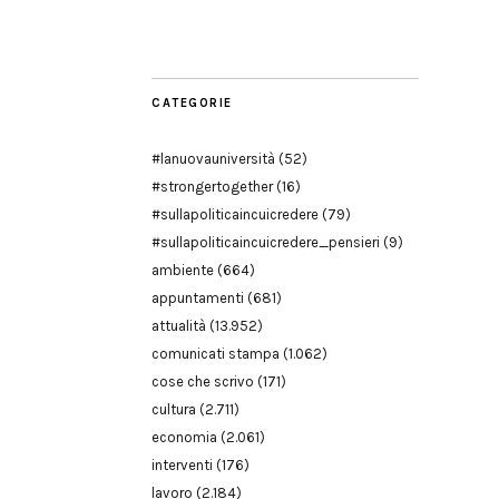
Modena
CATEGORIE
#lanuovauniversità
(52)
#strongertogether
(16)
#sullapoliticaincuicredere
(79)
#sullapoliticaincuicredere_pensieri
(9)
ambiente
(664)
appuntamenti
(681)
attualità
(13.952)
comunicati stampa
(1.062)
cose che scrivo
(171)
cultura
(2.711)
economia
(2.061)
interventi
(176)
lavoro
(2.184)