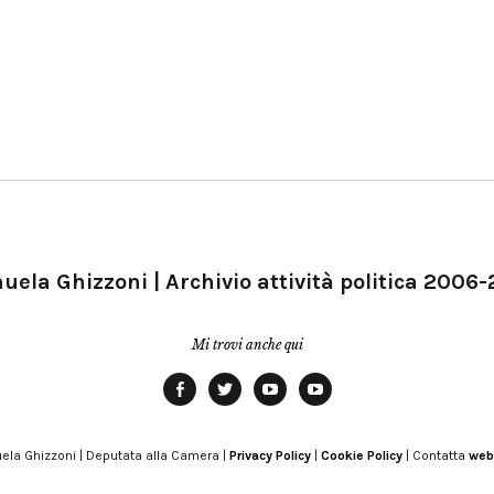
ela Ghizzoni | Archivio attività politica 2006
Mi trovi anche qui
Facebook
Twitter
YouTube
YouTube
Manu
PD
Modena
ela Ghizzoni | Deputata alla Camera |
Privacy Policy
|
Cookie Policy
| Contatta
web