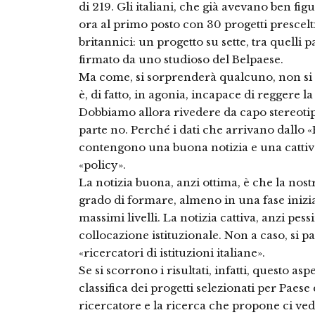
di 219. Gli italiani, che già avevano ben fig
ora al primo posto con 30 progetti prescelti
britannici: un progetto su sette, tra quelli pa
firmato da uno studioso del Belpaese.
Ma come, si sorprenderà qualcuno, non si 
è, di fatto, in agonia, incapace di reggere 
Dobbiamo allora rivedere da capo stereotipi
parte no. Perché i dati che arrivano dall
contengono una buona notizia e una cattiva,
«policy».
La notizia buona, anzi ottima, è che la nostr
grado di formare, almeno in una fase inizia
massimi livelli. La notizia cattiva, anzi pess
collocazione istituzionale. Non a caso, si par
«ricercatori di istituzioni italiane».
Se si scorrono i risultati, infatti, questo
classifica dei progetti selezionati per Paese 
ricercatore e la ricerca che propone ci vede