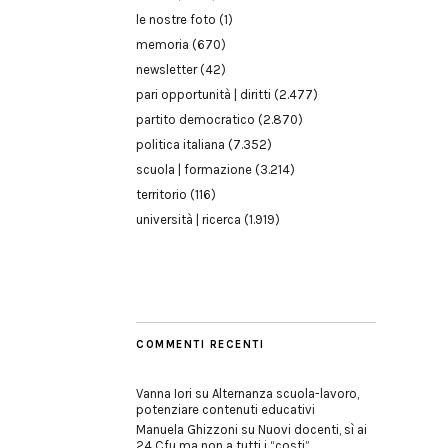
le nostre foto
(1)
memoria
(670)
newsletter
(42)
pari opportunità | diritti
(2.477)
partito democratico
(2.870)
politica italiana
(7.352)
scuola | formazione
(3.214)
territorio
(116)
università | ricerca
(1.919)
COMMENTI RECENTI
Vanna Iori
su
Alternanza scuola-lavoro,
potenziare contenuti educativi
Manuela Ghizzoni
su
Nuovi docenti, sì ai
24 Cfu ma non a tutti i “costi”