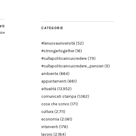
Modena
IVO
CATEGORIE
ico
#lanuovauniversità
(52)
#strongertogether
(16)
#sullapoliticaincuicredere
(79)
#sullapoliticaincuicredere_pensieri
(9)
ambiente
(664)
appuntamenti
(681)
attualità
(13.952)
comunicati stampa
(1.062)
cose che scrivo
(171)
cultura
(2.711)
economia
(2.061)
interventi
(176)
lavoro
(2.184)