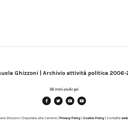
ela Ghizzoni | Archivio attività politica 2006
Mi trovi anche qui
Facebook
Twitter
YouTube
YouTube
Manu
PD
Modena
ela Ghizzoni | Deputata alla Camera |
Privacy Policy
|
Cookie Policy
| Contatta
web