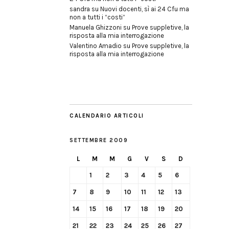
sandra
su
Nuovi docenti, sì ai 24 Cfu ma
non a tutti i “costi”
Manuela Ghizzoni
su
Prove suppletive, la
risposta alla mia interrogazione
Valentino Amadio
su
Prove suppletive, la
risposta alla mia interrogazione
CALENDARIO ARTICOLI
SETTEMBRE 2009
L
M
M
G
V
S
D
1
2
3
4
5
6
7
8
9
10
11
12
13
14
15
16
17
18
19
20
21
22
23
24
25
26
27