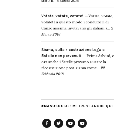
stato il...
8 Marzo 2018
Votate, votate, votate!
Votate, votate,
votate! In questo modo i conduttori di
Canzonissima invitavano gli italiani a...
2
Marzo 2018
Sisma, sulla ricostruzione Lega e
5stelle non pervenuti
Prima Salvini, e
ora anche i 5stelle provano a usare la
ricostruzione post-sisma come...
22
Febbraio 2018
#MANUSOCIAL: MI TROVI ANCHE QUI
Facebook
Twitter
YouTube
YouTube
Manu
PD