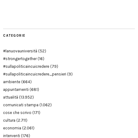
Facebook
Twitter
YouTube
YouTube
Manu
PD
Modena
CATEGORIE
#lanuovauniversità
(52)
#strongertogether
(16)
#sullapoliticaincuicredere
(79)
#sullapoliticaincuicredere_pensieri
(9)
ambiente
(664)
appuntamenti
(681)
attualità
(13.952)
comunicati stampa
(1.062)
cose che scrivo
(171)
cultura
(2.711)
economia
(2.061)
interventi
(176)