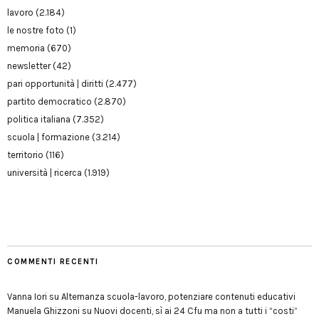
lavoro
(2.184)
le nostre foto
(1)
memoria
(670)
newsletter
(42)
pari opportunità | diritti
(2.477)
partito democratico
(2.870)
politica italiana
(7.352)
scuola | formazione
(3.214)
territorio
(116)
università | ricerca
(1.919)
COMMENTI RECENTI
Vanna Iori
su
Alternanza scuola-lavoro, potenziare contenuti educativi
Manuela Ghizzoni
su
Nuovi docenti, sì ai 24 Cfu ma non a tutti i “costi”