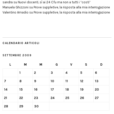
sandra
su
Nuovi docenti, sì ai 24 Cfu ma non a tutti i “costi”
Manuela Ghizzoni
su
Prove suppletive, la risposta alla mia interrogazione
Valentino Amadio
su
Prove suppletive, la risposta alla mia interrogazione
CALENDARIO ARTICOLI
SETTEMBRE 2009
L
M
M
G
V
S
D
1
2
3
4
5
6
7
8
9
10
11
12
13
14
15
16
17
18
19
20
21
22
23
24
25
26
27
28
29
30