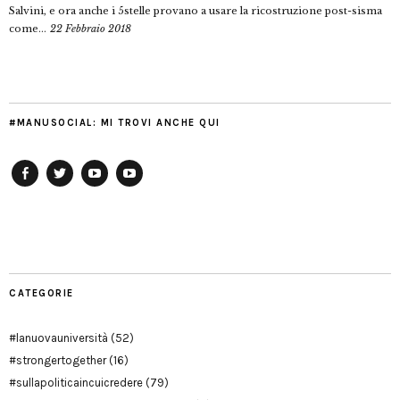
Salvini, e ora anche i 5stelle provano a usare la ricostruzione post-sisma
come...
22 Febbraio 2018
#MANUSOCIAL: MI TROVI ANCHE QUI
Facebook
Twitter
YouTube
YouTube
Manu
PD
Modena
CATEGORIE
#lanuovauniversità
(52)
#strongertogether
(16)
#sullapoliticaincuicredere
(79)