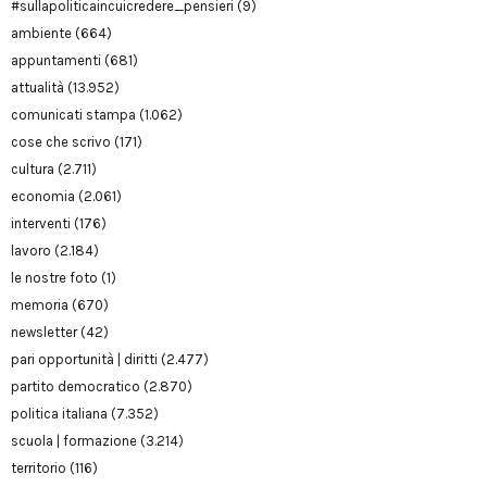
#sullapoliticaincuicredere_pensieri
(9)
ambiente
(664)
appuntamenti
(681)
attualità
(13.952)
comunicati stampa
(1.062)
cose che scrivo
(171)
cultura
(2.711)
economia
(2.061)
interventi
(176)
lavoro
(2.184)
le nostre foto
(1)
memoria
(670)
newsletter
(42)
pari opportunità | diritti
(2.477)
partito democratico
(2.870)
politica italiana
(7.352)
scuola | formazione
(3.214)
territorio
(116)