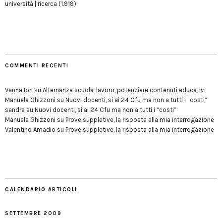
università | ricerca
(1.919)
COMMENTI RECENTI
Vanna Iori
su
Alternanza scuola-lavoro, potenziare contenuti educativi
Manuela Ghizzoni
su
Nuovi docenti, sì ai 24 Cfu ma non a tutti i “costi”
sandra
su
Nuovi docenti, sì ai 24 Cfu ma non a tutti i “costi”
Manuela Ghizzoni
su
Prove suppletive, la risposta alla mia interrogazione
Valentino Amadio
su
Prove suppletive, la risposta alla mia interrogazione
CALENDARIO ARTICOLI
SETTEMBRE 2009