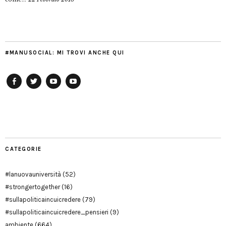
#MANUSOCIAL: MI TROVI ANCHE QUI
Facebook
Twitter
YouTube
YouTube
Manu
PD
Modena
CATEGORIE
#lanuovauniversità
(52)
#strongertogether
(16)
#sullapoliticaincuicredere
(79)
#sullapoliticaincuicredere_pensieri
(9)
ambiente
(664)