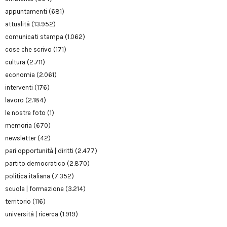
appuntamenti
(681)
attualità
(13.952)
comunicati stampa
(1.062)
cose che scrivo
(171)
cultura
(2.711)
economia
(2.061)
interventi
(176)
lavoro
(2.184)
le nostre foto
(1)
memoria
(670)
newsletter
(42)
pari opportunità | diritti
(2.477)
partito democratico
(2.870)
politica italiana
(7.352)
scuola | formazione
(3.214)
territorio
(116)
università | ricerca
(1.919)