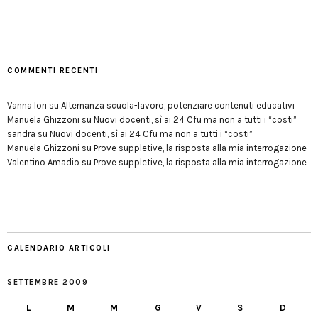
COMMENTI RECENTI
Vanna Iori
su
Alternanza scuola-lavoro, potenziare contenuti educativi
Manuela Ghizzoni
su
Nuovi docenti, sì ai 24 Cfu ma non a tutti i “costi”
sandra
su
Nuovi docenti, sì ai 24 Cfu ma non a tutti i “costi”
Manuela Ghizzoni
su
Prove suppletive, la risposta alla mia interrogazione
Valentino Amadio
su
Prove suppletive, la risposta alla mia interrogazione
CALENDARIO ARTICOLI
SETTEMBRE 2009
L
M
M
G
V
S
D