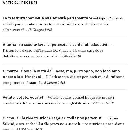
ARTICOLI RECENTI
La “restituzione” della mia attività parlamentare
Dopo 12 anni di
attività parlamentare, sono tornata al mio lavoro di ricercatrice
all’università...
18 Giugno 2018
Alternanza scuola-lavoro, potenziare contenuti educativi
Partendo dal caso dell’Istituto Da Vinci, il dibattito sul valore
dell’alternanza scuola-lavoro si è...
5 Aprile 2018
8 marzo, siamo la metà del Paese, ma, purtroppo, non facciamo
ancora la differenza!
Il Parlamento che sta per lasciare, e di cui sono
componente, è stato il...
8 Marzo 2018
Votate, votate, votate!
Votate, votate, votate! In questo modo i
conduttori di Canzonissima invitavano gli italiani a...
2 Marzo 2018
Sisma, sulla ricostruzione Lega e 5stelle non pervenuti
Prima
Salvini, e ora anche i 5stelle provano a usare la ricostruzione post-sisma
come...
22 Febbraio 2018