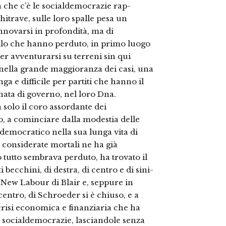
 che c’è le socialdemocrazie rap­
trave, sulle loro spal­le pesa un
nnovarsi in profondità, ma di
ello che hanno perduto, in primo luogo
per avventurarsi su terre­ni sin qui
, nella grande maggioranza dei casi, una
ga e difficile per partiti che hanno il
ata di gover­no, nel loro Dna.
 solo il coro assordan­te dei
o, a cominciare dal­la modestia delle
o demo­cratico nella sua lunga vita di
si considerate mortali ne ha già
 tutto sembrava per­duto, ha trovato il
 bec­chini, di destra, di centro e di sini­
al New Labour di Blair e, seppure in
entro, di Schroeder si è chiuso, e a
crisi economica e finanziaria che ha
le socialdemocrazie, lasciandole senza