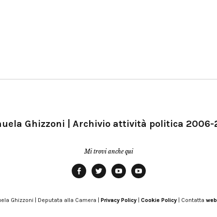
ela Ghizzoni | Archivio attività politica 2006
Mi trovi anche qui
Facebook
Twitter
YouTube
YouTube
Manu
PD
Modena
ela Ghizzoni | Deputata alla Camera |
Privacy Policy
|
Cookie Policy
| Contatta
web