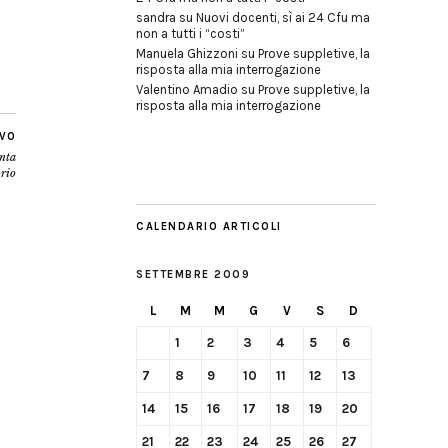
sandra
su
Nuovi docenti, sì ai 24 Cfu ma
non a tutti i “costi”
Manuela Ghizzoni
su
Prove suppletive, la
risposta alla mia interrogazione
Valentino Amadio
su
Prove suppletive, la
risposta alla mia interrogazione
IVO
enta
rio
CALENDARIO ARTICOLI
SETTEMBRE 2009
L
M
M
G
V
S
D
1
2
3
4
5
6
7
8
9
10
11
12
13
14
15
16
17
18
19
20
21
22
23
24
25
26
27