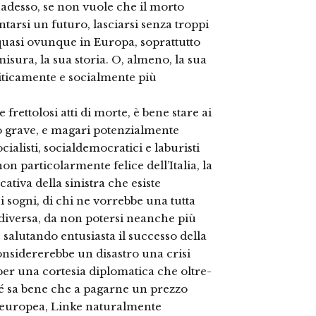
a adesso, se non vuole che il morto
ntarsi un futuro, lasciarsi senza troppi
, quasi ovunque in Europa, soprattutto
isura, la sua storia. O, almeno, la sua
liticamente e socialmente più
 frettolosi atti di morte, è bene stare ai
anto grave, e magari potenzialmente
socialisti, socialdemocrati­ci e laburisti
n partico­larmente felice dell’Italia, la
cativa della sinistra che esiste
i sogni, di chi ne vorreb­be una tutta
 diversa, da non potersi neanche più
 salutando entusiasta il succes­so della
onsidererebbe un disastro una crisi
n per una cortesia diplomatica che oltre­
hé sa bene che a pagarne un prezzo
ed europea, Linke naturalmente