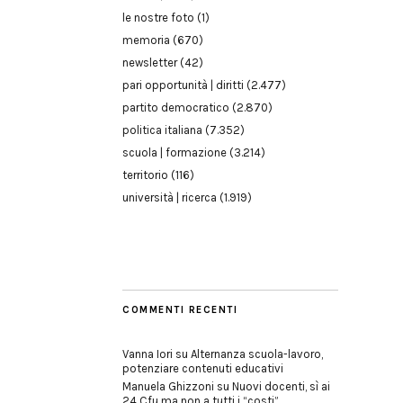
le nostre foto
(1)
memoria
(670)
newsletter
(42)
pari opportunità | diritti
(2.477)
partito democratico
(2.870)
politica italiana
(7.352)
scuola | formazione
(3.214)
territorio
(116)
università | ricerca
(1.919)
COMMENTI RECENTI
Vanna Iori
su
Alternanza scuola-lavoro,
potenziare contenuti educativi
Manuela Ghizzoni
su
Nuovi docenti, sì ai
24 Cfu ma non a tutti i “costi”