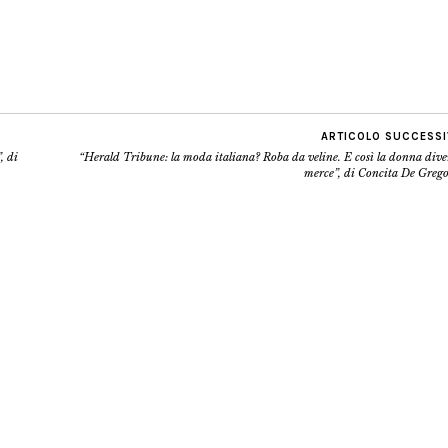
ARTICOLO SUCCESS
, di
“Herald Tribune: la moda italiana? Roba da veline. E così la donna div
merce”, di Concita De Grego