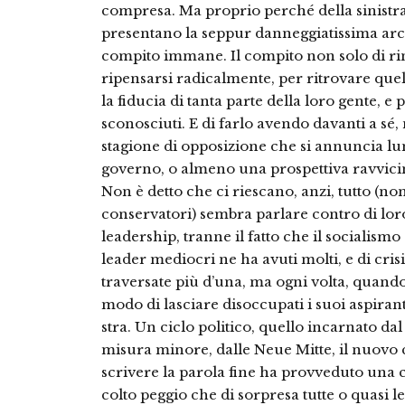
compresa. Ma proprio perché della sinistra
presentano la seppur danneggia­tissima archi
compito immane. Il compito non solo di ri
ripensarsi radi­calmente, per ritrovare qu
la fiducia di tanta parte della loro gente, e 
sconosciuti. E di farlo avendo davanti a sé
stagio­ne di opposizione che si annuncia lun
governo, o almeno una prospettiva ravvicin
Non è detto che ci riescano, an­zi, tutto (non
conservatori) sembra parla­re contro di lor
leadership, tran­ne il fatto che il socialism
lea­der mediocri ne ha avuti molti, e di cri
traversate più d’una, ma ogni volta, quando
modo di lascia­re disoccupati i suoi aspiranti
stra. Un ciclo politico, quello in­carnato d
misura minore, dalle Neue Mitte, il nuovo c
scrivere la parola fine ha provveduto una 
colto peggio che di sorpresa tutte o quasi 