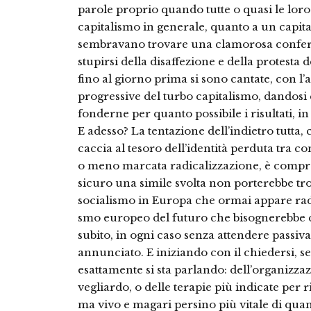
parole proprio quando tutte o quasi le loro
capi­talismo in generale, quanto a un capit
sembravano trovare una clamorosa conferm
stupirsi del­la disaffezione e della protesta 
fino al giorno prima si sono canta­te, con l’a
progressive del turbo capitalismo, dandosi
fonderne per quanto possibile i ri­sultati, in
E adesso? La tentazione dell’in­dietro tutta
caccia al tesoro del­l’identità perduta tra 
o me­no marcata radicalizzazione, è compren
sicuro una simile svolta non porterebbe tro
socialismo in Eu­ropa che ormai appare radi
smo europeo del futuro che biso­gnerebbe 
subito, in ogni ca­so senza attendere passiv
annunciato. E iniziando con il chiedersi, se
esattamente si sta parlando: del­l’organizza
vegliardo, o delle tera­pie più indicate per 
ma vivo e magari persino più vitale di quan