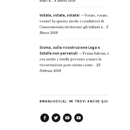
stato il...
8 Marzo 2018
Votate, votate, votate!
Votate, votate,
votate! In questo modo i conduttori di
Canzonissima invitavano gli italiani a...
2
Marzo 2018
Sisma, sulla ricostruzione Lega e
5stelle non pervenuti
Prima Salvini, e
ora anche i 5stelle provano a usare la
ricostruzione post-sisma come...
22
Febbraio 2018
#MANUSOCIAL: MI TROVI ANCHE QUI
Facebook
Twitter
YouTube
YouTube
Manu
PD