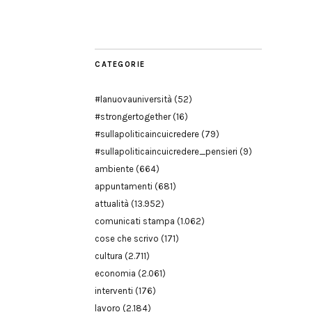
Modena
CATEGORIE
#lanuovauniversità
(52)
#strongertogether
(16)
#sullapoliticaincuicredere
(79)
#sullapoliticaincuicredere_pensieri
(9)
ambiente
(664)
appuntamenti
(681)
attualità
(13.952)
comunicati stampa
(1.062)
cose che scrivo
(171)
cultura
(2.711)
economia
(2.061)
interventi
(176)
lavoro
(2.184)