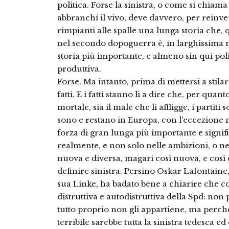
politica. Forse la sinistra, o come si chiam
abbranchi il vi­vo, deve davvero, per reinve
rimpianti alle spalle una lunga sto­ria che
nel secondo dopo­guerra è, in larghissima m
storia più importante, e almeno sin qui po
produttiva.
Forse. Ma intanto, prima di mettersi a stilare
fatti. E i fatti stanno lì a dire che, per qu
mortale, sia il male che li affligge, i partiti 
sono e restano in Eu­ropa, con l’eccezione no
forza di gran lunga più importante e si­gnifi
realmente, e non solo nelle ambi­zioni, o ne
nuova e diversa, ma­gari così nuova, e così
definire sinistra. Persino Oskar Lafontai­ne,
sua Linke, ha badato bene a chiarire che c
distruttiva e au­todistruttiva della Spd: no
tutto proprio non gli appartiene, ma perc
terribile sarebbe tutta la sinistra tedesca 