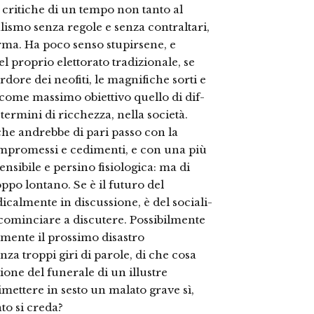
 criti­che di un tempo non tanto al
alismo senza regole e senza contraltari,
a. Ha po­co senso stupirsene, e
del proprio elettorato tradizionale, se
rdore dei neofiti, le ma­gnifiche sorti e
 come massimo obiettivo quello di dif­
 termini di ricchezza, nel­la società.
, che andrebbe di pari passo con la
compromes­si e cedimenti, e con una più
sibile e persino fisiologi­ca: ma di
ppo lontano. Se è il futuro del
cal­mente in discussione, è del sociali­
cominciare a discutere. Possibilmente
amente il prossimo disastro
nza troppi giri di parole, di che cosa
zione del funerale di un illustre
rimettere in sesto un malato grave sì,
to si creda?