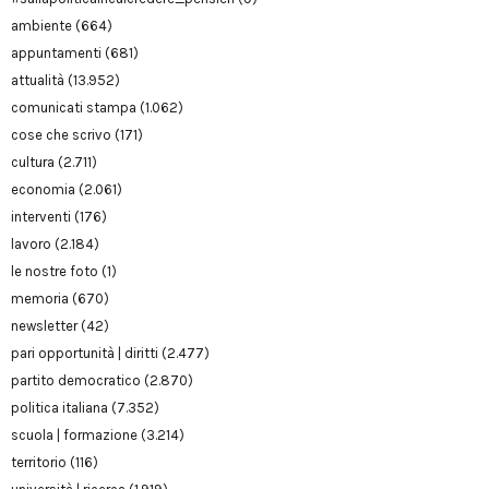
ambiente
(664)
appuntamenti
(681)
attualità
(13.952)
comunicati stampa
(1.062)
cose che scrivo
(171)
cultura
(2.711)
economia
(2.061)
interventi
(176)
lavoro
(2.184)
le nostre foto
(1)
memoria
(670)
newsletter
(42)
pari opportunità | diritti
(2.477)
partito democratico
(2.870)
politica italiana
(7.352)
scuola | formazione
(3.214)
territorio
(116)