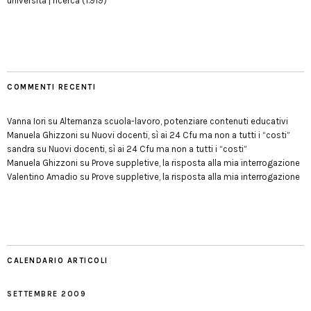
università | ricerca
(1.919)
COMMENTI RECENTI
Vanna Iori
su
Alternanza scuola-lavoro, potenziare contenuti educativi
Manuela Ghizzoni
su
Nuovi docenti, sì ai 24 Cfu ma non a tutti i “costi”
sandra
su
Nuovi docenti, sì ai 24 Cfu ma non a tutti i “costi”
Manuela Ghizzoni
su
Prove suppletive, la risposta alla mia interrogazione
Valentino Amadio
su
Prove suppletive, la risposta alla mia interrogazione
CALENDARIO ARTICOLI
SETTEMBRE 2009