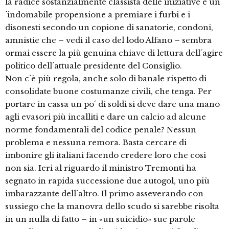
la radice sostanzialmente classista delle iniziative e un
´indomabile propensione a premiare i furbi e i
disonesti secondo un copione di sanatorie, condoni,
amnistie che – vedi il caso del lodo Alfano – sembra
ormai essere la più genuina chiave di lettura dell´agire
politico dell´attuale presidente del Consiglio.
Non c´è più regola, anche solo di banale rispetto di
consolidate buone costumanze civili, che tenga. Per
portare in cassa un po´ di soldi si deve dare una mano
agli evasori più incalliti e dare un calcio ad alcune
norme fondamentali del codice penale? Nessun
problema e nessuna remora. Basta cercare di
imbonire gli italiani facendo credere loro che così
non sia. Ieri al riguardo il ministro Tremonti ha
segnato in rapida successione due autogol, uno più
imbarazzante dell´altro. Il primo asseverando con
sussiego che la manovra dello scudo si sarebbe risolta
in un nulla di fatto – in «un suicidio» sue parole