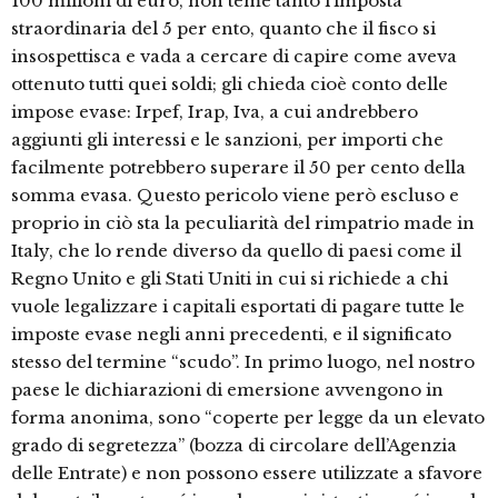
100 milioni di euro, non teme tanto l’imposta
straordinaria del 5 per ento, quanto che il fisco si
insospettisca e vada a cercare di capire come aveva
ottenuto tutti quei soldi; gli chieda cioè conto delle
impose evase: Irpef, Irap, Iva, a cui andrebbero
aggiunti gli interessi e le sanzioni, per importi che
facilmente potrebbero superare il 50 per cento della
somma evasa. Questo pericolo viene però escluso e
proprio in ciò sta la peculiarità del rimpatrio made in
Italy, che lo rende diverso da quello di paesi come il
Regno Unito e gli Stati Uniti in cui si richiede a chi
vuole legalizzare i capitali esportati di pagare tutte le
imposte evase negli anni precedenti, e il significato
stesso del termine “scudo”. In primo luogo, nel nostro
paese le dichiarazioni di emersione avvengono in
forma anonima, sono “coperte per legge da un elevato
grado di segretezza” (bozza di circolare dell’Agenzia
delle Entrate) e non possono essere utilizzate a sfavore