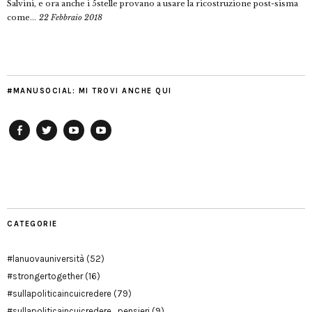
Salvini, e ora anche i 5stelle provano a usare la ricostruzione post-sisma
come...
22 Febbraio 2018
#MANUSOCIAL: MI TROVI ANCHE QUI
Facebook
Twitter
YouTube
YouTube
Manu
PD
Modena
CATEGORIE
#lanuovauniversità
(52)
#strongertogether
(16)
#sullapoliticaincuicredere
(79)
#sullapoliticaincuicredere_pensieri
(9)