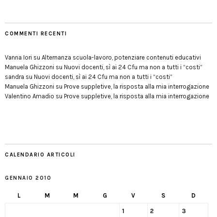
COMMENTI RECENTI
Vanna Iori
su
Alternanza scuola-lavoro, potenziare contenuti educativi
Manuela Ghizzoni
su
Nuovi docenti, sì ai 24 Cfu ma non a tutti i “costi”
sandra
su
Nuovi docenti, sì ai 24 Cfu ma non a tutti i “costi”
Manuela Ghizzoni
su
Prove suppletive, la risposta alla mia interrogazione
Valentino Amadio
su
Prove suppletive, la risposta alla mia interrogazione
CALENDARIO ARTICOLI
GENNAIO 2010
L
M
M
G
V
S
D
1
2
3