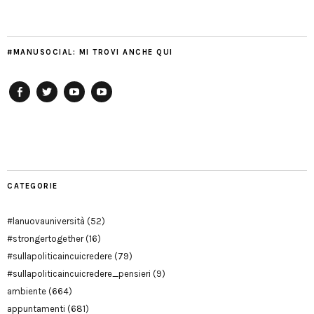
#MANUSOCIAL: MI TROVI ANCHE QUI
Facebook
Twitter
YouTube
YouTube
Manu
PD
Modena
CATEGORIE
#lanuovauniversità
(52)
#strongertogether
(16)
#sullapoliticaincuicredere
(79)
#sullapoliticaincuicredere_pensieri
(9)
ambiente
(664)
appuntamenti
(681)