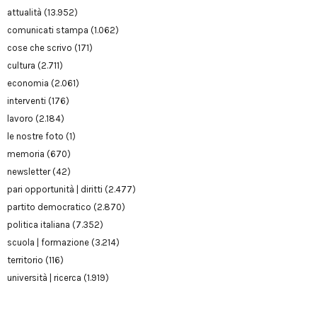
attualità
(13.952)
comunicati stampa
(1.062)
cose che scrivo
(171)
cultura
(2.711)
economia
(2.061)
interventi
(176)
lavoro
(2.184)
le nostre foto
(1)
memoria
(670)
newsletter
(42)
pari opportunità | diritti
(2.477)
partito democratico
(2.870)
politica italiana
(7.352)
scuola | formazione
(3.214)
territorio
(116)
università | ricerca
(1.919)