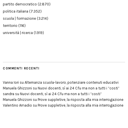
partito democratico
(2.870)
politica italiana
(7.352)
scuola | formazione
(3.214)
territorio
(116)
università | ricerca
(1.919)
COMMENTI RECENTI
Vanna Iori
su
Alternanza scuola-lavoro, potenziare contenuti educativi
Manuela Ghizzoni
su
Nuovi docenti, sì ai 24 Cfu ma non a tutti i “costi”
sandra
su
Nuovi docenti, sì ai 24 Cfu ma non a tutti i “costi”
Manuela Ghizzoni
su
Prove suppletive, la risposta alla mia interrogazione
Valentino Amadio
su
Prove suppletive, la risposta alla mia interrogazione