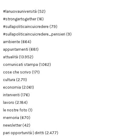
#lanuovauniversità
(52)
#strongertogether
(16)
#sullapoliticaincuicredere
(79)
#sullapoliticaincuicredere_pensieri
(9)
ambiente
(664)
appuntamenti
(681)
attualità
(13.952)
comunicati stampa
(1.062)
cose che scrivo
(171)
cultura
(2.711)
economia
(2.061)
interventi
(176)
lavoro
(2.184)
le nostre foto
(1)
memoria
(670)
newsletter
(42)
pari opportunità | diritti
(2.477)