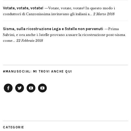
Votate, votate, votate!
Votate, votate, votate! In questo modo i
conduttori di Canzonissima invitavano gli italiani a...
2 Marzo 2018
Sisma, sulla ricostruzione Lega e 5stelle non pervenuti
Prima
Salvini, e ora anche i 5stelle provano a usare la ricostruzione post-sisma
come...
22 Febbraio 2018
#MANUSOCIAL: MI TROVI ANCHE QUI
Facebook
Twitter
YouTube
YouTube
Manu
PD
Modena
CATEGORIE