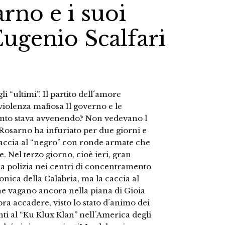
arno e i suoi
Eugenio Scalfari
i “ultimi”. Il partito dell´amore
violenza mafiosa Il governo e le
uanto stava avvenendo? Non vedevano l
Rosarno ha infuriato per due giorni e
accia al “negro” con ronde armate che
. Nel terzo giorno, cioè ieri, gran
lla polizia nei centri di concentramento
jonica della Calabria, ma la caccia al
he vagano ancora nella piana di Gioia
a accadere, visto lo stato d´animo dei
nti al “Ku Klux Klan” nell´America degli