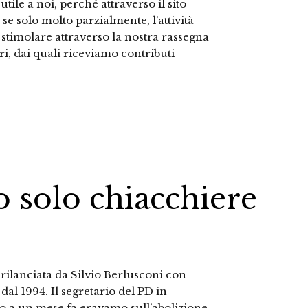
tile a noi, perché attraverso il sito
e solo molto parzialmente, l’attività
stimolare attraverso la nostra rassegna
ori, dai quali riceviamo contributi
o solo chiacchiere
 rilanciata da Silvio Berlusconi con
dal 1994. Il segretario del PD in
no a un mese fa eravamo sull’abolizione