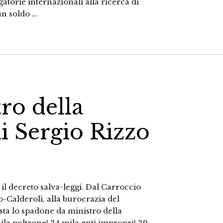
gatorie internazionali alla ricerca di
un soldo …
ro della
i Sergio Rizzo
 il decreto salva-leggi. Dal Carroccio
o-Calderoli, alla burocrazia del
ta lo spadone da ministro della
la poltrone! 34 mila enti impropri! 39