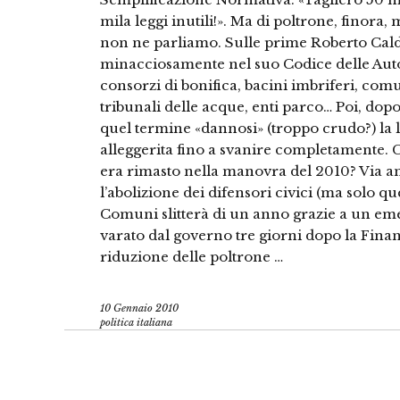
mila leggi inutili!». Ma di poltrone, finora,
non ne parliamo. Sulle prime Roberto Calder
minacciosamente nel suo Codice delle Auto
consorzi di bonifica, bacini imbriferi, com
tribunali delle acque, enti parco… Poi, dop
quel termine «dannosi» (troppo crudo?) la lis
alleggerita fino a svanire completamente. 
era rimasto nella manovra del 2010? Via an
l’abolizione dei difensori civici (ma solo qu
Comuni slitterà di un anno grazie a un e
varato dal governo tre giorni dopo la Finanz
riduzione delle poltrone …
10 Gennaio 2010
politica italiana