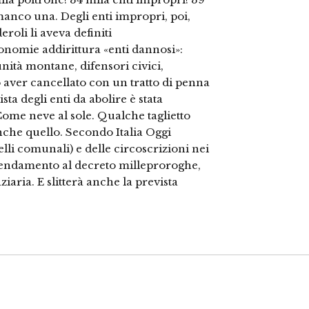
 manco una. Degli enti impropri, poi,
oli li aveva definiti
nomie addirittura «enti dannosi»:
unità montane, difensori civici,
o aver cancellato con un tratto di penna
ta degli enti da abolire è stata
Come neve al sole. Qualche taglietto
che quello. Secondo Italia Oggi
elli comunali) e delle circoscrizioni nei
mendamento al decreto milleproroghe,
iaria. E slitterà anche la prevista