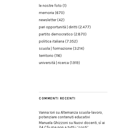
le nostre foto
(1)
memoria
(670)
newsletter
(42)
pari opportunità | diritti
(2.477)
partito democratico
(2.870)
politica italiana
(7.352)
scuola | formazione
(3.214)
territorio
(116)
università | ricerca
(1.919)
COMMENTI RECENTI
Vanna Iori
su
Alternanza scuola-lavoro,
potenziare contenuti educativi
Manuela Ghizzoni
su
Nuovi docenti, sì ai
24 Cfu ma non a tutti i “costi”