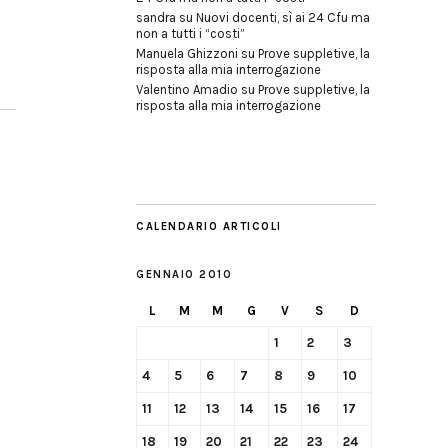
sandra
su
Nuovi docenti, sì ai 24 Cfu ma
non a tutti i “costi”
Manuela Ghizzoni
su
Prove suppletive, la
risposta alla mia interrogazione
Valentino Amadio
su
Prove suppletive, la
risposta alla mia interrogazione
CALENDARIO ARTICOLI
GENNAIO 2010
L
M
M
G
V
S
D
1
2
3
4
5
6
7
8
9
10
11
12
13
14
15
16
17
18
19
20
21
22
23
24