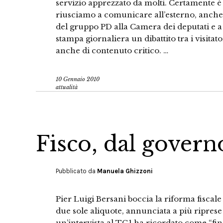
servizio apprezzato da molti. Certamente è u
riusciamo a comunicare all’esterno, anche s
del gruppo PD alla Camera dei deputati e a 
stampa giornaliera un dibattito tra i visitat
anche di contenuto critico. …
10 Gennaio 2010
attualità
Fisco, dal govern
Pubblicato da
Manuela Ghizzoni
Pier Luigi Bersani boccia la riforma fiscale
due sole aliquote, annunciata a più riprese 
un’intervista al TG1 ha ricordato come “fi