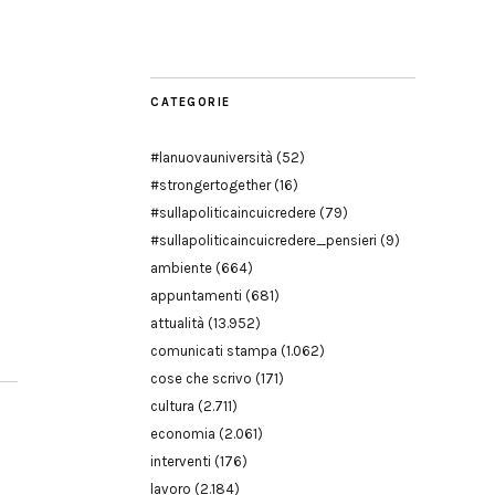
Modena
CATEGORIE
#lanuovauniversità
(52)
#strongertogether
(16)
#sullapoliticaincuicredere
(79)
#sullapoliticaincuicredere_pensieri
(9)
ambiente
(664)
appuntamenti
(681)
attualità
(13.952)
comunicati stampa
(1.062)
cose che scrivo
(171)
cultura
(2.711)
economia
(2.061)
interventi
(176)
lavoro
(2.184)