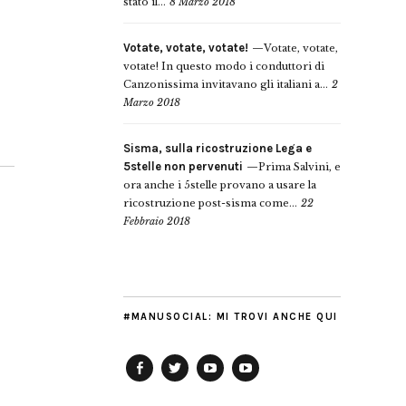
stato il...
8 Marzo 2018
Votate, votate, votate!
Votate, votate,
votate! In questo modo i conduttori di
Canzonissima invitavano gli italiani a...
2
Marzo 2018
Sisma, sulla ricostruzione Lega e
5stelle non pervenuti
Prima Salvini, e
ora anche i 5stelle provano a usare la
ricostruzione post-sisma come...
22
Febbraio 2018
#MANUSOCIAL: MI TROVI ANCHE QUI
Facebook
Twitter
YouTube
YouTube
Manu
PD