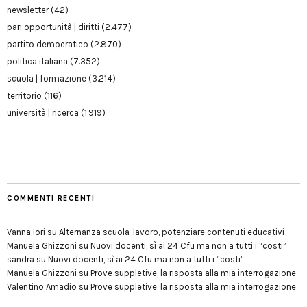
newsletter
(42)
pari opportunità | diritti
(2.477)
partito democratico
(2.870)
politica italiana
(7.352)
scuola | formazione
(3.214)
territorio
(116)
università | ricerca
(1.919)
COMMENTI RECENTI
Vanna Iori
su
Alternanza scuola-lavoro, potenziare contenuti educativi
Manuela Ghizzoni
su
Nuovi docenti, sì ai 24 Cfu ma non a tutti i “costi”
sandra
su
Nuovi docenti, sì ai 24 Cfu ma non a tutti i “costi”
Manuela Ghizzoni
su
Prove suppletive, la risposta alla mia interrogazione
Valentino Amadio
su
Prove suppletive, la risposta alla mia interrogazione