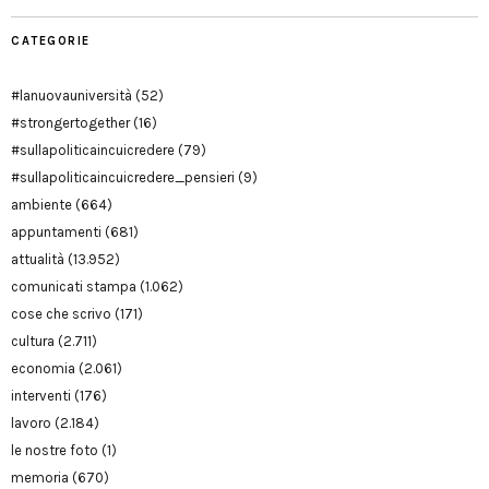
CATEGORIE
#lanuovauniversità
(52)
#strongertogether
(16)
#sullapoliticaincuicredere
(79)
#sullapoliticaincuicredere_pensieri
(9)
ambiente
(664)
appuntamenti
(681)
attualità
(13.952)
comunicati stampa
(1.062)
cose che scrivo
(171)
cultura
(2.711)
economia
(2.061)
interventi
(176)
lavoro
(2.184)
le nostre foto
(1)
memoria
(670)