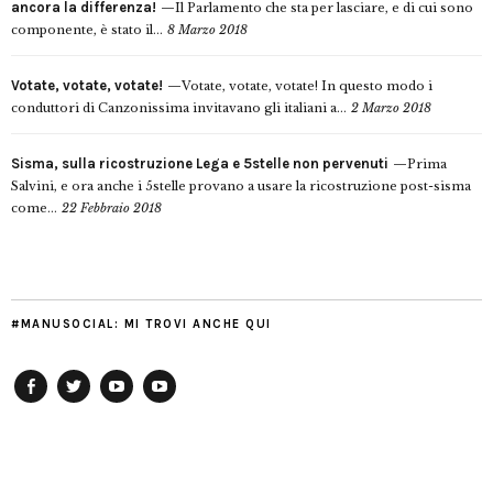
ancora la differenza!
Il Parlamento che sta per lasciare, e di cui sono
componente, è stato il...
8 Marzo 2018
Votate, votate, votate!
Votate, votate, votate! In questo modo i
conduttori di Canzonissima invitavano gli italiani a...
2 Marzo 2018
Sisma, sulla ricostruzione Lega e 5stelle non pervenuti
Prima
Salvini, e ora anche i 5stelle provano a usare la ricostruzione post-sisma
come...
22 Febbraio 2018
#MANUSOCIAL: MI TROVI ANCHE QUI
Facebook
Twitter
YouTube
YouTube
Manu
PD
Modena