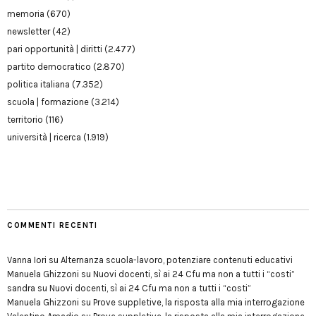
memoria
(670)
newsletter
(42)
pari opportunità | diritti
(2.477)
partito democratico
(2.870)
politica italiana
(7.352)
scuola | formazione
(3.214)
territorio
(116)
università | ricerca
(1.919)
COMMENTI RECENTI
Vanna Iori
su
Alternanza scuola-lavoro, potenziare contenuti educativi
Manuela Ghizzoni
su
Nuovi docenti, sì ai 24 Cfu ma non a tutti i “costi”
sandra
su
Nuovi docenti, sì ai 24 Cfu ma non a tutti i “costi”
Manuela Ghizzoni
su
Prove suppletive, la risposta alla mia interrogazione