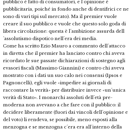
pubblico è fatto di consumatori, e l´opinione è
pubblicitaria, poiché in fondo anche di dentifrici ce ne
sono di vari tipi sul mercato). Ma il premier vuole
creare il suo pubblico e vuole che questo solo goda di
libera circolazione: questa è l´ambizione assurda dell
´assolutismo dispotico nell´era dei media.
Come ha scritto Ezio Mauro a commento dell´attacco
in diretta che il premier ha lanciato contro chi aveva
ricordato le sue passate dichiarazioni di sostegno agli
evasori fiscali (Massimo Giannini) e contro chi aveva
mostrato con i dati un suo calo nei consensi (Ipsos e
Pagnoncelli), egli vuole «impedire ai giornali di
raccontare la verità» per distribuire invece «un´unica
verità di Stato». I monarchi assoluti dell´età pre-
moderna non avevano a che fare con il pubblico: il
decidere liberamente (fuori dai vincoli dell´opinione e
del voto) li rendeva, se possibile, meno esposti alla
menzogna e se menzogna c´era era all´interno della