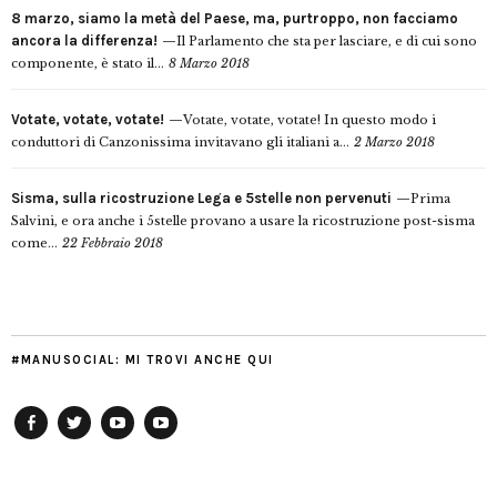
8 marzo, siamo la metà del Paese, ma, purtroppo, non facciamo
ancora la differenza!
Il Parlamento che sta per lasciare, e di cui sono
componente, è stato il...
8 Marzo 2018
Votate, votate, votate!
Votate, votate, votate! In questo modo i
conduttori di Canzonissima invitavano gli italiani a...
2 Marzo 2018
Sisma, sulla ricostruzione Lega e 5stelle non pervenuti
Prima
Salvini, e ora anche i 5stelle provano a usare la ricostruzione post-sisma
come...
22 Febbraio 2018
#MANUSOCIAL: MI TROVI ANCHE QUI
Facebook
Twitter
YouTube
YouTube
Manu
PD
Modena