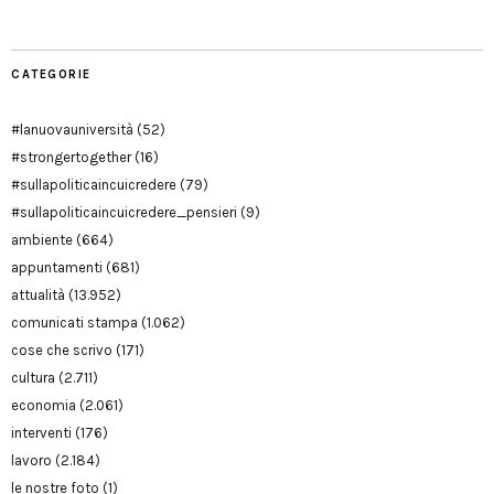
CATEGORIE
#lanuovauniversità
(52)
#strongertogether
(16)
#sullapoliticaincuicredere
(79)
#sullapoliticaincuicredere_pensieri
(9)
ambiente
(664)
appuntamenti
(681)
attualità
(13.952)
comunicati stampa
(1.062)
cose che scrivo
(171)
cultura
(2.711)
economia
(2.061)
interventi
(176)
lavoro
(2.184)
le nostre foto
(1)