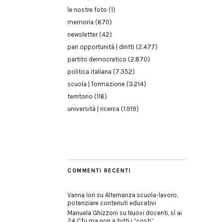
le nostre foto
(1)
memoria
(670)
newsletter
(42)
pari opportunità | diritti
(2.477)
partito democratico
(2.870)
politica italiana
(7.352)
scuola | formazione
(3.214)
territorio
(116)
università | ricerca
(1.919)
COMMENTI RECENTI
Vanna Iori
su
Alternanza scuola-lavoro,
potenziare contenuti educativi
Manuela Ghizzoni
su
Nuovi docenti, sì ai
24 Cfu ma non a tutti i “costi”