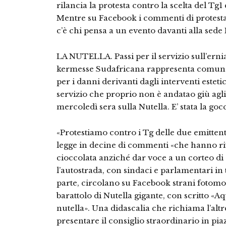
rilancia la protesta contro la scelta del Tg1
Mentre su Facebook i commenti di protesta m
c’è chi pensa a un evento davanti alla sede 
LA NUTELLA. Passi per il servizio sull’erni
kermesse Sudafricana rappresenta comunqu
per i danni derivanti dagli interventi estet
servizio che proprio non è andatao giù agli 
mercoledì sera sulla Nutella. E’ stata la goc
«Protestiamo contro i Tg delle due emittenti
legge in decine di commenti «che hanno rit
cioccolata anziché dar voce a un corteo d
l’autostrada, con sindaci e parlamentari in 
parte, circolano su Facebook strani fotomo
barattolo di Nutella gigante, con scritto «Aq
nutella». Una didascalia che richiama l’altr
presentare il consiglio straordinario in pia