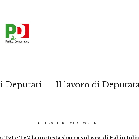
i Deputati
Il lavoro di Deputat
FILTRO DI RICERCA DEI CONTENUTI
 Tg1 e Tg2 la protesta sbarca sul we», di Fabio Iuli