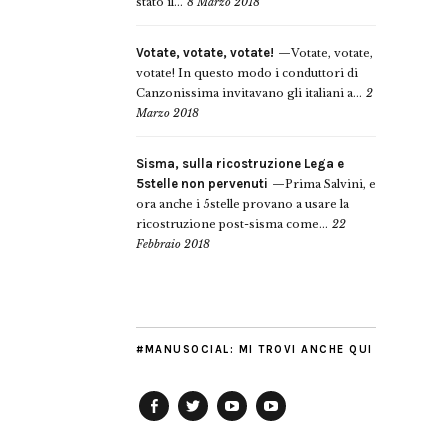
stato il...
8 Marzo 2018
Votate, votate, votate!
Votate, votate,
votate! In questo modo i conduttori di
Canzonissima invitavano gli italiani a...
2
Marzo 2018
Sisma, sulla ricostruzione Lega e
5stelle non pervenuti
Prima Salvini, e
ora anche i 5stelle provano a usare la
ricostruzione post-sisma come...
22
Febbraio 2018
#MANUSOCIAL: MI TROVI ANCHE QUI
Facebook
Twitter
YouTube
YouTube
Manu
PD