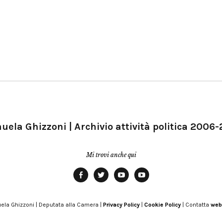
ela Ghizzoni | Archivio attività politica 2006
Mi trovi anche qui
Facebook
Twitter
YouTube
YouTube
Manu
PD
Modena
ela Ghizzoni | Deputata alla Camera |
Privacy Policy
|
Cookie Policy
| Contatta
web