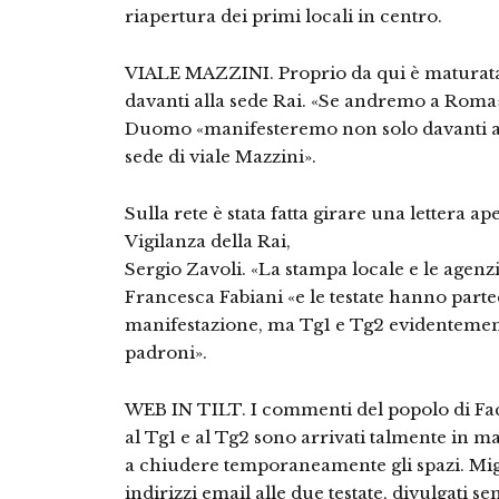
riapertura dei primi locali in centro.
VIALE MAZZINI. Proprio da qui è maturata 
davanti alla sede Rai. «Se andremo a Roma»
Duomo «manifesteremo non solo davanti a 
sede di viale Mazzini».
Sulla rete è stata fatta girare una lettera 
Vigilanza della Rai,
Sergio Zavoli. «La stampa locale e le agen
Francesca Fabiani «e le testate hanno parte
manifestazione, ma Tg1 e Tg2 evidentemen
padroni».
WEB IN TILT. I commenti del popolo di Fac
al Tg1 e al Tg2 sono arrivati talmente in m
a chiudere temporaneamente gli spazi. Migl
indirizzi email alle due testate, divulgati s