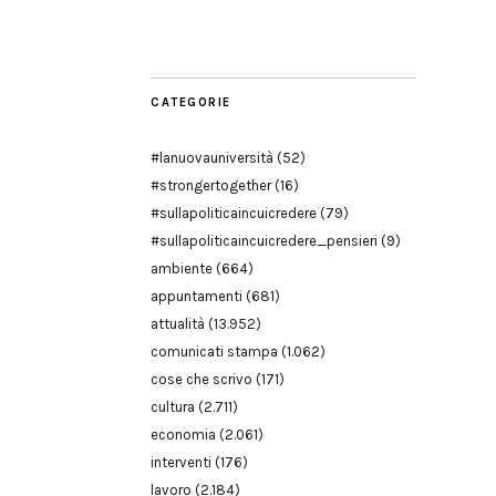
Modena
CATEGORIE
#lanuovauniversità
(52)
#strongertogether
(16)
#sullapoliticaincuicredere
(79)
#sullapoliticaincuicredere_pensieri
(9)
ambiente
(664)
appuntamenti
(681)
attualità
(13.952)
comunicati stampa
(1.062)
cose che scrivo
(171)
cultura
(2.711)
economia
(2.061)
interventi
(176)
lavoro
(2.184)