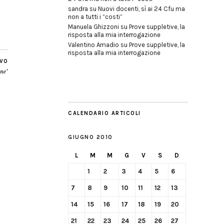
sandra
su
Nuovi docenti, sì ai 24 Cfu ma
non a tutti i “costi”
Manuela Ghizzoni
su
Prove suppletive, la
risposta alla mia interrogazione
Valentino Amadio
su
Prove suppletive, la
risposta alla mia interrogazione
IVO
one"
CALENDARIO ARTICOLI
GIUGNO 2010
L
M
M
G
V
S
D
1
2
3
4
5
6
7
8
9
10
11
12
13
14
15
16
17
18
19
20
21
22
23
24
25
26
27