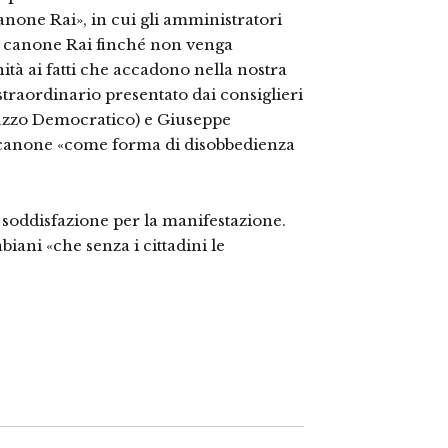
anone Rai», in cui gli amministratori
il canone Rai finché non venga
gnità ai fatti che accadono nella nostra
 straordinario presentato dai consiglieri
ruzzo Democratico) e Giuseppe
il canone «come forma di disobbedienza
soddisfazione per la manifestazione.
iani «che senza i cittadini le