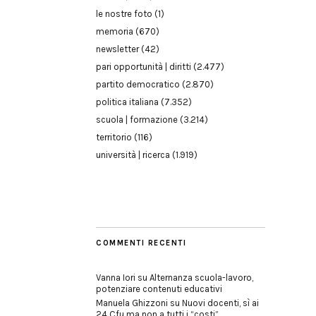
le nostre foto
(1)
memoria
(670)
newsletter
(42)
pari opportunità | diritti
(2.477)
partito democratico
(2.870)
politica italiana
(7.352)
scuola | formazione
(3.214)
territorio
(116)
università | ricerca
(1.919)
COMMENTI RECENTI
Vanna Iori
su
Alternanza scuola-lavoro,
potenziare contenuti educativi
Manuela Ghizzoni
su
Nuovi docenti, sì ai
24 Cfu ma non a tutti i “costi”