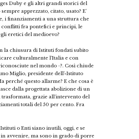
es Duby e gli altri grandi storici del
empre apprezzato, citato, usato? E’
re, i finanziamenti a una struttura che
conflitti fra pontefici e principi, le
egli eretici del medioevo?
n la chiusura di Istituti fondati subito
icare culturalmente l’Italia e con
 riconosciute nel mondo -?. Così chiude
o Miglio, presidente dell’«Istituto
 Ma perché questo allarme? E che cosa è
 nasce dalla progettata abolizione di un
i trasformata, grazie all’intervento del
iamenti totali del 50 per cento. Fra
ituti o Enti siano inutili, oggi, e se
lo in avvenire, ma sono in grado di porre