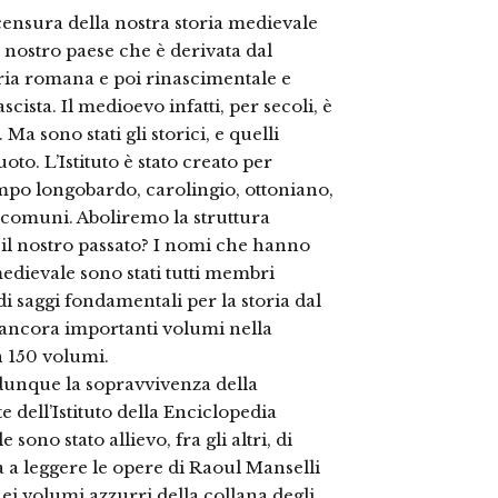
 censura della nostra storia medievale
l nostro paese che è derivata dal
oria romana e poi rinascimentale e
cista. Il medioevo infatti, per secoli, è
Ma sono stati gli storici, e quelli
to. L’Istituto è stato creato per
 tempo longobardo, carolingio, ottoniano,
i comuni. Aboliremo la struttura
il nostro passato? I nomi che hanno
 medievale sono stati tutti membri
di saggi fondamentali per la storia dal
 e ancora importanti volumi nella
en 150 volumi.
dunque la sopravvivenza della
e dell’Istituto della Enciclopedia
ono stato allievo, fra gli altri, di
 a leggere le opere di Raoul Manselli
ei volumi azzurri della collana degli