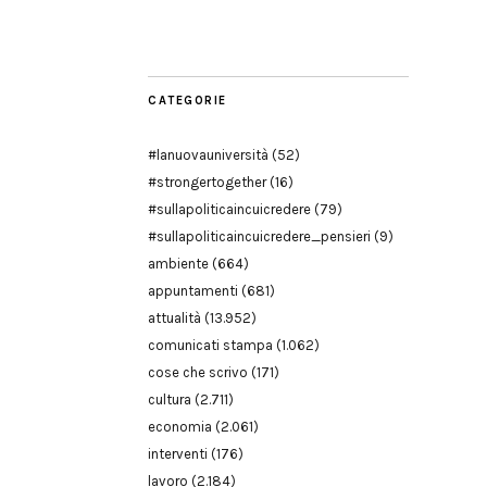
Modena
CATEGORIE
#lanuovauniversità
(52)
#strongertogether
(16)
#sullapoliticaincuicredere
(79)
#sullapoliticaincuicredere_pensieri
(9)
ambiente
(664)
appuntamenti
(681)
attualità
(13.952)
comunicati stampa
(1.062)
cose che scrivo
(171)
cultura
(2.711)
economia
(2.061)
interventi
(176)
lavoro
(2.184)