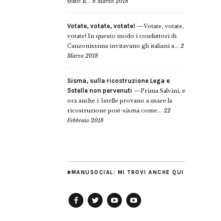
stato il...
8 Marzo 2018
Votate, votate, votate!
Votate, votate,
votate! In questo modo i conduttori di
Canzonissima invitavano gli italiani a...
2
Marzo 2018
Sisma, sulla ricostruzione Lega e
5stelle non pervenuti
Prima Salvini, e
ora anche i 5stelle provano a usare la
ricostruzione post-sisma come...
22
Febbraio 2018
#MANUSOCIAL: MI TROVI ANCHE QUI
Facebook
Twitter
YouTube
YouTube
Manu
PD