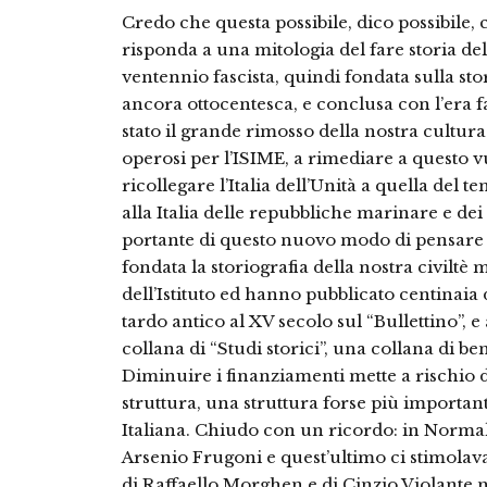
Credo che questa possibile, dico possibile,
risponda a una mitologia del fare storia de
ventennio fascista, quindi fondata sulla st
ancora ottocentesca, e conclusa con l’era fas
stato il grande rimosso della nostra cultura. 
operosi per l’ISIME, a rimediare a questo vuo
ricollegare l’Italia dell’Unità a quella del
alla Italia delle repubbliche marinare e de
portante di questo nuovo modo di pensare 
fondata la storiografia della nostra civiltè
dell’Istituto ed hanno pubblicato centinaia 
tardo antico al XV secolo sul “Bullettino”,
collana di “Studi storici”, una collana di b
Diminuire i finanziamenti mette a rischio 
struttura, una struttura forse più important
Italiana. Chiudo con un ricordo: in Normale s
Arsenio Frugoni e quest’ultimo ci stimolava
di Raffaello Morghen e di Cinzio Violante n