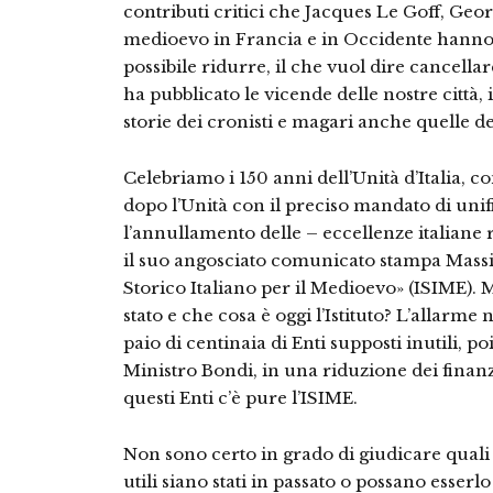
contributi critici che Jacques Le Goff, Georg
medioevo in Francia e in Occidente hanno s
possibile ridurre, il che vuol dire cancella
ha pubblicato le vicende delle nostre città, i 
storie dei cronisti e magari anche quelle d
Celebriamo i 150 anni dell’Unità d’Italia, co
dopo l’Unità con il preciso mandato di unif
l’annullamento delle – eccellenze italiane
il suo angosciato comunicato stampa Massim
Storico Italiano per il Medioevo» (ISIME).
stato e che cosa è oggi l’Istituto? L’allarme
paio di centinaia di Enti supposti inutili, po
Ministro Bondi, in una riduzione dei finanz
questi Enti c’è pure l’ISIME.
Non sono certo in grado di giudicare quali Ist
utili siano stati in passato o possano esser