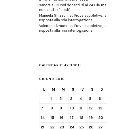
sandra
su
Nuovi docenti, sì ai 24 Cfu ma
non a tutti i “costi”
Manuela Ghizzoni
su
Prove suppletive, la
risposta alla mia interrogazione
Valentino Amadio
su
Prove suppletive, la
risposta alla mia interrogazione
CALENDARIO ARTICOLI
GIUGNO 2010
L
M
M
G
V
S
D
1
2
3
4
5
6
7
8
9
10
11
12
13
14
15
16
17
18
19
20
21
22
23
24
25
26
27