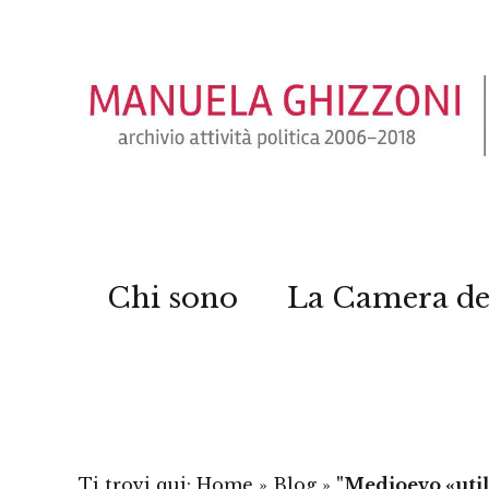
Chi sono
La Camera de
Ti trovi qui:
Home
»
Blog
»
"Medioevo «util