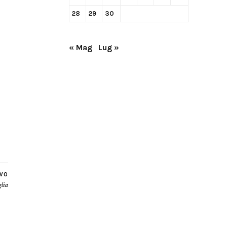
28
29
30
« Mag
Lug »
IVO
glia