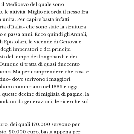
er il Medioevo del quale sono
le attività. Miglio ricorda il nesso fra
ia unita. Per capire basta infatti
ia d’Italia» che sono state la struttura
to e passa anni. Ecco quindi gli Annali,
gli Epistolari, le vicende di Genova e
degli imperatori e dei principi
sti del tempo dei longobardi e dei -
. Dunque si tratta di quasi duecento
uono. Ma per comprendere che cosa è
ettino» dove scrivono i maggiori
 volumi cominciano nel 1886 e oggi,
 queste decine di migliaia di pagine, la
 fondano da generazioni, le ricerche sul
 euro, dei quali 170.000 servono per
 resto, 20.000 euro, basta appena per