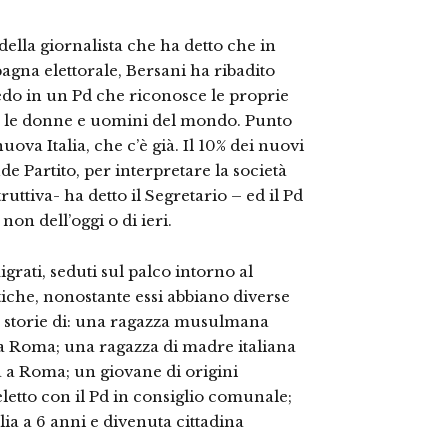
lla giornalista che ha detto che in
pagna elettorale, Bersani ha ribadito
redo in un Pd che riconosce le proprie
tte le donne e uomini del mondo. Punto
ova Italia, che c’è già. Il 10% dei nuovi
e Partito, per interpretare la società
ruttiva- ha detto il Segretario – ed il Pd
non dell’oggi o di ieri.
grati, seduti sul palco intorno al
iche, nonostante essi abbiano diverse
 le storie di: una ragazza musulmana
ta a Roma; una ragazza di madre italiana
a a Roma; un giovane di origini
 eletto con il Pd in consiglio comunale;
lia a 6 anni e divenuta cittadina