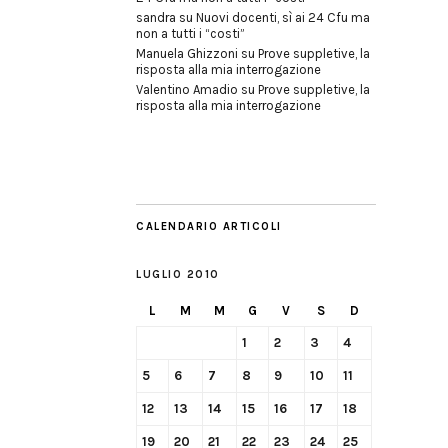
sandra
su
Nuovi docenti, sì ai 24 Cfu ma
non a tutti i “costi”
Manuela Ghizzoni
su
Prove suppletive, la
risposta alla mia interrogazione
Valentino Amadio
su
Prove suppletive, la
risposta alla mia interrogazione
CALENDARIO ARTICOLI
LUGLIO 2010
L
M
M
G
V
S
D
1
2
3
4
5
6
7
8
9
10
11
12
13
14
15
16
17
18
19
20
21
22
23
24
25