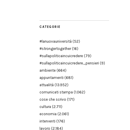
Modena
CATEGORIE
#lanuovauniversità
(52)
#strongertogether
(16)
#sullapoliticaincuicredere
(79)
#sullapoliticaincuicredere_pensieri
(9)
ambiente
(664)
appuntamenti
(681)
attualità
(13.952)
comunicati stampa
(1.062)
cose che scrivo
(171)
cultura
(2.711)
economia
(2.061)
interventi
(176)
lavoro
(2.184)