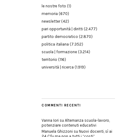
le nostre foto
(1)
memoria
(670)
newsletter
(42)
pari opportunità | diritti
(2.477)
partito democratico
(2.870)
politica italiana
(7.352)
scuola | formazione
(3.214)
territorio
(116)
università | ricerca
(1.919)
COMMENTI RECENTI
Vanna Iori
su
Alternanza scuola-lavoro,
potenziare contenuti educativi
Manuela Ghizzoni
su
Nuovi docenti, sì ai
24 Cfu ma non a tutti i “costi”