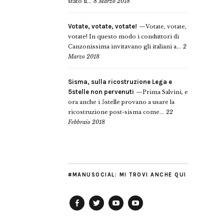
stato il...
8 Marzo 2018
Votate, votate, votate!
Votate, votate,
votate! In questo modo i conduttori di
Canzonissima invitavano gli italiani a...
2
Marzo 2018
Sisma, sulla ricostruzione Lega e
5stelle non pervenuti
Prima Salvini, e
ora anche i 5stelle provano a usare la
ricostruzione post-sisma come...
22
Febbraio 2018
#MANUSOCIAL: MI TROVI ANCHE QUI
Facebook
Twitter
YouTube
YouTube
Manu
PD