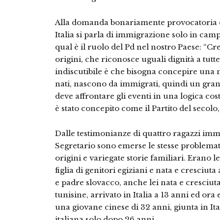
Alla domanda bonariamente provocatoria de
Italia si parla di immigrazione solo in cam
qual è il ruolo del Pd nel nostro Paese: “C
origini, che riconosce uguali dignità a tu
indiscutibile è che bisogna concepire una nu
nati, nascono da immigrati, quindi un grand
deve affrontare gli eventi in una logica cost
è stato concepito come il Partito del secolo, 
Dalle testimonianze di quattro ragazzi immi
Segretario sono emerse le stesse problemat
origini e variegate storie familiari. Erano
figlia di genitori egiziani e nata e cresciu
e padre slovacco, anche lei nata e cresciut
tunisine, arrivato in Italia a 13 anni ed ora
una giovane cinese di 32 anni, giunta in Ita
italiana solo dopo 26 anni.