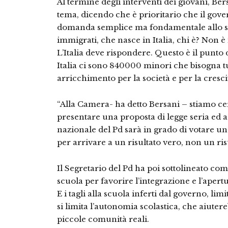
Al termine degli interventi dei giovani, Bers
tema, dicendo che è prioritario che il gov
domanda semplice ma fondamentale allo st
immigrati, che nasce in Italia, chi è? Non
L’Italia deve rispondere. Questo è il punto 
Italia ci sono 840000 minori che bisogna tu
arricchimento per la società e per la cresc
“Alla Camera- ha detto Bersani – stiamo ce
presentare una proposta di legge seria ed a
nazionale del Pd sarà in grado di votare u
per arrivare a un risultato vero, non un ris
Il Segretario del Pd ha poi sottolineato com
scuola per favorire l’integrazione e l’aper
E i tagli alla scuola inferti dal governo, lim
si limita l’autonomia scolastica, che aiuter
piccole comunità reali.