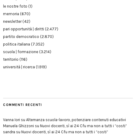
le nostre foto
(1)
memoria
(670)
newsletter
(42)
pari opportunità | diritti
(2.477)
partito democratico
(2.870)
politica italiana
(7.352)
scuola | formazione
(3.214)
territorio
(116)
università | ricerca
(1.919)
COMMENTI RECENTI
Vanna Iori
su
Alternanza scuola-lavoro, potenziare contenuti educativi
Manuela Ghizzoni
su
Nuovi docenti, sì ai 24 Cfu ma non a tutti i “costi”
sandra
su
Nuovi docenti, sì ai 24 Cfu ma non a tutti i “costi”