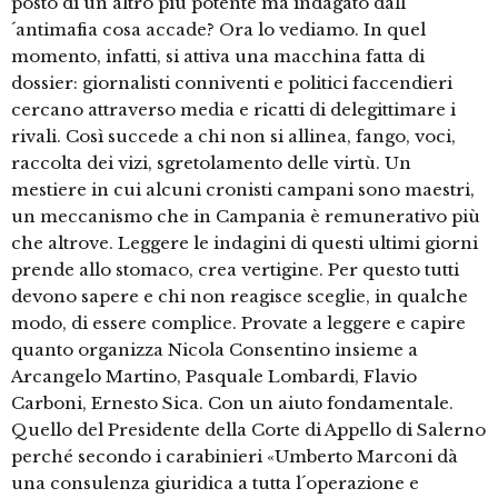
posto di un altro più potente ma indagato dall
´antimafia cosa accade? Ora lo vediamo. In quel
momento, infatti, si attiva una macchina fatta di
dossier: giornalisti conniventi e politici faccendieri
cercano attraverso media e ricatti di delegittimare i
rivali. Così succede a chi non si allinea, fango, voci,
raccolta dei vizi, sgretolamento delle virtù. Un
mestiere in cui alcuni cronisti campani sono maestri,
un meccanismo che in Campania è remunerativo più
che altrove. Leggere le indagini di questi ultimi giorni
prende allo stomaco, crea vertigine. Per questo tutti
devono sapere e chi non reagisce sceglie, in qualche
modo, di essere complice. Provate a leggere e capire
quanto organizza Nicola Consentino insieme a
Arcangelo Martino, Pasquale Lombardi, Flavio
Carboni, Ernesto Sica. Con un aiuto fondamentale.
Quello del Presidente della Corte di Appello di Salerno
perché secondo i carabinieri «Umberto Marconi dà
una consulenza giuridica a tutta l´operazione e