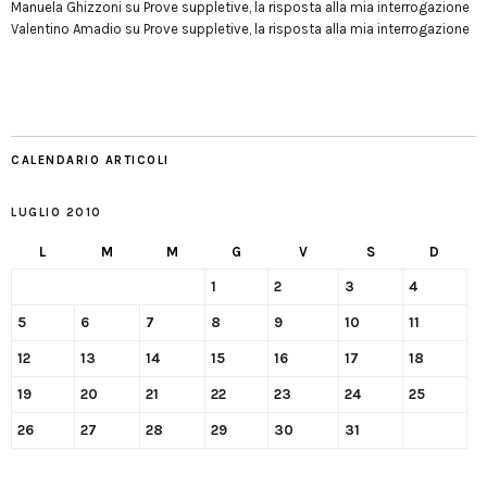
Manuela Ghizzoni
su
Prove suppletive, la risposta alla mia interrogazione
Valentino Amadio
su
Prove suppletive, la risposta alla mia interrogazione
CALENDARIO ARTICOLI
LUGLIO 2010
L
M
M
G
V
S
D
1
2
3
4
5
6
7
8
9
10
11
12
13
14
15
16
17
18
19
20
21
22
23
24
25
26
27
28
29
30
31