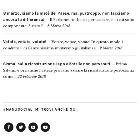
8 marzo, siamo la metà del Paese, ma, purtroppo, non facciamo
ancora la differenza!
Il Parlamento che sta per lasciare, e di cui sono
componente, è stato il...
8 Marzo 2018
Votate, votate, votate!
Votate, votate, votate! In questo modo i
conduttori di Canzonissima invitavano gli italiani a...
2 Marzo 2018
Sisma, sulla ricostruzione Lega e 5stelle non pervenuti
Prima
Salvini, e ora anche i 5stelle provano a usare la ricostruzione post-sisma
come...
22 Febbraio 2018
#MANUSOCIAL: MI TROVI ANCHE QUI
Facebook
Twitter
YouTube
YouTube
Manu
PD