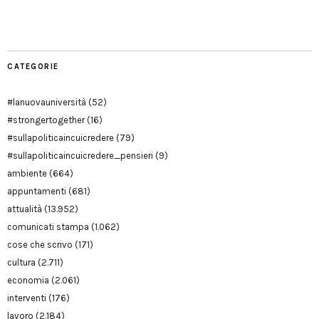
Modena
CATEGORIE
#lanuovauniversità
(52)
#strongertogether
(16)
#sullapoliticaincuicredere
(79)
#sullapoliticaincuicredere_pensieri
(9)
ambiente
(664)
appuntamenti
(681)
attualità
(13.952)
comunicati stampa
(1.062)
cose che scrivo
(171)
cultura
(2.711)
economia
(2.061)
interventi
(176)
lavoro
(2.184)