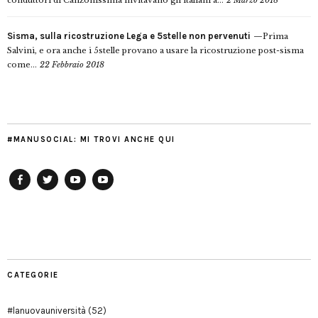
conduttori di Canzonissima invitavano gli italiani a...
2 Marzo 2018
Sisma, sulla ricostruzione Lega e 5stelle non pervenuti
Prima
Salvini, e ora anche i 5stelle provano a usare la ricostruzione post-sisma
come...
22 Febbraio 2018
#MANUSOCIAL: MI TROVI ANCHE QUI
Facebook
Twitter
YouTube
YouTube
Manu
PD
Modena
CATEGORIE
#lanuovauniversità
(52)