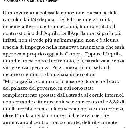
Pubblicato da
Manuela Ghizzoni
Rimuovere una colossale rimozione: questa la sfida
raccolta dai 150 deputati del Pd che due giorni fa,
insieme a Bersani e Franceschini, hanno visitato il
centro storico dell’Aquila. Dell’Aquila non si parla più
infatti, non si vede più un’immagine, non c’è alcuna
traccia di impegno nella manovra finanziaria che sarà
approvata proprio oggi alla Camera. Eppure L’Aquila,
quindici mesi dopo il terremoto, è lì, paralizzata, senza
vita e senza speranza. Prigioniera di una selva di
decine o centinaia di migliaia di ferrotubi
“Marcegaglia”, con macerie nascoste (come nel caso
del palazzo del governo, in cui sono state
semplicemente spostate dalla strada al cortile interno),
con serrande e finestre chiuse come erano alle 3,32 di
quella terribile notte, i fiori seccati nei vasi sui terrazzi,
oltre 10mila attività commerciali e terziarie che
animavano il centro storico morte, definitivamente