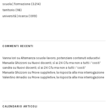
scuola | formazione
(3.214)
territorio
(116)
università | ricerca
(1.919)
COMMENTI RECENTI
Vanna Iori
su
Alternanza scuola-lavoro, potenziare contenuti educativi
Manuela Ghizzoni
su
Nuovi docenti, sì ai 24 Cfu ma non a tutti i “costi”
sandra
su
Nuovi docenti, sì ai 24 Cfu ma non a tutti i “costi”
Manuela Ghizzoni
su
Prove suppletive, la risposta alla mia interrogazione
Valentino Amadio
su
Prove suppletive, la risposta alla mia interrogazione
CALENDARIO ARTICOLI