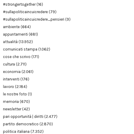
#strongertogether
(16)
#sullapoliticaincuicredere
(79)
#sullapoliticaincuicredere_pensieri
(9)
ambiente
(664)
appuntamenti
(681)
attualità
(13.952)
comunicati stampa
(1.062)
cose che scrivo
(171)
cultura
(2.711)
economia
(2.061)
interventi
(176)
lavoro
(2.184)
le nostre foto
(1)
memoria
(670)
newsletter
(42)
pari opportunità | diritti
(2.477)
partito democratico
(2.870)
politica italiana
(7.352)