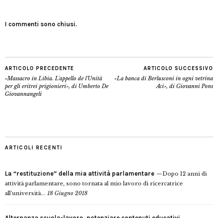
I commenti sono chiusi.
ARTICOLO PRECEDENTE
ARTICOLO SUCCESSIVO
«Massacro in Libia. L'appello de l'Unità
«La banca di Berlusconi in ogni vetrina
per gli eritrei prigionieri», di Umberto De
Aci», di Giovanni Pons
Giovannangeli
ARTICOLI RECENTI
La “restituzione” della mia attività parlamentare
Dopo 12 anni di
attività parlamentare, sono tornata al mio lavoro di ricercatrice
all’università...
18 Giugno 2018
Alternanza scuola-lavoro, potenziare contenuti educativi