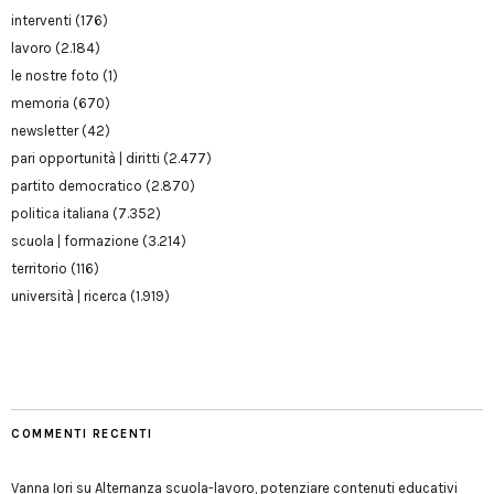
interventi
(176)
lavoro
(2.184)
le nostre foto
(1)
memoria
(670)
newsletter
(42)
pari opportunità | diritti
(2.477)
partito democratico
(2.870)
politica italiana
(7.352)
scuola | formazione
(3.214)
territorio
(116)
università | ricerca
(1.919)
COMMENTI RECENTI
Vanna Iori
su
Alternanza scuola-lavoro, potenziare contenuti educativi