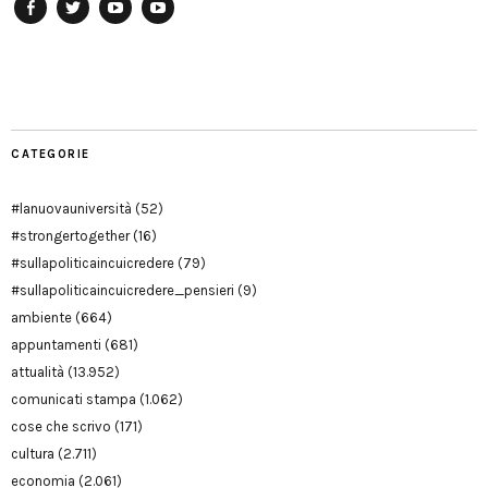
Facebook
Twitter
YouTube
YouTube
Manu
PD
Modena
CATEGORIE
#lanuovauniversità
(52)
#strongertogether
(16)
#sullapoliticaincuicredere
(79)
#sullapoliticaincuicredere_pensieri
(9)
ambiente
(664)
appuntamenti
(681)
attualità
(13.952)
comunicati stampa
(1.062)
cose che scrivo
(171)
cultura
(2.711)
economia
(2.061)