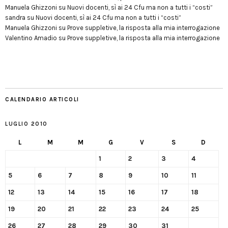
Manuela Ghizzoni
su
Nuovi docenti, sì ai 24 Cfu ma non a tutti i “costi”
sandra
su
Nuovi docenti, sì ai 24 Cfu ma non a tutti i “costi”
Manuela Ghizzoni
su
Prove suppletive, la risposta alla mia interrogazione
Valentino Amadio
su
Prove suppletive, la risposta alla mia interrogazione
CALENDARIO ARTICOLI
LUGLIO 2010
L
M
M
G
V
S
D
1
2
3
4
5
6
7
8
9
10
11
12
13
14
15
16
17
18
19
20
21
22
23
24
25
26
27
28
29
30
31