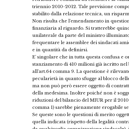
triennio 2010-2012. Tale previsione compo
stabilito dalla relazione tecnica, un risparm
Non risulta che l’emendamento in question
finanziaria al riguardo. Si tratterebbe quin
unilaterale da parte del ministro illuminat
frequentare le assemblee dei sindacati ami
e in quantità da definirsi.
E’ singolare che in tutta questa confusa e 
stanziamento di 410 milioni già iscritto nel 
all’art.64 comma 9. La questione è rilevan
pecularietà in quanto sfugge al blocco dell
ma non può però essere oggetto di contrat
della medesima. Inoltre poiché non è sogg
riduzioni del bilancio del MIUR per il 2010(il
comma 1) sarebbe pienamente erogabile senz
Se queste sono le questioni di merito oggett
quella indicata (rispetto della legalità cont
da qualsivoglia organizzazione sindacale), è