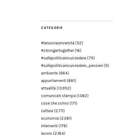
Modena
CATEGORIE
#lanuovauniversità
(52)
#strongertogether
(16)
#sullapoliticaincuicredere
(79)
#sullapoliticaincuicredere_pensieri
(9)
ambiente
(664)
appuntamenti
(681)
attualità
(13.952)
comunicati stampa
(1.062)
cose che scrivo
(171)
cultura
(2.711)
economia
(2.061)
interventi
(176)
lavoro
(2.184)