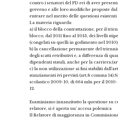
contro i senatori del PD rei di aver prese
governo e alle loro modifiche proposte dal
entrare nel merito delle questioni esistenti 
La materia riguarda:
a) il blocco della contrattazione, per il tri
blocco, dal 2011 fino al 2013, dei livelli sti
(congelati su quelli in godimento nel 2010)
b) la cancellazione permanente del trienni
degli scatti retributivi e, a differenza di quan
dipendenti statali, anche per la carriera;(
c) la non utilizzazione ai fini stabiliti dall
stanziamenti ivi previsti (art.8 comma 14).S
scolastico 2009-10, di 664 mln per il 2010-
12.
Esaminiamo innanzitutto la questione su c
relatore, si è aperta un’ accesa polemica
Il Relatore di maggioranza in Commissione 