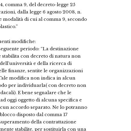
lo 64, comma 9, del decreto-legge 25
azioni, dalla legge 6 agosto 2008, n.
se modalità di cui al comma 9, secondo
lastico.”
guenti modifiche:
il seguente periodo: “La destinazione
 stabilita con decreto di natura non
ell’università e della ricerca di
lle finanze, sentite le organizzazioni
Tale modifica non indica in alcun
odo per individuarla( con decreto non
dacali). E bene segnalare che le
 ad oggi oggetto di alcuna specifica e
alcun accordo separato. Ne lo potranno
l blocco disposto dal comma 17
l superamento della contrattazione
mente stabilite, per sostituirla con una