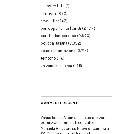
le nostre foto
(1)
memoria
(670)
newsletter
(42)
pari opportunità | diritti
(2.477)
partito democratico
(2.870)
politica italiana
(7.352)
scuola | formazione
(3.214)
territorio
(116)
università | ricerca
(1.919)
COMMENTI RECENTI
Vanna Iori
su
Alternanza scuola-lavoro,
potenziare contenuti educativi
Manuela Ghizzoni
su
Nuovi docenti, sì ai
24 Cfu ma non a tutti i “costi”