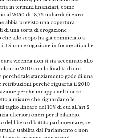
rta in termini finanziari, come
io al 2050 di 18,72 miliardi di euro.
e abbia previsto una copertura
di di una sorta di erogazione
o che allo scopo ha già cominciato a
ci. Di una erogazione in forme atipiche
oscura vicenda non si sia accennato allo
bilancio 2010 con la finalità di cui
te perché tale stanziamento gode di una
e retribuzioni perché riguarda il 2010
tazione perché incappa nel blocco
etto a misure che riguardano le
 taglio lineare del 10% di cui all’art.2
a ulteriori oneri per il bilancio.
o del libero dibattito parlamentare, se
rattuale stabilita dal Parlamento e non
 la posta in gioco, non si può