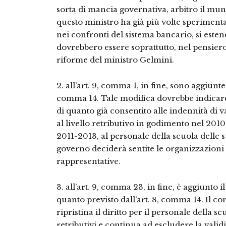
sorta di mancia governativa, arbitro il mun
questo ministro ha già più volte sperimentat
nei confronti del sistema bancario, si esten
dovrebbero essere soprattutto, nel pensiero 
riforme del ministro Gelmini.
2. all’art. 9, comma 1, in fine, sono aggiunte l
comma 14. Tale modifica dovrebbe indicare 
di quanto già consentito alle indennità di v
al livello retributivo in godimento nel 2010
2011-2013, al personale della scuola delle s
governo deciderà sentite le organizzazion
rappresentative.
3. all’art. 9, comma 23, in fine, è aggiunto i
quanto previsto dall’art. 8, comma 14. Il 
ripristina il diritto per il personale della 
retributivi e continua ad escludere la validit