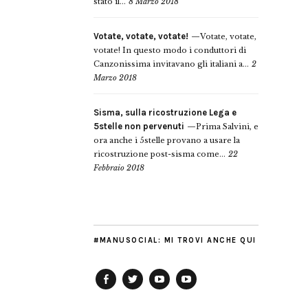
stato il...
8 Marzo 2018
Votate, votate, votate!
Votate, votate,
votate! In questo modo i conduttori di
Canzonissima invitavano gli italiani a...
2
Marzo 2018
Sisma, sulla ricostruzione Lega e
5stelle non pervenuti
Prima Salvini, e
ora anche i 5stelle provano a usare la
ricostruzione post-sisma come...
22
Febbraio 2018
#MANUSOCIAL: MI TROVI ANCHE QUI
Facebook
Twitter
YouTube
YouTube
Manu
PD