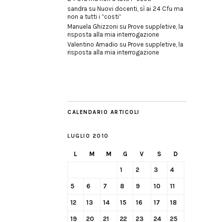
sandra
su
Nuovi docenti, sì ai 24 Cfu ma
non a tutti i “costi”
Manuela Ghizzoni
su
Prove suppletive, la
risposta alla mia interrogazione
Valentino Amadio
su
Prove suppletive, la
risposta alla mia interrogazione
CALENDARIO ARTICOLI
LUGLIO 2010
L
M
M
G
V
S
D
1
2
3
4
5
6
7
8
9
10
11
12
13
14
15
16
17
18
19
20
21
22
23
24
25