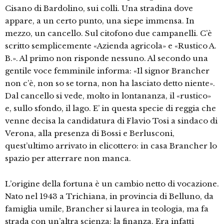
Cisano di Bardolino, sui colli. Una stradina dove
appare, a un certo punto, una siepe immensa. In
mezzo, un cancello. Sul citofono due campanelli. C’è
scritto semplicemente «Azienda agricola» e «Rustico A.
B.». Al primo non risponde nessuno. Al secondo una
gentile voce femminile informa: «Il signor Brancher
non c’è, non so se torna, non ha lasciato detto niente».
Dal cancello si vede, molto in lontananza, il «rustico»
e, sullo sfondo, il lago. E’ in questa specie di reggia che
venne decisa la candidatura di Flavio Tosi a sindaco di
Verona, alla presenza di Bossi e Berlusconi,
quest’ultimo arrivato in elicottero: in casa Brancher lo
spazio per atterrare non manca.
L’origine della fortuna è un cambio netto di vocazione.
Nato nel 1943 a Trichiana, in provincia di Belluno, da
famiglia umile, Brancher si laurea in teologia, ma fa
strada con un’altra scienza: la finanza. Era infatti