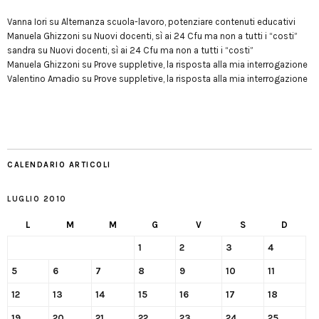
Vanna Iori
su
Alternanza scuola-lavoro, potenziare contenuti educativi
Manuela Ghizzoni
su
Nuovi docenti, sì ai 24 Cfu ma non a tutti i “costi”
sandra
su
Nuovi docenti, sì ai 24 Cfu ma non a tutti i “costi”
Manuela Ghizzoni
su
Prove suppletive, la risposta alla mia interrogazione
Valentino Amadio
su
Prove suppletive, la risposta alla mia interrogazione
CALENDARIO ARTICOLI
LUGLIO 2010
L
M
M
G
V
S
D
1
2
3
4
5
6
7
8
9
10
11
12
13
14
15
16
17
18
19
20
21
22
23
24
25