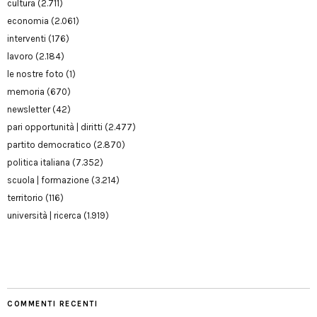
cultura
(2.711)
economia
(2.061)
interventi
(176)
lavoro
(2.184)
le nostre foto
(1)
memoria
(670)
newsletter
(42)
pari opportunità | diritti
(2.477)
partito democratico
(2.870)
politica italiana
(7.352)
scuola | formazione
(3.214)
territorio
(116)
università | ricerca
(1.919)
COMMENTI RECENTI