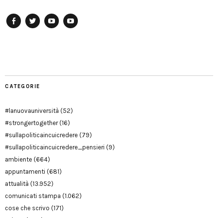
Facebook
Twitter
YouTube
YouTube
Manu
PD
Modena
CATEGORIE
#lanuovauniversità
(52)
#strongertogether
(16)
#sullapoliticaincuicredere
(79)
#sullapoliticaincuicredere_pensieri
(9)
ambiente
(664)
appuntamenti
(681)
attualità
(13.952)
comunicati stampa
(1.062)
cose che scrivo
(171)