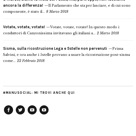
ancora la differenza!
Il Parlamento che sta per lasciare, e di cui sono
componente, è stato il...
8 Marzo 2018
Votate, votate, votate!
Votate, votate, votate! In questo modo i
conduttori di Canzonissima invitavano gli italiani a...
2 Marzo 2018
Sisma, sulla ricostruzione Lega e 5stelle non pervenuti
Prima
Salvini, e ora anche i 5stelle provano a usare la ricostruzione post-sisma
come...
22 Febbraio 2018
#MANUSOCIAL: MI TROVI ANCHE QUI
Facebook
Twitter
YouTube
YouTube
Manu
PD
Modena