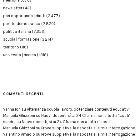
memoria
(670)
newsletter
(42)
pari opportunità | diritti
(2.477)
partito democratico
(2.870)
politica italiana
(7.352)
scuola | formazione
(3.214)
territorio
(116)
università | ricerca
(1.919)
COMMENTI RECENTI
Vanna Iori
su
Alternanza scuola-lavoro, potenziare contenuti educativi
Manuela Ghizzoni
su
Nuovi docenti, sì ai 24 Cfu ma non a tutti i “costi”
sandra
su
Nuovi docenti, sì ai 24 Cfu ma non a tutti i “costi”
Manuela Ghizzoni
su
Prove suppletive, la risposta alla mia interrogazione
Valentino Amadio
su
Prove suppletive, la risposta alla mia interrogazione