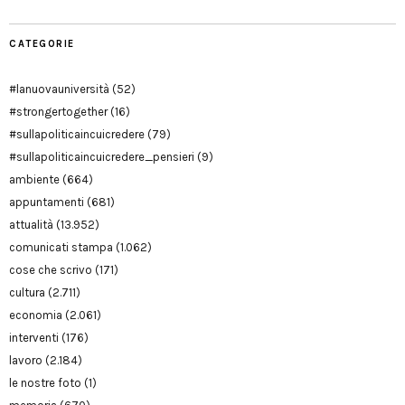
CATEGORIE
#lanuovauniversità
(52)
#strongertogether
(16)
#sullapoliticaincuicredere
(79)
#sullapoliticaincuicredere_pensieri
(9)
ambiente
(664)
appuntamenti
(681)
attualità
(13.952)
comunicati stampa
(1.062)
cose che scrivo
(171)
cultura
(2.711)
economia
(2.061)
interventi
(176)
lavoro
(2.184)
le nostre foto
(1)