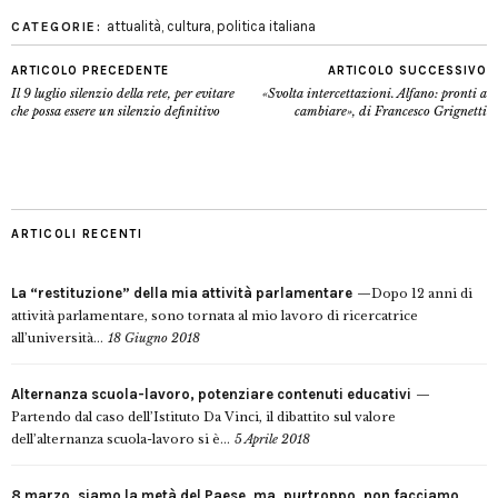
attualità
,
cultura
,
politica italiana
CATEGORIE:
ARTICOLO PRECEDENTE
ARTICOLO SUCCESSIVO
Il 9 luglio silenzio della rete, per evitare
«Svolta intercettazioni. Alfano: pronti a
che possa essere un silenzio definitivo
cambiare», di Francesco Grignetti
ARTICOLI RECENTI
La “restituzione” della mia attività parlamentare
Dopo 12 anni di
attività parlamentare, sono tornata al mio lavoro di ricercatrice
all’università...
18 Giugno 2018
Alternanza scuola-lavoro, potenziare contenuti educativi
Partendo dal caso dell’Istituto Da Vinci, il dibattito sul valore
dell’alternanza scuola-lavoro si è...
5 Aprile 2018
8 marzo, siamo la metà del Paese, ma, purtroppo, non facciamo