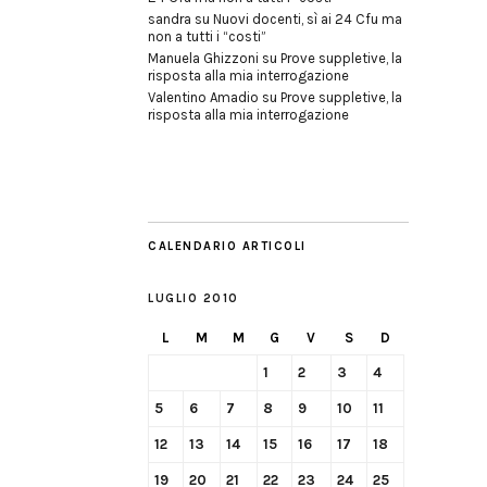
sandra
su
Nuovi docenti, sì ai 24 Cfu ma
non a tutti i “costi”
Manuela Ghizzoni
su
Prove suppletive, la
risposta alla mia interrogazione
Valentino Amadio
su
Prove suppletive, la
risposta alla mia interrogazione
CALENDARIO ARTICOLI
LUGLIO 2010
L
M
M
G
V
S
D
1
2
3
4
5
6
7
8
9
10
11
12
13
14
15
16
17
18
19
20
21
22
23
24
25