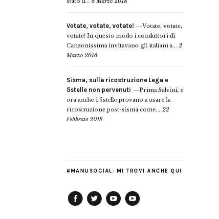
stato il...
8 Marzo 2018
Votate, votate, votate!
Votate, votate,
votate! In questo modo i conduttori di
Canzonissima invitavano gli italiani a...
2
Marzo 2018
Sisma, sulla ricostruzione Lega e
5stelle non pervenuti
Prima Salvini, e
ora anche i 5stelle provano a usare la
ricostruzione post-sisma come...
22
Febbraio 2018
#MANUSOCIAL: MI TROVI ANCHE QUI
Facebook
Twitter
YouTube
YouTube
Manu
PD