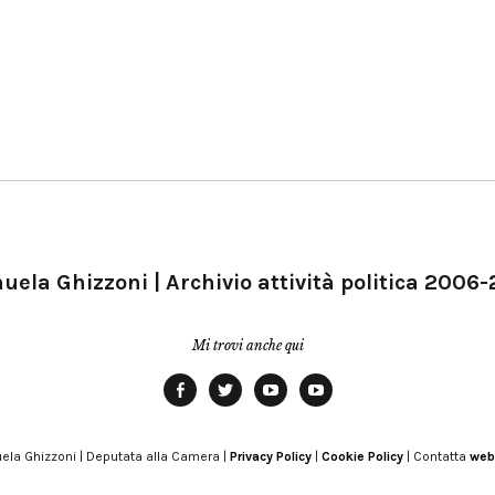
ela Ghizzoni | Archivio attività politica 2006
Mi trovi anche qui
Facebook
Twitter
YouTube
YouTube
Manu
PD
Modena
ela Ghizzoni | Deputata alla Camera |
Privacy Policy
|
Cookie Policy
| Contatta
web