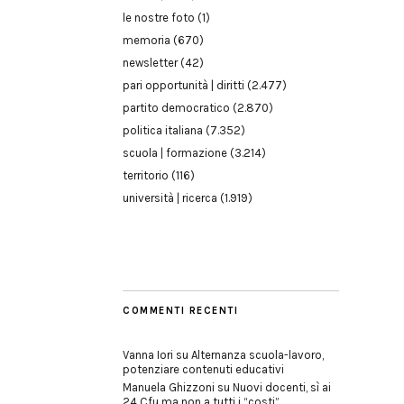
le nostre foto
(1)
memoria
(670)
newsletter
(42)
pari opportunità | diritti
(2.477)
partito democratico
(2.870)
politica italiana
(7.352)
scuola | formazione
(3.214)
territorio
(116)
università | ricerca
(1.919)
COMMENTI RECENTI
Vanna Iori
su
Alternanza scuola-lavoro,
potenziare contenuti educativi
Manuela Ghizzoni
su
Nuovi docenti, sì ai
24 Cfu ma non a tutti i “costi”