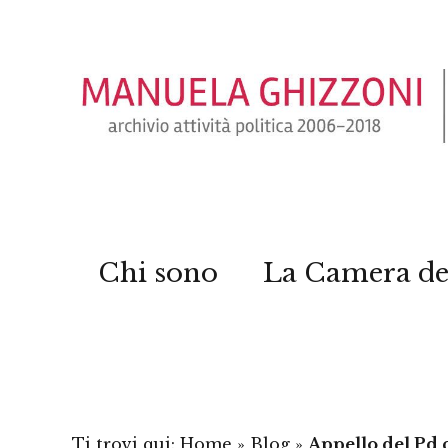
Chi sono
La Camera de
Ti trovi qui:
Home
»
Blog
»
Appello del Pd c