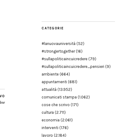
Modena
CATEGORIE
#lanuovauniversità
(52)
#strongertogether
(16)
#sullapoliticaincuicredere
(79)
#sullapoliticaincuicredere_pensieri
(9)
ambiente
(664)
appuntamenti
(681)
attualità
(13.952)
IVO
comunicati stampa
(1.062)
lese
cose che scrivo
(171)
cultura
(2.711)
economia
(2.061)
interventi
(176)
lavoro
(2.184)