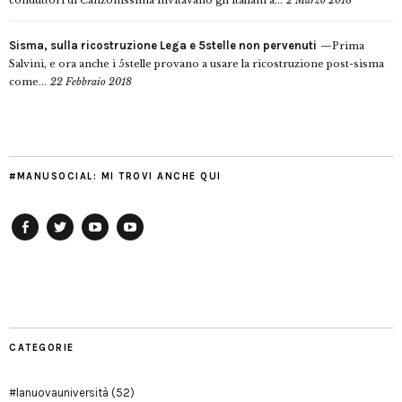
conduttori di Canzonissima invitavano gli italiani a...
2 Marzo 2018
Sisma, sulla ricostruzione Lega e 5stelle non pervenuti
Prima
Salvini, e ora anche i 5stelle provano a usare la ricostruzione post-sisma
come...
22 Febbraio 2018
#MANUSOCIAL: MI TROVI ANCHE QUI
Facebook
Twitter
YouTube
YouTube
Manu
PD
Modena
CATEGORIE
#lanuovauniversità
(52)