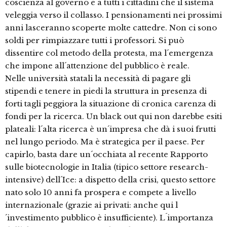
coscienza al governo e a tutti i cittadini che il sistema
veleggia verso il collasso. I pensionamenti nei prossimi
anni lasceranno scoperte molte cattedre. Non ci sono
soldi per rimpiazzare tutti i professori. Si può
dissentire col metodo della protesta, ma l´emergenza
che impone all´attenzione del pubblico è reale.
Nelle università statali la necessità di pagare gli
stipendi e tenere in piedi la struttura in presenza di
forti tagli peggiora la situazione di cronica carenza di
fondi per la ricerca. Un black out qui non darebbe esiti
plateali: l´alta ricerca è un´impresa che dà i suoi frutti
nel lungo periodo. Ma è strategica per il paese. Per
capirlo, basta dare un´occhiata al recente Rapporto
sulle biotecnologie in Italia (tipico settore research-
intensive) dell´Ice: a dispetto della crisi, questo settore
nato solo 10 anni fa prospera e compete a livello
internazionale (grazie ai privati: anche qui l
´investimento pubblico è insufficiente). L´importanza