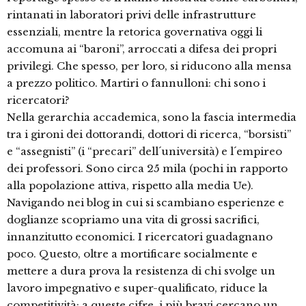
rintanati in laboratori privi delle infrastrutture
essenziali, mentre la retorica governativa oggi li
accomuna ai “baroni”, arroccati a difesa dei propri
privilegi. Che spesso, per loro, si riducono alla mensa
a prezzo politico. Martiri o fannulloni: chi sono i
ricercatori?
Nella gerarchia accademica, sono la fascia intermedia
tra i gironi dei dottorandi, dottori di ricerca, “borsisti”
e “assegnisti” (i “precari” dell´università) e l´empireo
dei professori. Sono circa 25 mila (pochi in rapporto
alla popolazione attiva, rispetto alla media Ue).
Navigando nei blog in cui si scambiano esperienze e
doglianze scopriamo una vita di grossi sacrifici,
innanzitutto economici. I ricercatori guadagnano
poco. Questo, oltre a mortificare socialmente e
mettere a dura prova la resistenza di chi svolge un
lavoro impegnativo e super-qualificato, riduce la
competitività: a queste cifre, i più bravi cercano un