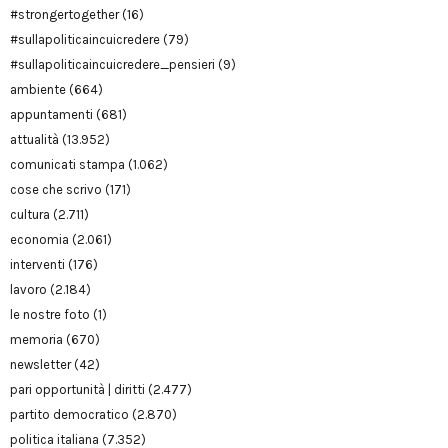
#strongertogether
(16)
#sullapoliticaincuicredere
(79)
#sullapoliticaincuicredere_pensieri
(9)
ambiente
(664)
appuntamenti
(681)
attualità
(13.952)
comunicati stampa
(1.062)
cose che scrivo
(171)
cultura
(2.711)
economia
(2.061)
interventi
(176)
lavoro
(2.184)
le nostre foto
(1)
memoria
(670)
newsletter
(42)
pari opportunità | diritti
(2.477)
partito democratico
(2.870)
politica italiana
(7.352)