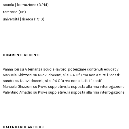
scuola | formazione
(3.214)
territorio
(116)
università | ricerca
(1.919)
COMMENTI RECENTI
Vanna Iori
su
Alternanza scuola-lavoro, potenziare contenuti educativi
Manuela Ghizzoni
su
Nuovi docenti, sì ai 24 Cfu ma non a tutti i “costi”
sandra
su
Nuovi docenti, sì ai 24 Cfu ma non a tutti i “costi”
Manuela Ghizzoni
su
Prove suppletive, la risposta alla mia interrogazione
Valentino Amadio
su
Prove suppletive, la risposta alla mia interrogazione
CALENDARIO ARTICOLI