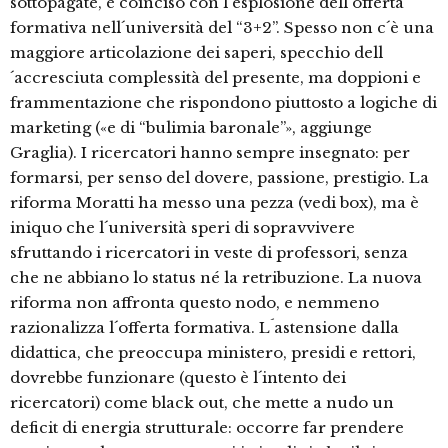
sottopagate, è coinciso con l´esplosione dell´offerta
formativa nell´università del “3+2”. Spesso non c´è una
maggiore articolazione dei saperi, specchio dell
´accresciuta complessità del presente, ma doppioni e
frammentazione che rispondono piuttosto a logiche di
marketing («e di “bulimia baronale”», aggiunge
Graglia). I ricercatori hanno sempre insegnato: per
formarsi, per senso del dovere, passione, prestigio. La
riforma Moratti ha messo una pezza (vedi box), ma è
iniquo che l´università speri di sopravvivere
sfruttando i ricercatori in veste di professori, senza
che ne abbiano lo status né la retribuzione. La nuova
riforma non affronta questo nodo, e nemmeno
razionalizza l´offerta formativa. L´astensione dalla
didattica, che preoccupa ministero, presidi e rettori,
dovrebbe funzionare (questo è l´intento dei
ricercatori) come black out, che mette a nudo un
deficit di energia strutturale: occorre far prendere