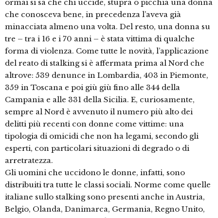
ormai si sa che chi uccide, stupra o picchia una donna
che conosceva bene, in precedenza l’aveva già
minacciata almeno una volta. Del resto, una donna su
tre – tra i 16 e i 70 anni – è stata vittima di qualche
forma di violenza. Come tutte le novità, l’applicazione
del reato di stalking si è affermata prima al Nord che
altrove: 539 denunce in Lombardia, 403 in Piemonte,
359 in Toscana e poi giù giù fino alle 344 della
Campania e alle 331 della Sicilia. E, curiosamente,
sempre al Nord è avvenuto il numero più alto dei
delitti più recenti con donne come vittime: una
tipologia di omicidi che non ha legami, secondo gli
esperti, con particolari situazioni di degrado o di
arretratezza.
Gli uomini che uccidono le donne, infatti, sono
distribuiti tra tutte le classi sociali. Norme come quelle
italiane sullo stalking sono presenti anche in Austria,
Belgio, Olanda, Danimarca, Germania, Regno Unito,