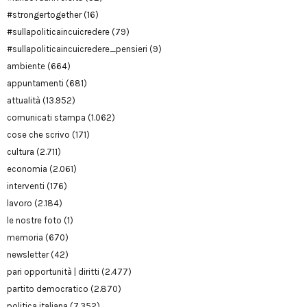
#strongertogether
(16)
#sullapoliticaincuicredere
(79)
#sullapoliticaincuicredere_pensieri
(9)
ambiente
(664)
appuntamenti
(681)
attualità
(13.952)
comunicati stampa
(1.062)
cose che scrivo
(171)
cultura
(2.711)
economia
(2.061)
interventi
(176)
lavoro
(2.184)
le nostre foto
(1)
memoria
(670)
newsletter
(42)
pari opportunità | diritti
(2.477)
partito democratico
(2.870)
politica italiana
(7.352)