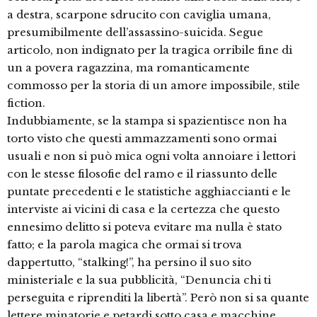
a destra, scarpone sdrucito con caviglia umana,
presumibilmente dell’assassino-suicida. Segue
articolo, non indignato per la tragica orribile fine di
un a povera ragazzina, ma romanticamente
commosso per la storia di un amore impossibile, stile
fiction.
Indubbiamente, se la stampa si spazientisce non ha
torto visto che questi ammazzamenti sono ormai
usuali e non si può mica ogni volta annoiare i lettori
con le stesse filosofie del ramo e il riassunto delle
puntate precedenti e le statistiche agghiaccianti e le
interviste ai vicini di casa e la certezza che questo
ennesimo delitto si poteva evitare ma nulla è stato
fatto; e la parola magica che ormai si trova
dappertutto, “stalking!”, ha persino il suo sito
ministeriale e la sua pubblicità, “Denuncia chi ti
perseguita e riprenditi la libertà”. Però non si sa quante
lettere minatorie e petardi sotto casa e macchine