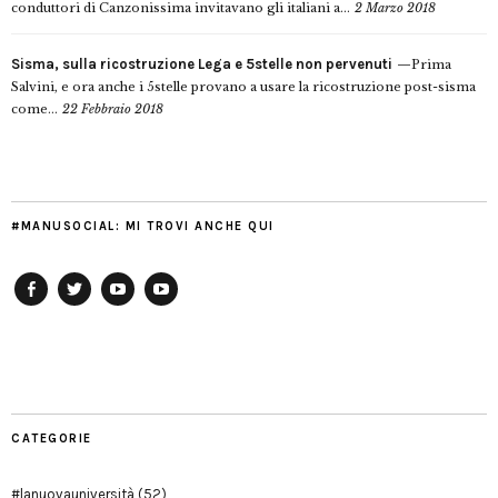
conduttori di Canzonissima invitavano gli italiani a...
2 Marzo 2018
Sisma, sulla ricostruzione Lega e 5stelle non pervenuti
Prima
Salvini, e ora anche i 5stelle provano a usare la ricostruzione post-sisma
come...
22 Febbraio 2018
#MANUSOCIAL: MI TROVI ANCHE QUI
Facebook
Twitter
YouTube
YouTube
Manu
PD
Modena
CATEGORIE
#lanuovauniversità
(52)