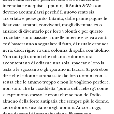
incendiate e acquisti, appunto, di Smith & Wesson
devono accumularsi perché il nuovo reato sia
accertato e perseguito. Intanto, dalle prime pagine le
fidanzate, amanti, conviventi, mogli diventate ex o
ansiose di diventarlo per loro volontà e per questo
trucidate, sono passate a quelle interne e se va avanti
così basteranno a segnalare il fatto, di usuale cronaca
nera, dieci righe su una colonna di spalla con titolino.
Non tutti gli uomini che odiano le donne, o si
accontentano di odiarne una sola, spaccano loro la
testa o le sgozzano o gli sparano in faccia. Si potrebbe
dire che le donne ammazzate dai loro uomini con la
scusa che le amano troppo e non le vogliono perdere,
non sono che la cosiddetta “punta dell’iceberg”, come
si esprimono spesso le cronache: se non dell’odio,
almeno della forte antipatia che sempre più le donne,
certe donne, suscitano negli uomini. Ancora oggi,
dopo decenni di emancipazione, liberazione,