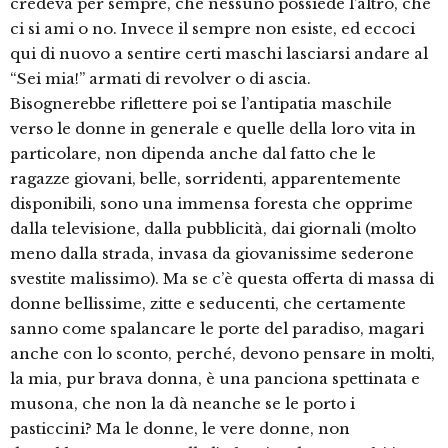
credeva per sempre, che nessuno possiede l’altro, che
ci si ami o no. Invece il sempre non esiste, ed eccoci
qui di nuovo a sentire certi maschi lasciarsi andare al
“Sei mia!” armati di revolver o di ascia.
Bisognerebbe riflettere poi se l’antipatia maschile
verso le donne in generale e quelle della loro vita in
particolare, non dipenda anche dal fatto che le
ragazze giovani, belle, sorridenti, apparentemente
disponibili, sono una immensa foresta che opprime
dalla televisione, dalla pubblicità, dai giornali (molto
meno dalla strada, invasa da giovanissime sederone
svestite malissimo). Ma se c’è questa offerta di massa di
donne bellissime, zitte e seducenti, che certamente
sanno come spalancare le porte del paradiso, magari
anche con lo sconto, perché, devono pensare in molti,
la mia, pur brava donna, è una panciona spettinata e
musona, che non la dà neanche se le porto i
pasticcini? Ma le donne, le vere donne, non