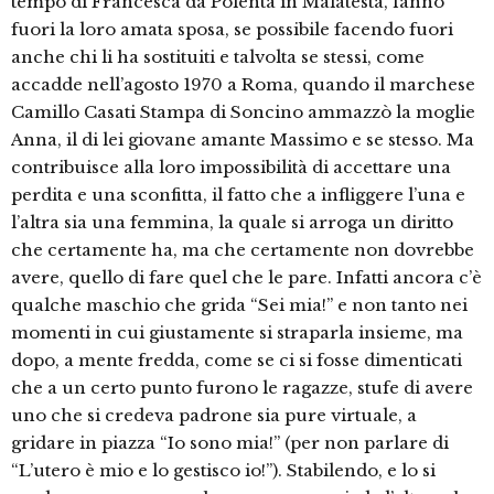
tempo di Francesca da Polenta in Malatesta, fanno
fuori la loro amata sposa, se possibile facendo fuori
anche chi li ha sostituiti e talvolta se stessi, come
accadde nell’agosto 1970 a Roma, quando il marchese
Camillo Casati Stampa di Soncino ammazzò la moglie
Anna, il di lei giovane amante Massimo e se stesso. Ma
contribuisce alla loro impossibilità di accettare una
perdita e una sconfitta, il fatto che a infliggere l’una e
l’altra sia una femmina, la quale si arroga un diritto
che certamente ha, ma che certamente non dovrebbe
avere, quello di fare quel che le pare. Infatti ancora c’è
qualche maschio che grida “Sei mia!” e non tanto nei
momenti in cui giustamente si straparla insieme, ma
dopo, a mente fredda, come se ci si fosse dimenticati
che a un certo punto furono le ragazze, stufe di avere
uno che si credeva padrone sia pure virtuale, a
gridare in piazza “Io sono mia!” (per non parlare di
“L’utero è mio e lo gestisco io!”). Stabilendo, e lo si