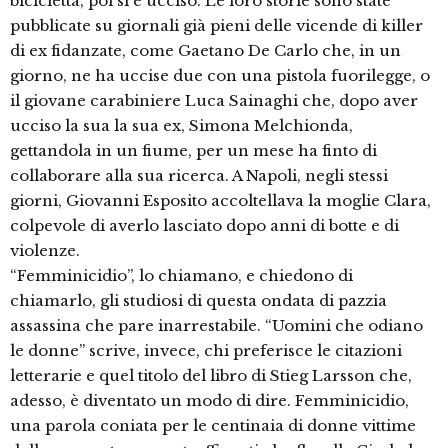
bicicletta, poi si è ucciso. Le loro storie sono state
pubblicate su giornali già pieni delle vicende di killer
di ex fidanzate, come Gaetano De Carlo che, in un
giorno, ne ha uccise due con una pistola fuorilegge, o
il giovane carabiniere Luca Sainaghi che, dopo aver
ucciso la sua la sua ex, Simona Melchionda,
gettandola in un fiume, per un mese ha finto di
collaborare alla sua ricerca. A Napoli, negli stessi
giorni, Giovanni Esposito accoltellava la moglie Clara,
colpevole di averlo lasciato dopo anni di botte e di
violenze.
“Femminicidio”, lo chiamano, e chiedono di
chiamarlo, gli studiosi di questa ondata di pazzia
assassina che pare inarrestabile. “Uomini che odiano
le donne” scrive, invece, chi preferisce le citazioni
letterarie e quel titolo del libro di Stieg Larsson che,
adesso, è diventato un modo di dire. Femminicidio,
una parola coniata per le centinaia di donne vittime