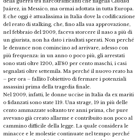
della guerra tra narcotrafficanti che flagella Ciudad
Juárez, in Messico, ma ormai adottata in tutta Europa.
E che oggi è attualissima in Italia dove la codificazione
del reato di stalking, che, fino alla sua approvazione,
nel febbraio del 2009, faceva storcere il naso a più di
un giurista, non ha dato i risultati sperati. Non perché
le denunce non comincino ad arrivare, adesso con
più frequenza: in un anno o poco più, gli arrestati
sono stati oltre 1200, all’80 per cento maschi, i casi
segnalati oltre settemila. Ma perché il nuovo reato ha
– per ora – fallito l’obiettivo di fermare i potenziali
assassini prima della tragedia finale.
Nel 2009, infatti, le donne uccise in Italia da ex mariti
o fidanzati sono state 119. Una strage, 19 in più delle
cento ammazzate soltanto tre anni prima, che pure
avevano già creato allarme e contribuito non poco al
cammino difficile della legge. La quale considera le
minacce e le molestie continuate nel tempo: perché