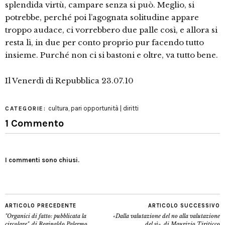
splendida virtù, campare senza si può. Meglio, si
potrebbe, perché poi l’agognata solitudine appare
troppo audace, ci vorrebbero due palle così, e allora si
resta lì, in due per conto proprio pur facendo tutto
insieme. Purché non ci si bastoni e oltre, va tutto bene.
Il Venerdì di Repubblica 23.07.10
cultura
,
pari opportunità | diritti
CATEGORIE:
1 Commento
I commenti sono chiusi.
ARTICOLO PRECEDENTE
ARTICOLO SUCCESSIVO
"Organici di fatto: pubblicata la
«Dalla valutazione del no alla valutazione
circolare", di Reginaldo Palermo
del sì», di Maurizio Tiriticco