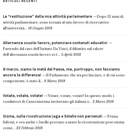
ARTICOLI RECENTI
La “restituzione” della mia attività parlamentare
Dopo 12 anni di
attività parlamentare, sono tornata al mio lavoro di ricercatrice
all’università...
18 Giugno 2018
Alternanza scuola-lavoro, potenziare contenuti educativi
Partendo dal caso dell’Istituto Da Vinci, il dibattito sul valore
dell’alternanza scuola-lavoro si è...
5 Aprile 2018
8 marzo, siamo la metà del Paese, ma, purtroppo, non facciamo
ancora la differenza!
Il Parlamento che sta per lasciare, e di cui sono
componente, è stato il...
8 Marzo 2018
Votate, votate, votate!
Votate, votate, votate! In questo modo i
conduttori di Canzonissima invitavano gli italiani a...
2 Marzo 2018
Sisma, sulla ricostruzione Lega e 5stelle non pervenuti
Prima
Salvini, e ora anche i 5stelle provano a usare la ricostruzione post-sisma
come...
22 Febbraio 2018