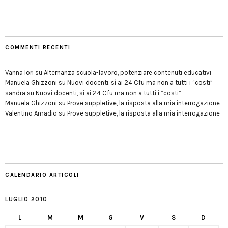
COMMENTI RECENTI
Vanna Iori
su
Alternanza scuola-lavoro, potenziare contenuti educativi
Manuela Ghizzoni
su
Nuovi docenti, sì ai 24 Cfu ma non a tutti i “costi”
sandra
su
Nuovi docenti, sì ai 24 Cfu ma non a tutti i “costi”
Manuela Ghizzoni
su
Prove suppletive, la risposta alla mia interrogazione
Valentino Amadio
su
Prove suppletive, la risposta alla mia interrogazione
CALENDARIO ARTICOLI
LUGLIO 2010
L
M
M
G
V
S
D