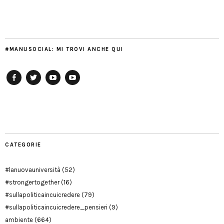
#MANUSOCIAL: MI TROVI ANCHE QUI
Facebook
Twitter
YouTube
YouTube
Manu
PD
Modena
CATEGORIE
#lanuovauniversità
(52)
#strongertogether
(16)
#sullapoliticaincuicredere
(79)
#sullapoliticaincuicredere_pensieri
(9)
ambiente
(664)