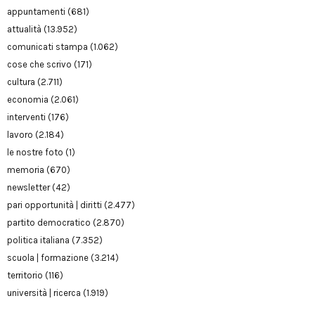
appuntamenti
(681)
attualità
(13.952)
comunicati stampa
(1.062)
cose che scrivo
(171)
cultura
(2.711)
economia
(2.061)
interventi
(176)
lavoro
(2.184)
le nostre foto
(1)
memoria
(670)
newsletter
(42)
pari opportunità | diritti
(2.477)
partito democratico
(2.870)
politica italiana
(7.352)
scuola | formazione
(3.214)
territorio
(116)
università | ricerca
(1.919)