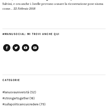
Salvini, e ora anche i 5stelle provano a usare la ricostruzione post-sisma
come...
22 Febbraio 2018
#MANUSOCIAL: MI TROVI ANCHE QUI
Facebook
Twitter
YouTube
YouTube
Manu
PD
Modena
CATEGORIE
#lanuovauniversità
(52)
#strongertogether
(16)
#sullapoliticaincuicredere
(79)