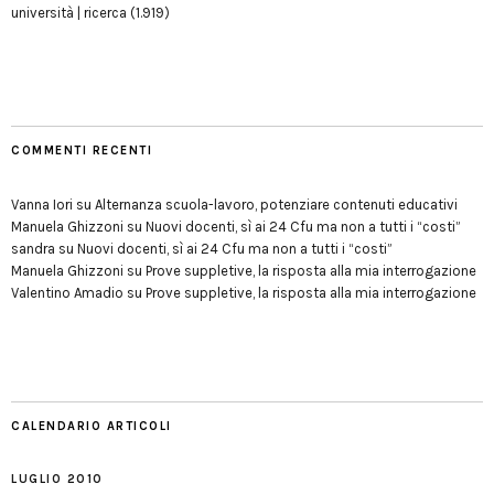
università | ricerca
(1.919)
COMMENTI RECENTI
Vanna Iori
su
Alternanza scuola-lavoro, potenziare contenuti educativi
Manuela Ghizzoni
su
Nuovi docenti, sì ai 24 Cfu ma non a tutti i “costi”
sandra
su
Nuovi docenti, sì ai 24 Cfu ma non a tutti i “costi”
Manuela Ghizzoni
su
Prove suppletive, la risposta alla mia interrogazione
Valentino Amadio
su
Prove suppletive, la risposta alla mia interrogazione
CALENDARIO ARTICOLI
LUGLIO 2010