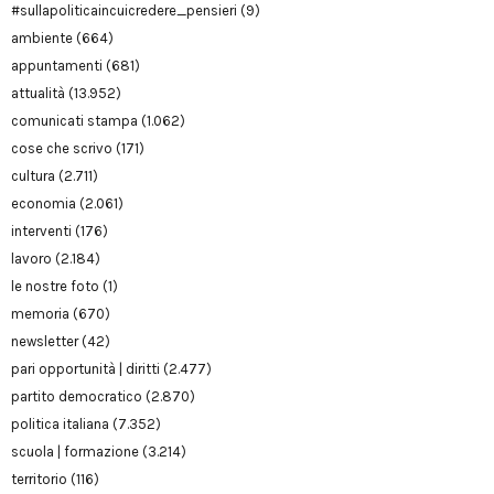
#sullapoliticaincuicredere_pensieri
(9)
ambiente
(664)
appuntamenti
(681)
attualità
(13.952)
comunicati stampa
(1.062)
cose che scrivo
(171)
cultura
(2.711)
economia
(2.061)
interventi
(176)
lavoro
(2.184)
le nostre foto
(1)
memoria
(670)
newsletter
(42)
pari opportunità | diritti
(2.477)
partito democratico
(2.870)
politica italiana
(7.352)
scuola | formazione
(3.214)
territorio
(116)