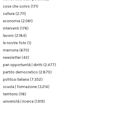
cose che scrivo
(171)
cultura
(2.711)
economia
(2.061)
interventi
(176)
lavoro
(2.184)
le nostre foto
(1)
memoria
(670)
newsletter
(42)
pari opportunità | diritti
(2.477)
partito democratico
(2.870)
politica italiana
(7.352)
scuola | formazione
(3.214)
territorio
(116)
università | ricerca
(1.919)