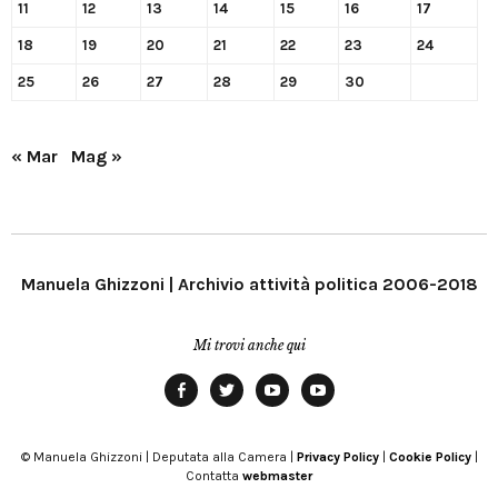
11
12
13
14
15
16
17
18
19
20
21
22
23
24
25
26
27
28
29
30
« Mar
Mag »
Manuela Ghizzoni | Archivio attività politica 2006-2018
Mi trovi anche qui
Facebook
Twitter
YouTube
YouTube
Manu
PD
Modena
© Manuela Ghizzoni | Deputata alla Camera |
Privacy Policy
|
Cookie Policy
|
Contatta
webmaster