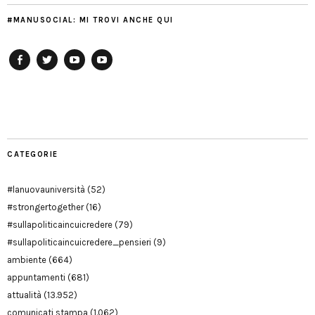
#MANUSOCIAL: MI TROVI ANCHE QUI
Facebook
Twitter
YouTube
YouTube
Manu
PD
Modena
CATEGORIE
#lanuovauniversità
(52)
#strongertogether
(16)
#sullapoliticaincuicredere
(79)
#sullapoliticaincuicredere_pensieri
(9)
ambiente
(664)
appuntamenti
(681)
attualità
(13.952)
comunicati stampa
(1.062)