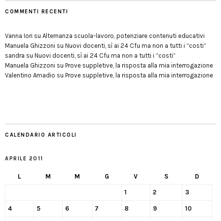
COMMENTI RECENTI
Vanna Iori
su
Alternanza scuola-lavoro, potenziare contenuti educativi
Manuela Ghizzoni
su
Nuovi docenti, sì ai 24 Cfu ma non a tutti i “costi”
sandra
su
Nuovi docenti, sì ai 24 Cfu ma non a tutti i “costi”
Manuela Ghizzoni
su
Prove suppletive, la risposta alla mia interrogazione
Valentino Amadio
su
Prove suppletive, la risposta alla mia interrogazione
CALENDARIO ARTICOLI
APRILE 2011
L
M
M
G
V
S
D
1
2
3
4
5
6
7
8
9
10